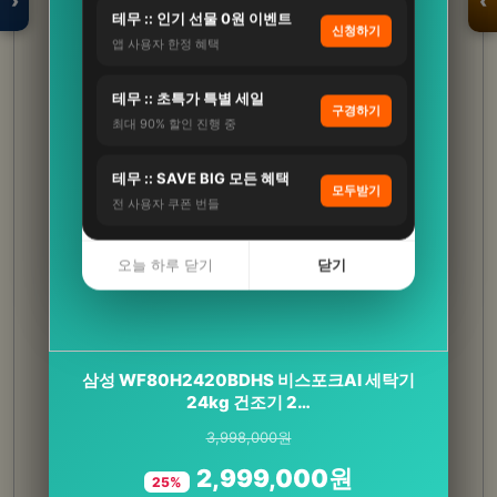
›
‹
테무 :: 인기 선물 0원 이벤트
신청하기
앱 사용자 한정 혜택
입점 · 제휴 문의
테무 :: 초특가 특별 세일
구경하기
최대 90% 할인 진행 중
테무 :: SAVE BIG 모든 혜택
모두받기
전 사용자 쿠폰 번들
오늘 하루 닫기
닫기
철갑상어 콘드로이친 보스웰리아 1400파워 상어
삼성 WF80H2420BDHS 비스포크AI 세탁기
연골 CS6형 저분자콜…
24kg 건조기 2…
3,998,000원
267,000원
2,999,000원
162,000원
25%
39%