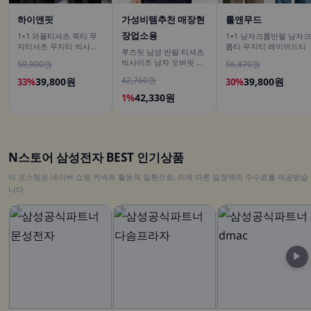
하이앤핏
가성비템추천 매장현
톨앤무드
장업소용
1+1 와플티셔츠 쭉티 무
1+1 남자크롭반팔 남자크
지티셔츠 무지티 빅사이
롭티 무지티 레이어드티
루즈핏 남성 반팔 티셔츠
즈긴팔티
빅사이즈 남자 오버핏 티
59,800원
56,870원
셔츠 무지티셔츠 여름
42,760원
39,800원
39,800원
33%
30%
42,330원
1%
N스토어 삼성전자 BEST 인기상품
이 포스팅은 네이버 쇼핑 커넥트 활동의 일환으로, 이에 따른 일정액의 수수료를 제공받습
니다.
▶