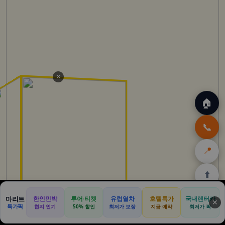
✕
🏠
📞
📍
⬆️
🏠
✈️
🛒
🎁
🛡️
마리트
한인민박
투어·티켓
유럽열차
호텔특가
국내렌터카
✕
특가픽
현지 인기
50% 할인
최저가 보장
지금 예약
최저가 픽
홈
트립
테무
아마존
여행
닷컴
쿠폰
할인
보험