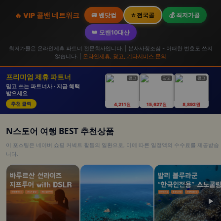
🔥 VIP 콜밴 네트워크
🚐 밴닷컴
⭐ 전국콜
💰 최저가콜
👑 모밴10대산
최저가콜은 온라인제휴 파트너 전문회사입니다. | 본사사칭조심 - 어떠한 번호도 쓰지
않습니다. |
온라인제휴, 광고, 기타서비스 문의
프리미엄 제휴 파트너
광고
광고
광고
믿고 쓰는 파트너사 · 지금 혜택
받으세요
추천 클릭
4,211원
15,627원
8,892원
N스토어 여행 BEST 추천상품
이 포스팅은 네이버 쇼핑 커넥트 활동의 일환으로, 이에 따른 일정액의 수수료를 제공받습
니다.
▶