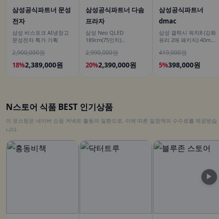
삼성공식파트너 문성
삼성공식파트너 다솜
삼성공식파트너
전자
프라자
dmac
삼성 비스포크 AI냉장고
삼성 Neo QLED
삼성 갤럭시 워치8 (강화
문성전자 특가 기획
189cm(75인치)
유리 2매 패키지) 40mm
KQ75QNH70AFXKR AI
블루투스 (히든코드) SM-
2,900,000원
2,990,000원
419,000원
TV
L320
2,389,000원
2,390,000원
398,000원
18%
20%
5%
N스토어 식품 BEST 인기상품
이 포스팅은 네이버 쇼핑 커넥트 활동의 일환으로, 이에 따른 일정액의 수수료를 제공받습
니다.
▶