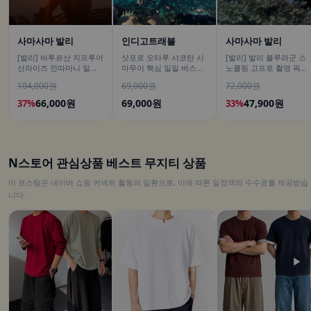
사마사마 발리
인디고트래블
사마사마 발리
[발리] 바투르산 지프투어
삿포로 오타루 샤코탄 시
[발리] 발리 블루라군 스
선라이즈 낀따마니 일출
마무이 핵심 일일 버스투
노쿨링 고프로 촬영 픽업
한국어가이드 우붓 짱구
어/ DSLR 촬영
드랍 해양 수상 액티비티
104,000원
69,000원
72,000원
택시투어
체험 산호 열대어
66,000원
69,000원
47,900원
37%
33%
N스토어 관심상품 베스트 무지티 상품
이 포스팅은 네이버 쇼핑 커넥트 활동의 일환으로, 이에 따른 일정액의 수수료를 제공받습
니다.
▶