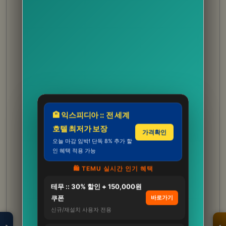
🏨 익스피디아 :: 전 세계
호텔 최저가 보장
가격확인
오늘 마감 임박! 단독 8% 추가 할
인 혜택 적용 가능
🛍️ TEMU 실시간 인기 혜택
테무 :: 30% 할인 + 150,000원
모두의백화점
명품 · 패션 · 생활
쿠폰
바로가기
총집합 보기
신규/재설치 사용자 전용