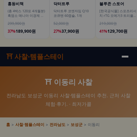
홍동비책
닥터트루
블루존 스토어
(총 4박스 120포 4개월분)
닥터트루 코엔자임 Q10
[한국공식몰] 스포츠리서
흑염소 매니아 이경제 흑
코큐텐 60캡슐, 1개
치 rTG 오메가3 트리플
염소 스틱 액기스 즙 진액
스트렝스 알래스카산 명
299,900원
52,000원
219,000원
국내산 이경재 30포
태 180정, 2개
15ml, 4개
189,900원
37,900원
129,700원
37%
27%
41%
⛩️ 사찰·템플스테이
⛩️ 이동리 사찰
전라남도 보성군 이동리 사찰·템플스테이 추천. 근처 사찰
체험·후기. · 최저가콜
홈
>
사찰·템플스테이
>
전라남도
>
보성군
> 이동리