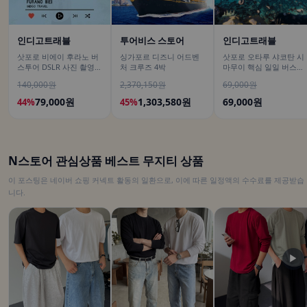
인디고트래블
투어비스 스토어
인디고트래블
삿포로 비에이 후라노 버
싱가포르 디즈니 어드벤
삿포로 오타루 샤코탄 시
스투어 DSLR 사진 촬영
처 크루즈 4박
마무이 핵심 일일 버스투
/[준페이 예약 식사]
어/ DSLR 촬영
140,000원
2,370,150원
69,000원
79,000원
1,303,580원
69,000원
44%
45%
N스토어 관심상품 베스트 무지티 상품
이 포스팅은 네이버 쇼핑 커넥트 활동의 일환으로, 이에 따른 일정액의 수수료를 제공받습
니다.
▶