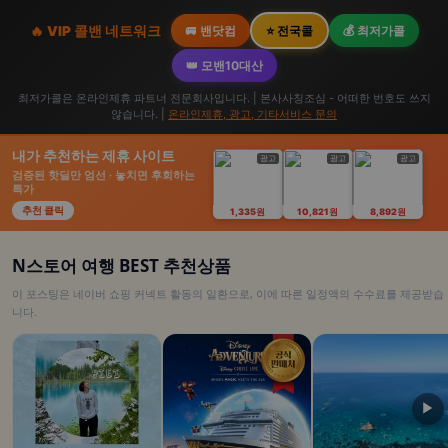
🔥 VIP 콜밴 네트워크
🚐 밴닷컴
⭐ 전국콜
💰 최저가콜
👑 모밴10대산
최저가콜은 온라인제휴 파트너 전문회사입니다. | 본사사칭조심 - 어떠한 번호도 쓰지
않습니다. |
온라인제휴, 광고, 기타서비스 문의
내가 추천하는 제휴 사이트
광고
광고
광고
검증된 핫딜만 엄선 · 놓치면 후회하는
특가
추천 클릭
1,335원
10,821원
8,892원
N스토어 여행 BEST 추천상품
이 포스팅은 네이버 쇼핑 커넥트 활동의 일환으로, 이에 따른 일정액의 수수료를 제공받습
니다.
▶