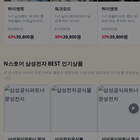
하이앤핏
워크모드
하이앤핏
1+1 남자흰티 무지티 흰
1+1 남자 레이어드티 남
1+1 와플티셔츠 쭉티 무
색반팔티 어깨넓어보이는
자무지티 이너티
지티셔츠 무지티 빅사이
반팔
즈긴팔티
69,800원
57,000원
59,800원
39,800원
39,800원
39,800원
43%
30%
33%
N스토어 삼성전자 BEST 인기상품
이 포스팅은 네이버 쇼핑 커넥트 활동의 일환으로, 이에 따른 일정액의 수수료를 제공받습
니다.
▶
삼성공식파트너 문성
삼성전자공식몰
삼성공식파트너 문성