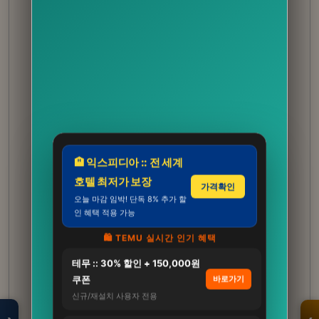
🏨 익스피디아 :: 전 세계
호텔 최저가 보장
가격확인
오늘 마감 임박! 단독 8% 추가 할
인 혜택 적용 가능
🛍️ TEMU 실시간 인기 혜택
테무 :: 30% 할인 + 150,000원
모두의백화점
명품 · 패션 · 생활
쿠폰
바로가기
총집합 보기
신규/재설치 사용자 전용