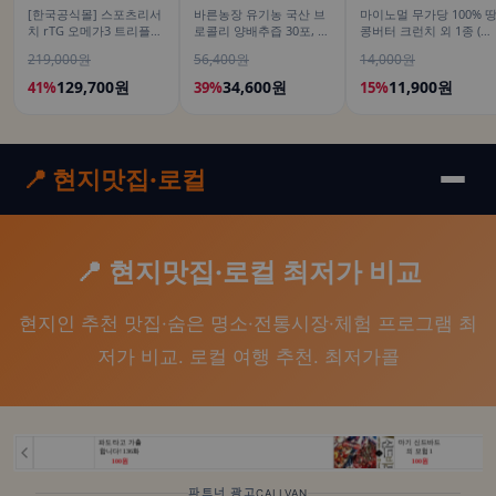
[한국공식몰] 스포츠리서
바른농장 유기농 국산 브
마이노멀 무가당 100% 
치 rTG 오메가3 트리플
로콜리 양배추즙 30포, 1
콩버터 크런치 외 1종 (땅
스트렝스 알래스카산 명
개
콩잼, 피넛버터)
219,000원
56,400원
14,000원
태 180정, 2개
129,700원
34,600원
11,900원
41%
39%
15%
📍 현지맛집·로컬
📍 현지맛집·로컬 최저가 비교
현지인 추천 맛집·숨은 명소·전통시장·체험 프로그램 최
저가 비교. 로컬 여행 추천. 최저가콜
파트너 광고
CALLVAN