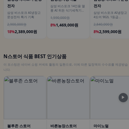
전자
전자
삼성 비스포크 14인용 열
풍 AI 히든 식기세척기
삼성 비스포크 AI냉장고
삼성 비스포크 AI냉장고
DW80F75L1U01
문성전자 특가 기획
4도어 902L 1등급
1,590,000원
RM70F90M1DD 에센셜
2,900,000원
2,840,000원
1,469,000원
8%
다크 메탈 푸드쇼케이스
2,389,000원
2,599,000원
18%
8%
N스토어 식품 BEST 인기상품
이 포스팅은 네이버 쇼핑 커넥트 활동의 일환으로, 이에 따른 일정액의 수수료를 제공받습
니다.
▶
블루존 스토어
바른농장스토어
마이노멀