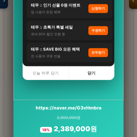
›
‹
테무 :: 인기 선물 0원 이벤트
신청하기
앱 사용자 한정 혜택
입점 · 제휴 문의
테무 :: 초특가 특별 세일
구경하기
최대 90% 할인 진행 중
테무 :: SAVE BIG 모든 혜택
모두받기
전 사용자 쿠폰 번들
오늘 하루 닫기
닫기
[네이버단독] 익스트림 김종국 블랙마카 2500
https://naver.me/G3vHmbra
120정, 1개
2,900,000원
45,000원
2,389,000원
18%
34,900원
22%