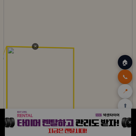
✕
🏠
📞
📍
⬆️
🏠
✈️
🛒
🎁
🛡️
✕
홈
트립
테무
아마존
여행
닷컴
쿠폰
할인
보험