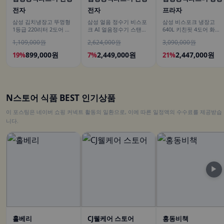
전자
전자
프라자
삼성 김치냉장고 뚜껑형
삼성 얼음 정수기 비스포
삼성 비스포크 냉장고
1등급 220리터 2도어 소
크 AI 얼음정수기 스탠드
640L 키친핏 4도어 화이
형 미니 냉동 1인 김치
예쁜 일시불 비스코프 직
트+베이지
1,109,000원
2,624,000원
3,090,000원
수 냉온 정수
899,000원
2,449,000원
2,447,000원
19%
7%
21%
N스토어 식품 BEST 인기상품
이 포스팅은 네이버 쇼핑 커넥트 활동의 일환으로, 이에 따른 일정액의 수수료를 제공받습
니다.
▶
홀베리
CJ웰케어 스토어
홍동비책