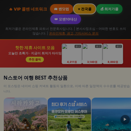
🔥 VIP 콜밴 네트워크
🚐 밴닷컴
⭐ 전국콜
💰 최저가콜
👑 모밴10대산
최저가콜은 온라인제휴 파트너 전문회사입니다. | 본사사칭조심 - 어떠한 번호도 쓰지
않습니다. |
온라인제휴, 광고, 기타서비스 문의
광고
광고
광고
핫한 제휴 사이트 모음
오늘만 초특가 · 지금이 최저가 타이밍
추천 클릭
4,211원
3,140원
8,892원
N스토어 여행 BEST 추천상품
이 포스팅은 네이버 쇼핑 커넥트 활동의 일환으로, 이에 따른 일정액의 수수료를 제공받습
니다.
▶