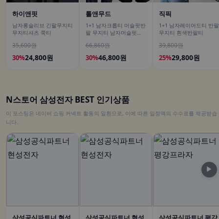
하이앤핏
톨앤무드
직픽
남자롱슬리브 긴팔무지티
1+1 남자크롭티 머슬핏반
1+1 남자레이어드티 반팔
무지티셔츠 쭉티
팔 무지티 남자머슬핏반
무지티 흰색반팔티
팔티
35,600원
66,860원
39,800원
24,800원
46,800원
29,800원
30%
30%
25%
N스토어 삼성전자 BEST 인기상품
이 포스팅은 네이버 쇼핑 커넥트 활동의 일환으로, 이에 따른 일정액의 수수료를 제공받습
니다.
▶
삼성공식파트너 현성
삼성공식파트너 현성
삼성공식파트너 평강