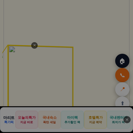
✕
🏠
📞
📍
⬆️
🏠
✈️
🛒
🎁
🛡️
마리트
오늘의특가
국내숙소
마이팩
호텔특가
국내렌터카
✕
특가픽
지금 바로
폭탄 세일
추가할인 팩
지금 예약
최저가 픽
홈
트립
테무
아마존
여행
닷컴
쿠폰
할인
보험