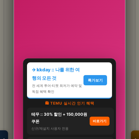
✈️ kkday :: 나를 위한 여
행의 모든 것
특가보기
전 세계 투어·티켓 최저가 예약 및
독점 혜택 확인
🛍️ TEMU 실시간 인기 혜택
테무 :: 30% 할인 + 150,000원
모두의백화점
명품 · 패션 · 생활
쿠폰
바로가기
총집합 보기
신규/재설치 사용자 전용