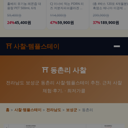
홀베리 유기농 레몬즙 대
CJ 이너비 먹는 PDRN 리
(총 4박스 120포 4개월분)
용량 PET 500ml, 6개
즈 저분자피쉬콜라겐 히
흑염소 매니아 이경제 흑
알루론산 뮤신 스틱젤리
염소 스틱 액기스 즙 진액
59,400원
114,000원
299,900원
14포, 3개
국내산 이경재 30포
15ml, 4개
45,400원
59,900원
189,900원
24%
47%
37%
⛩️ 사찰·템플스테이
⛩️ 동촌리 사찰
전라남도 보성군 동촌리 사찰·템플스테이 추천. 근처 사찰
체험·후기. · 최저가콜
홈
>
사찰·템플스테이
>
전라남도
>
보성군
> 동촌리