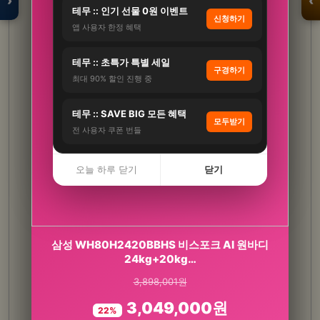
›
‹
테무 :: 인기 선물 0원 이벤트
신청하기
앱 사용자 한정 혜택
입점 · 제휴 문의
테무 :: 초특가 특별 세일
구경하기
최대 90% 할인 진행 중
테무 :: SAVE BIG 모든 혜택
모두받기
전 사용자 쿠폰 번들
오늘 하루 닫기
닫기
모어네이처 발효 홍국 콜레스테롤 케어 HDL LDL
삼성 WH80H2420BBHS 비스포크 AI 원바디
모나콜린 K 엽산…
24kg+20kg…
3,898,001원
150,000원
3,049,000원
24,300원
22%
84%