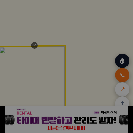
✕
🏠
📞
📍
⬆️
🏠
✈️
🛒
🎁
🛡️
✕
홈
트립
테무
아마존
여행
닷컴
쿠폰
할인
보험