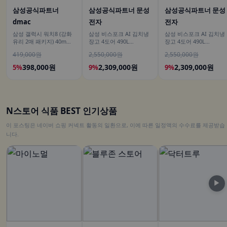
삼성공식파트너
삼성공식파트너 문성
삼성공식파트너 문성
dmac
전자
전자
삼성 갤럭시 워치8 (강화
삼성 비스포크 AI 김치냉
삼성 비스포크 AI 김치냉
유리 2매 패키지) 40mm
장고 4도어 490L
장고 4도어 490L
블루투스 (히든코드) SM-
RK70F49M2DD 에센셜
RK70F49M2GD 에센셜
419,000원
2,550,000원
2,550,000원
L320
다크메탈 유산균아삭 숙
베이지 유산균아삭 숙성
성모드
모드
398,000원
2,309,000원
2,309,000원
5%
9%
9%
N스토어 식품 BEST 인기상품
이 포스팅은 네이버 쇼핑 커넥트 활동의 일환으로, 이에 따른 일정액의 수수료를 제공받습
니다.
▶