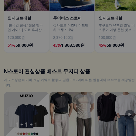
인디고트래블
투어비스 스토어
인디고트래블
[한국인 전용/ 전문 한국
싱가포르 디즈니 어드벤
후쿠오카 유후인 일일 버
인 가이드] 도쿄 후지산 1
처 크루즈 4박
스투어 여행 온천 벳부 유
일 버스투어 센겐공원 히
후다케 히타 다자이후
120,000원
2,370,150원
108,000원
카와시계점/DSLR 사진촬
영
59,000원
1,303,580원
59,000원
51%
45%
45%
N스토어 관심상품 베스트 무지티 상품
이 포스팅은 네이버 쇼핑 커넥트 활동의 일환으로, 이에 따른 일정액의 수수료를 제공받습
니다.
▶