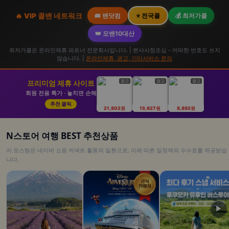
🔥 VIP 콜밴 네트워크
🚐 밴닷컴
⭐ 전국콜
💰 최저가콜
👑 모밴10대산
최저가콜은 온라인제휴 파트너 전문회사입니다. | 본사사칭조심 - 어떠한 번호도 쓰지
않습니다. |
온라인제휴, 광고, 기타서비스 문의
광고
광고
광고
프리미엄 제휴 사이트
회원 전용 특가 · 놓치면 손해
추천 클릭
21,802원
15,627원
8,892원
N스토어 여행 BEST 추천상품
이 포스팅은 네이버 쇼핑 커넥트 활동의 일환으로, 이에 따른 일정액의 수수료를 제공받습
니다.
▶