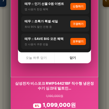
›
‹
테무 :: 인기 선물 0원 이벤트
신청하기
앱 사용자 한정 혜택
입점 · 제휴 문의
테무 :: 초특가 특별 세일
구경하기
최대 90% 할인 진행 중
테무 :: SAVE BIG 모든 혜택
모두받기
전 사용자 쿠폰 번들
오늘 하루 닫기
닫기
CJ 멜라메이트 트리플액션 식물성 멜라토닌 2mg
삼성전자 비스포크 RWP54421BF 직수형 냉온정
수기 싱크대 빌트인…
30정, 3개
1,190,000원
65,700원
1,099,000원
28,900원
8%
56%