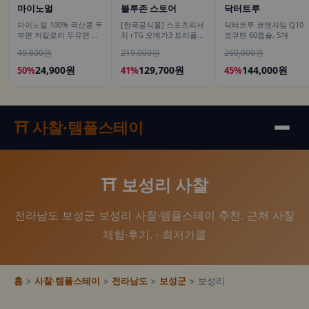
마이노멀
블루존 스토어
닥터트루
마이노멀 100% 국산콩 두
[한국공식몰] 스포츠리서
닥터트루 코엔자임 Q10
부면 저칼로리 두유면 식
치 rTG 오메가3 트리플
코큐텐 60캡슐, 5개
단 단백 글루텐프리 180g
스트렝스 알래스카산 명
49,800원
219,000원
260,000원
10개입
태 180정, 2개
24,900원
129,700원
144,000원
50%
41%
45%
⛩️ 사찰·템플스테이
⛩️ 보성리 사찰
전라남도 보성군 보성리 사찰·템플스테이 추천. 근처 사찰
체험·후기. · 최저가콜
홈
>
사찰·템플스테이
>
전라남도
>
보성군
> 보성리