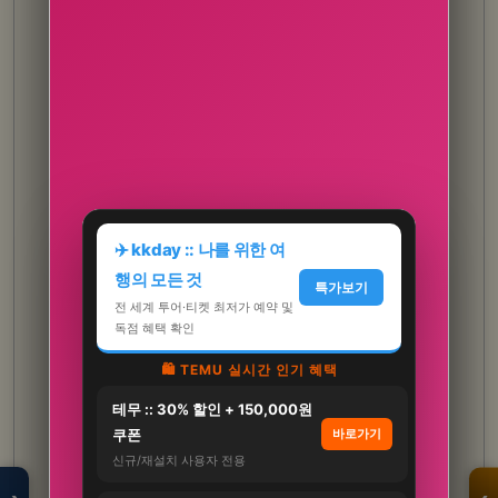
✈️ kkday :: 나를 위한 여
행의 모든 것
특가보기
전 세계 투어·티켓 최저가 예약 및
독점 혜택 확인
🛍️ TEMU 실시간 인기 혜택
테무 :: 30% 할인 + 150,000원
모두의백화점
명품 · 패션 · 생활
쿠폰
바로가기
총집합 보기
신규/재설치 사용자 전용