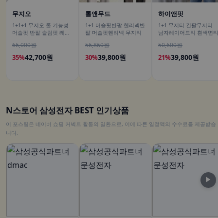
무지오
톨앤무드
하이앤핏
1+1+1 무지오 쿨 기능성
1+1 머슬핏반팔 헨리넥반
1+1 무지티 긴팔무지티
머슬핏 반팔 슬림핏 레이
팔 머슬핏헨리넥 무지티
남자레이어드티 흰색면
어드 이너 짐웨어 무지 티
66,000원
56,860원
50,600원
셔츠
42,700원
39,800원
39,800원
35%
30%
21%
N스토어 삼성전자 BEST 인기상품
이 포스팅은 네이버 쇼핑 커넥트 활동의 일환으로, 이에 따른 일정액의 수수료를 제공받습
니다.
▶