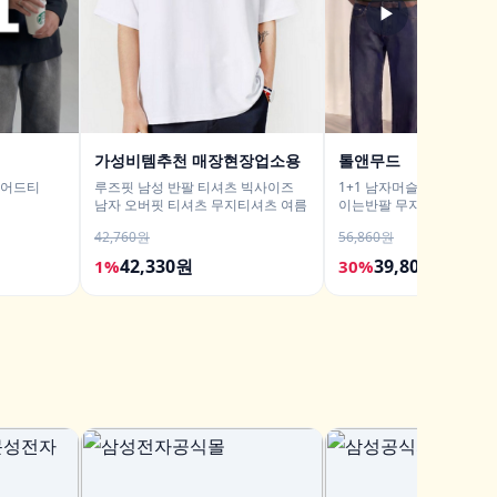
▶
가성비템추천 매장현장업소용
톨앤무드
이어드티
루즈핏 남성 반팔 티셔츠 빅사이즈
1+1 남자머슬핏반팔티 어
남자 오버핏 티셔츠 무지티셔츠 여름
이는반팔 무지티 흰색티셔
42,760원
56,860원
42,330원
39,800원
1%
30%