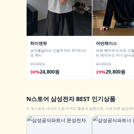
하이앤핏
어반체이스
남자롱슬리브 긴팔무지티 무지티셔
버튼 헨리넥 티셔츠 긴팔
츠 쭉티
티 레이어드 이너 남녀
남친룩
35,600원
42,000원
24,800원
29,800원
30%
29%
N스토어 삼성전자 BEST 인기상품
이 포스팅은 네이버 쇼핑 커넥트 활동의 일환으로, 이에 따른 일정액