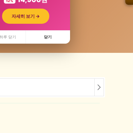
12%
자세히 보기 →
 최저가콜
하루 닫기
닫기