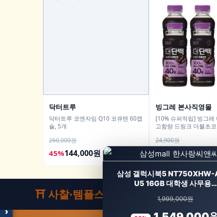
닥터트루
빙그레 본사직영몰
닥터트루 코엔자임 Q10 코큐텐 60캡
[10% 슈퍼적립] 빙그레 
슐, 5개
고함량 드링크 더블초코 3
입 고단백 단백질음료
260,000원
24,900원
144,000원
21,900원
45%
12%
모두의백화점
명품 · 패션 · 생활 총집합
삼성 갤럭시북5 NT750XHW-
보기
U5 16GB 대학생 사무용…
⛩️ 사찰·템플스테이
1,999,000원
›
1,549,000