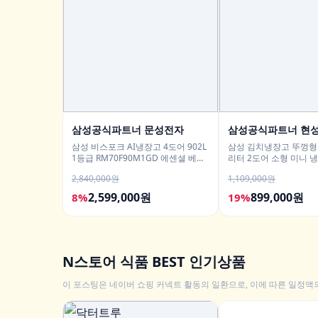
삼성공식파트너 문성전자
삼성공식파트너 현
삼성 비스포크 AI냉장고 4도어 902L
삼성 김치냉장고 뚜껑형 
1등급 RM70F90M1GD 에센셜 베이
리터 2도어 소형 미니 냉
지 푸드쇼케이스
2,840,000원
1,109,000원
2,599,000원
899,000원
8%
19%
N스토어 식품 BEST 인기상품
이 포스팅은 네이버 쇼핑 커넥트 활동의 일환으로, 이에 따른 일정액