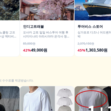
인디고트래블
투어비스 스토어
스노쿨링 고프
오사카 교토 일일 버스투어 여행 후
싱가포르 디즈니 어드벤처
수상 액티비
시미이나리 아라시야마 은각사 청수
박
사 철학의길
85,000원
2,370,150원
49,000원
1,303,580원
42%
45%
의 수수료를 제공받습니다.