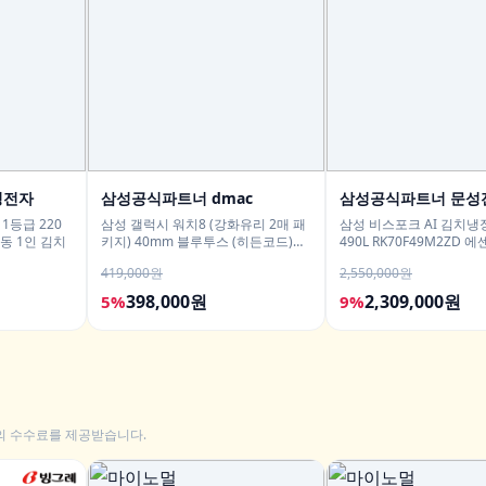
성전자
삼성공식파트너 dmac
삼성공식파트너 문성
1등급 220
삼성 갤럭시 워치8 (강화유리 2매 패
삼성 비스포크 AI 김치냉
동 1인 김치
키지) 40mm 블루투스 (히든코드)
490L RK70F49M2ZD 
SM-L320
유산균아삭 숙성모드
419,000원
2,550,000원
398,000원
2,309,000원
5%
9%
의 수수료를 제공받습니다.