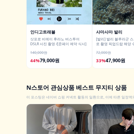
인디고트래블
사마사마 발리
삿포로 비에이 후라노 버스투어
[발리] 발리 블루라군 
DSLR 사진 촬영 /[준페이 예약 식사]
로 촬영 픽업드랍 해양 
티 체험 산호 열대어
140,000원
72,000원
79,000원
47,900원
44%
33%
N스토어 관심상품 베스트 무지티 상품
이 포스팅은 네이버 쇼핑 커넥트 활동의 일환으로, 이에 따른 일정액