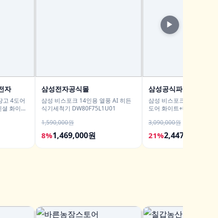
▶
전자
삼성전자공식몰
삼성공식파트너 평강
장고 4도어
삼성 비스포크 14인용 열풍 AI 히든
삼성 비스포크 냉장고 640L
에센셜 화이트
식기세척기 DW80F75L1U01
도어 화이트+베이지
1,590,000원
3,090,000원
1,469,000원
2,447,000원
8%
21%