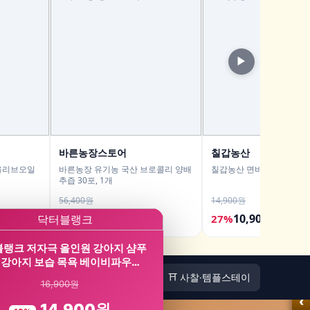
▶
바른농장스토어
칠갑농산
올리브오일
바른농장 유기농 국산 브로콜리 양배
칠갑농산 면비빔장 2kg
추즙 30포, 1개
56,400원
14,900원
34,600원
10,900원
39%
27%
랭크 저자극 올인원 강아지 샴푸
강아지 보습 목욕 베이비파우…
🏠
⛩️ 사찰·템플스테이
16,900원
‹
14,900원