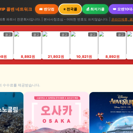
 VIP 콜밴 네트워크
🚐 밴닷컴
⭐ 전국콜
💰 최저가콜
👑 모밴10
휴 파트너 전문회사입니다. | 본사사칭조심 - 어떠한 번호도 쓰지않습니다. |
온라인제휴, 광
광고
광고
광고
광고
광고
08원
8,892원
21,802원
10,821원
8,892원
의 수수료를 제공받습니다.