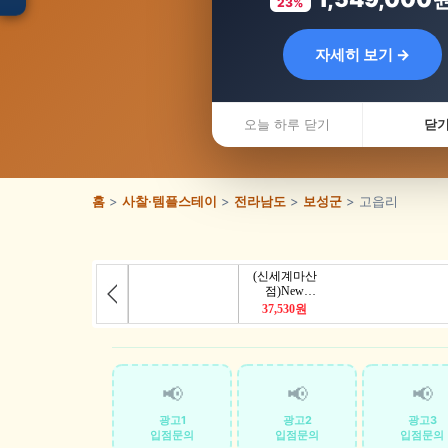
23%
자세히 보기 →
입점 · 제휴 문의
전라남도
오늘 하루 닫기
닫
홈
>
사찰·템플스테이
>
전라남도
>
보성군
> 고읍리
📢
📢
📢
광고1
광고2
광고3
입점문의
입점문의
입점문의