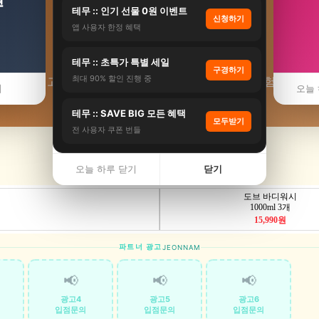
테무 :: 인기 선물 0원 이벤트
신청하기
앱 사용자 한정 혜택
⛩️ 고읍리 사찰
테무 :: 초특가 특별 세일
구경하기
최대 90% 할인 진행 중
 보성군 고읍리 사찰·템플스테이 추천. 근처 사찰 체험·후기. ·
기
오늘 
테무 :: SAVE BIG 모든 혜택
모두받기
전 사용자 쿠폰 번들
오늘 하루 닫기
닫기
파트너 광고
JEONNAM
📢
📢
📢
광고4
광고5
광고6
입점문의
입점문의
입점문의