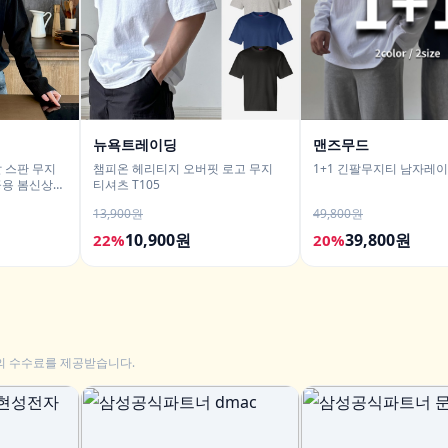
뉴욕트레이딩
맨즈무드
 스판 무지
챔피온 헤리티지 오버핏 로고 무지
1+1 긴팔무지티 남자레
공용 봄신상
티셔츠 T105
13,900원
49,800원
10,900원
39,800원
22%
20%
의 수수료를 제공받습니다.