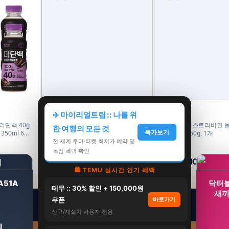
마이노멀
마이노멀
✈️ 마이리얼트립 :: 나를 위
더단백 40g
마이노멀 100% 국산콩 두부면 저칼
마이노멀 엑스트라버진 
한 여행의 모든 것
특가보기
50ml 6개
로리 두유면 식단 단백 글루텐프리
마요네즈 260g, 1개
180g 10개입
전 세계 투어·티켓 최저가 예약 및
49,800원
11,900원
독점 혜택 확인
24,900원
10,900원
50%
8%
🛍️ TEMU 실시간 인기 혜택
A51A
닥터블
테무 :: 30% 할인 + 150,000원
새끼
쿠폰
바로가기
신규/재설치 사용자 전용
원