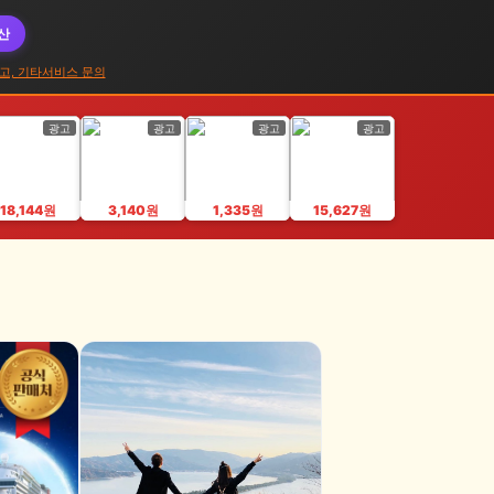
대산
고, 기타서비스 문의
광고
광고
광고
광고
18,144원
3,140원
1,335원
15,627원