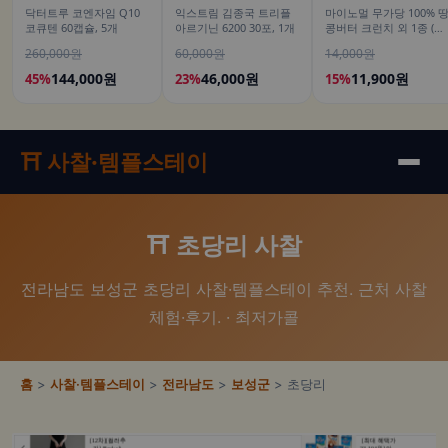
닥터트루 코엔자임 Q10
익스트림 김종국 트리플
마이노멀 무가당 100% 
코큐텐 60캡슐, 5개
아르기닌 6200 30포, 1개
콩버터 크런치 외 1종 (땅
콩잼, 피넛버터)
260,000원
60,000원
14,000원
144,000원
46,000원
11,900원
45%
23%
15%
⛩️ 사찰·템플스테이
⛩️ 초당리 사찰
전라남도 보성군 초당리 사찰·템플스테이 추천. 근처 사찰
체험·후기. · 최저가콜
홈
>
사찰·템플스테이
>
전라남도
>
보성군
> 초당리