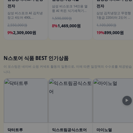
전자
전자
삼성 비스포크 14인용 열
풍 AI 히든 식기세척기
삼성 비스포크 AI 김치냉
삼성 김치냉장고 뚜껑형
DW80F75L1U01
장고 4도어 490L
1등급 220리터 2도어 소
1,590,000원
RK70F49M2ZD 에센셜 화
형 미니 냉동 1인 김치
2,550,000원
1,109,000원
1,469,000원
8%
이트 유산균아삭 숙성모
드
2,309,000원
899,000원
9%
19%
N스토어 식품 BEST 인기상품
이 포스팅은 네이버 쇼핑 커넥트 활동의 일환으로, 이에 따른 일정액의 수수료를 제공받습
니다.
▶
닥터트루
익스트림공식스토어
마이노멀