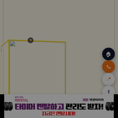
✕
🏠
📞
📍
⬆️
🏠
✈️
🛒
🎁
🛡️
✕
홈
트립
테무
아마존
여행
닷컴
쿠폰
할인
보험