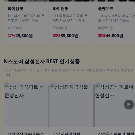
하이앤핏
하이앤핏
톨앤무드
1+1 남자오버핏후드티 무
1+1 와플티셔츠 쭉티 무
1+1 남자크롭티 머슬핏반
지후드티 무지티셔츠
지티셔츠 무지티 빅사이
팔 무지티 남자머슬핏반
즈긴팔티
팔티
40,600원
59,800원
66,860원
29,800원
39,800원
46,800원
27%
33%
30%
N스토어 삼성전자 BEST 인기상품
이 포스팅은 네이버 쇼핑 커넥트 활동의 일환으로, 이에 따른 일정액의 수수료를 제공받습
니다.
▶
삼성공식파트너 문성
삼성전자공식몰
삼성공식파트너 현성