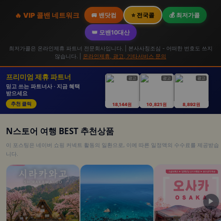
🔥 VIP 콜밴 네트워크
🚐 밴닷컴
⭐ 전국콜
💰 최저가콜
👑 모밴10대산
최저가콜은 온라인제휴 파트너 전문회사입니다. | 본사사칭조심 - 어떠한 번호도 쓰지
않습니다. |
온라인제휴, 광고, 기타서비스 문의
프리미엄 제휴 파트너
광고
광고
광고
믿고 쓰는 파트너사 · 지금 혜택
받으세요
추천 클릭
18,144원
10,821원
8,892원
N스토어 여행 BEST 추천상품
이 포스팅은 네이버 쇼핑 커넥트 활동의 일환으로, 이에 따른 일정액의 수수료를 제공받습
니다.
▶