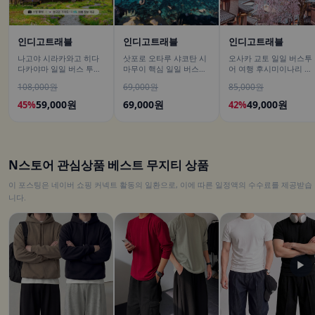
인디고트래블
인디고트래블
인디고트래블
나고야 시라카와고 히다
삿포로 오타루 샤코탄 시
오사카 교토 일일 버스투
다카야마 일일 버스 투어
마무이 핵심 일일 버스투
어 여행 후시미이나리 아
[DSLR 사진촬영 서비스]
어/ DSLR 촬영
라시야마 은각사 청수사
108,000원
69,000원
85,000원
철학의길
59,000원
69,000원
49,000원
45%
42%
N스토어 관심상품 베스트 무지티 상품
이 포스팅은 네이버 쇼핑 커넥트 활동의 일환으로, 이에 따른 일정액의 수수료를 제공받습
니다.
▶