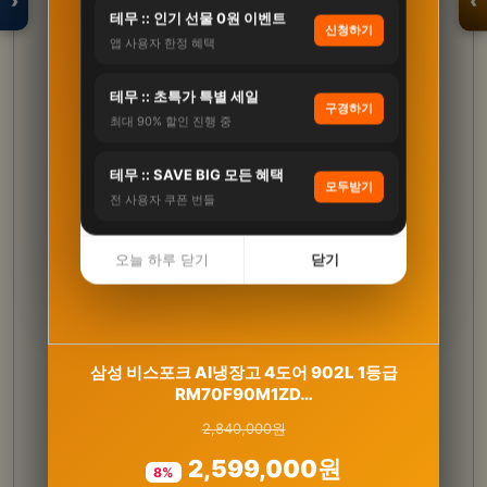
›
‹
테무 :: 인기 선물 0원 이벤트
신청하기
앱 사용자 한정 혜택
입점 · 제휴 문의
테무 :: 초특가 특별 세일
구경하기
최대 90% 할인 진행 중
테무 :: SAVE BIG 모든 혜택
모두받기
전 사용자 쿠폰 번들
오늘 하루 닫기
닫기
[썸머 기획전] 루테인 지아잔틴 아스타잔틴 서목
삼성 비스포크 AI냉장고 4도어 902L 1등급
태 추출물 식물성캡슐…
RM70F90M1ZD…
2,840,000원
200,000원
2,599,000원
87,000원
8%
56%