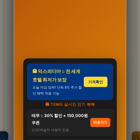
🏨 익스피디아 :: 전 세계
호텔 최저가 보장
가격확인
오늘 마감 임박! 단독 8% 추가 할
인 혜택 적용 가능
🛍️ TEMU 실시간 인기 혜택
테무 :: 30% 할인 + 150,000원
모두의백화점
명품 · 패션 · 생활
쿠폰
바로가기
총집합 보기
신규/재설치 사용자 전용