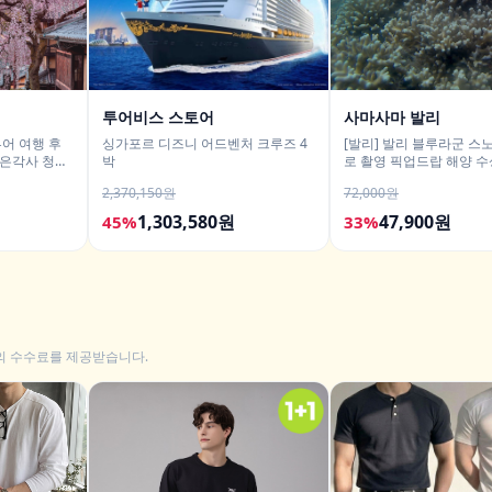
투어비스 스토어
사마사마 발리
어 여행 후
싱가포르 디즈니 어드벤처 크루즈 4
[발리] 발리 블루라군 스
은각사 청수
박
로 촬영 픽업드랍 해양 수
티 체험 산호 열대어
2,370,150원
72,000원
1,303,580원
47,900원
45%
33%
의 수수료를 제공받습니다.