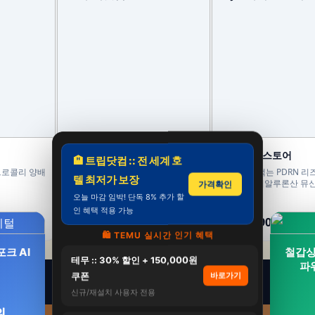
모두의맛집
CJ웰케어 스토어
🏨 트립닷컴 :: 전 세계 호
브로콜리 양배
파미고 유기농 스페인 올리브오일 냉
CJ 이너비 먹는 PDRN 
텔 최저가 보장
압착 엑스트라 버진 피쿠알 올리브유
쉬콜라겐 히알루론산 뮤
가격확인
500ml, 2개
14포, 3개
오늘 마감 임박! 단독 8% 추가 할
39,600원
114,000원
인 혜택 적용 가능
34,900원
59,900원
12%
47%
🛍️ TEMU 실시간 인기 혜택
크 AI
철갑상
테무 :: 30% 할인 + 150,000원
파
쿠폰
바로가기
신규/재설치 사용자 전용
원