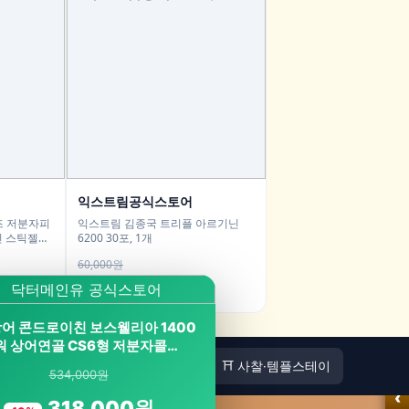
익스트림공식스토어
리즈 저분자피
익스트림 김종국 트리플 아르기닌
신 스틱젤리
6200 30포, 1개
60,000원
46,000원
23%
어 콘드로이친 보스웰리아 1400
워 상어연골 CS6형 저분자콜…
🏠
⛩️ 사찰·템플스테이
534,000원
‹
318,000원