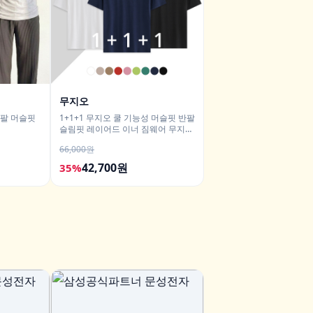
무지오
반팔 머슬핏
1+1+1 무지오 쿨 기능성 머슬핏 반팔
슬림핏 레이어드 이너 짐웨어 무지
티셔츠
66,000원
42,700원
35%