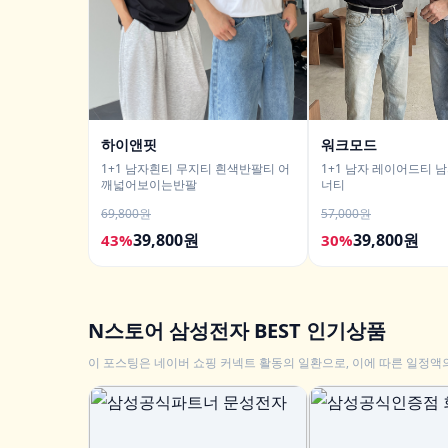
하이앤핏
워크모드
1+1 남자흰티 무지티 흰색반팔티 어
1+1 남자 레이어드티 
깨넓어보이는반팔
너티
69,800원
57,000원
39,800원
39,800원
43%
30%
N스토어 삼성전자 BEST 인기상품
이 포스팅은 네이버 쇼핑 커넥트 활동의 일환으로, 이에 따른 일정액