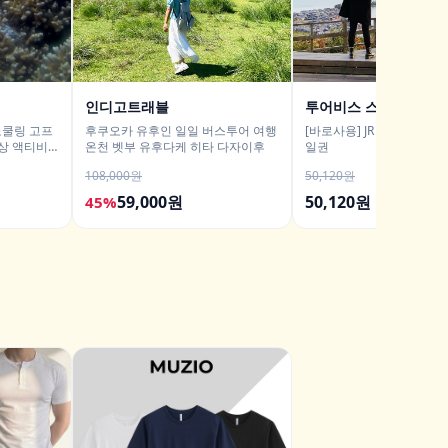
인디고트래블
투어비스 스토어
노쿨링 고프
후쿠오카 유후인 일일 버스투어 여행
[바로사용] JR 간사이 와이드
상 액티비
온천 벳부 유후다케 히타 다자이후
일권
108,000원
50,120원
59,000원
50,120원
45%