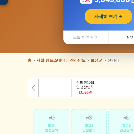
22%
자세히 보기 →
입점 · 제휴 문의
전라남도
오늘 하루 닫기
닫
홈
>
사찰·템플스테이
>
전라남도
>
보성군
> 선암리
📢
📢
📢
광고1
광고2
광고3
입점문의
입점문의
입점문의