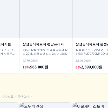
산디지털
삼성공식파트너 평강프라자
삼성공식파트너 문성
HY 비스포크
1등급 삼성 뚜껑형 뚜껑식 김치냉장
삼성 비스포크 AI냉장고 4
g 세제자동투입
고 221L 소형 술냉장고 2도어 세레네
1등급 RM70F90M1GD
실버 RP22C3111Z1
지 푸드쇼케이스
1,179,000원
2,840,000원
965,000원
2,599,000원
18%
8%
의 수수료를 제공받습니다.