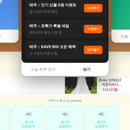
테무 :: 인기 선물 0원 이벤트
신청하기
앱 사용자 한정 혜택
⛩️ 선암리 사찰
테무 :: 초특가 특별 세일
구경하기
 보성군 선암리 사찰·템플스테이 추천. 근처 사찰 체험·후기. ·
최대 90% 할인 진행 중
기
오늘 
테무 :: SAVE BIG 모든 혜택
모두받기
전 사용자 쿠폰 번들
오늘 하루 닫기
닫기
파트너 광고
JEONNAM
📢
📢
📢
광고4
광고5
광고6
입점문의
입점문의
입점문의