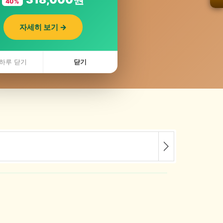
40%
자세히 보기 →
 최저가콜
하루 닫기
닫기