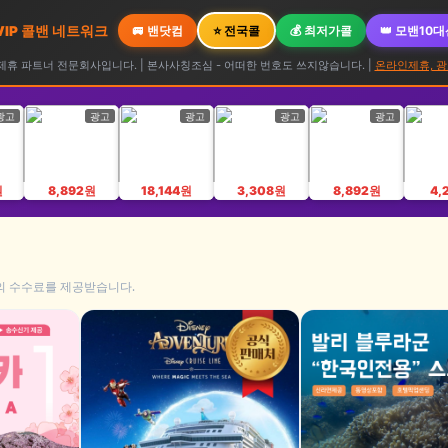
 VIP 콜밴 네트워크
🚐 밴닷컴
⭐ 전국콜
💰 최저가콜
👑 모밴10
휴 파트너 전문회사입니다. | 본사사칭조심 - 어떠한 번호도 쓰지않습니다. |
온라인제휴, 광
광고
광고
광고
광고
광고
원
8,892원
18,144원
3,308원
8,892원
4,
의 수수료를 제공받습니다.