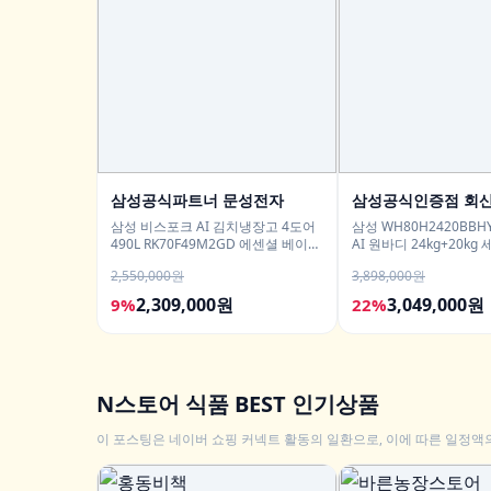
삼성공식파트너 문성전자
삼성공식인증점 회
삼성 비스포크 AI 김치냉장고 4도어
삼성 WH80H2420BB
490L RK70F49M2GD 에센셜 베이지
AI 원바디 24kg+20k
유산균아삭 숙성모드
1등급
2,550,000원
3,898,000원
2,309,000원
3,049,000원
9%
22%
N스토어 식품 BEST 인기상품
이 포스팅은 네이버 쇼핑 커넥트 활동의 일환으로, 이에 따른 일정액