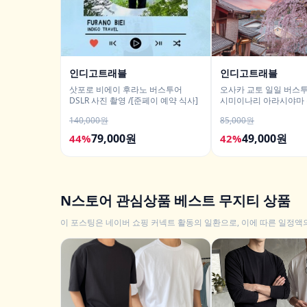
인디고트래블
인디고트래블
삿포로 비에이 후라노 버스투어
오사카 교토 일일 버스투
DSLR 사진 촬영 /[준페이 예약 식사]
시미이나리 아라시야마 
사 철학의길
140,000원
85,000원
79,000원
49,000원
44%
42%
N스토어 관심상품 베스트 무지티 상품
이 포스팅은 네이버 쇼핑 커넥트 활동의 일환으로, 이에 따른 일정액