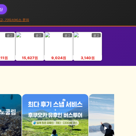
대산
고, 기타서비스 문의
광고
광고
광고
광고
211원
15,627원
9,024원
3,140원
▶