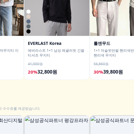
EVERLAST Korea
톨앤무드
남자무지티 이
에버라스트 1+1 남성 레귤러핏 긴팔
1+1 머슬핏반팔 헨리넥
티셔츠 무지티
헨리넥 무지티
41,000원
56,860원
32,800원
39,800원
20%
30%
의 수수료를 제공받습니다.