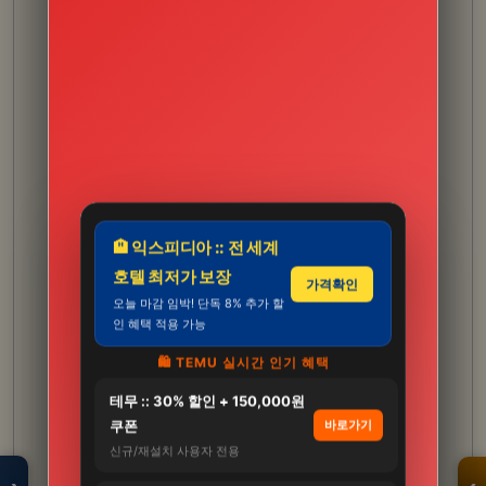
🏨 익스피디아 :: 전 세계
호텔 최저가 보장
가격확인
오늘 마감 임박! 단독 8% 추가 할
인 혜택 적용 가능
🛍️ TEMU 실시간 인기 혜택
테무 :: 30% 할인 + 150,000원
모두의백화점
명품 · 패션 · 생활
쿠폰
바로가기
총집합 보기
신규/재설치 사용자 전용