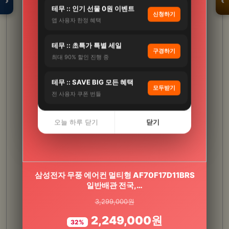
›
‹
테무 :: 인기 선물 0원 이벤트
신청하기
앱 사용자 한정 혜택
입점 · 제휴 문의
테무 :: 초특가 특별 세일
구경하기
최대 90% 할인 진행 중
테무 :: SAVE BIG 모든 혜택
모두받기
전 사용자 쿠폰 번들
오늘 하루 닫기
닫기
[에너자이저] 에버레디 알카라인 건전지 AA20알
삼성전자 무풍 에어컨 멀티형 AF70F17D11BRS
+AAA20알 (총4…
일반배관 전국,…
3,299,000원
31,960원
2,249,000원
15,900원
32%
50%