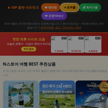
🔥 VIP 콜밴 네트워크
🚐 밴닷컴
⭐ 전국콜
💰 최저가콜
👑 모밴10대산
최저가콜은 온라인제휴 파트너 전문회사입니다. | 본사사칭조심 - 어떠한 번호도 쓰지
않습니다. |
온라인제휴, 광고, 기타서비스 문의
광고
광고
광고
핫한 제휴 사이트 모음
오늘만 초특가 · 지금이 최저가 타이밍
추천 클릭
1,335원
15,627원
8,892원
N스토어 여행 BEST 추천상품
이 포스팅은 네이버 쇼핑 커넥트 활동의 일환으로, 이에 따른 일정액의 수수료를 제공받습
니다.
▶