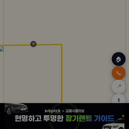
✕
🏠
📞
📍
⬆️
🏠
✈️
🛒
🎁
🛡️
✕
홈
트립
테무
아마존
여행
닷컴
쿠폰
할인
보험