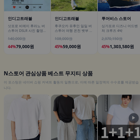
인디고트래블
인디고트래블
투어비스 스토어
삿포로 비에이 후라노 버
후쿠오카 유후인 일일 버
싱가포르 디즈니 어드벤
스투어 DSLR 사진 촬영
스투어 여행 온천 벳부 유
처 크루즈 4박
/[준페이 예약 식사]
후다케 히타 다자이후
140,000원
108,000원
2,370,150원
79,000원
59,000원
1,303,580원
44%
45%
45%
N스토어 관심상품 베스트 무지티 상품
이 포스팅은 네이버 쇼핑 커넥트 활동의 일환으로, 이에 따른 일정액의 수수료를 제공받습
니다.
▶