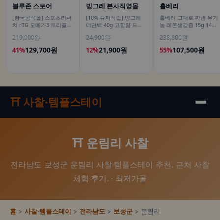
블루존 스토어
빙그레 본사직영몰
홀베리
[한국공식몰] 스포츠리서
[10% 슈퍼적립] 빙그레
홀베리 그대로 짜낸 유기
치 rTG 오메가3 트리플
더단백 40g 고함량 드링
농 레몬생강즙 15g 14포,
스트렝스 알래스카산 명
크 더블초코 350ml 6개입
12개
219,000원
24,900원
238,800원
태 180정, 2개
고단백 단백질음료
129,700원
21,900원
107,500원
41%
12%
55%
⛩️ 사찰·템플스테이
⛩️ 운림리 사찰
전라남도 보성군 운림리 사찰·템플스테이 추천. 근처 사찰
체험·후기. · 최저가콜
홈
>
사찰·템플스테이
>
전라남도
>
보성군
> 운림리