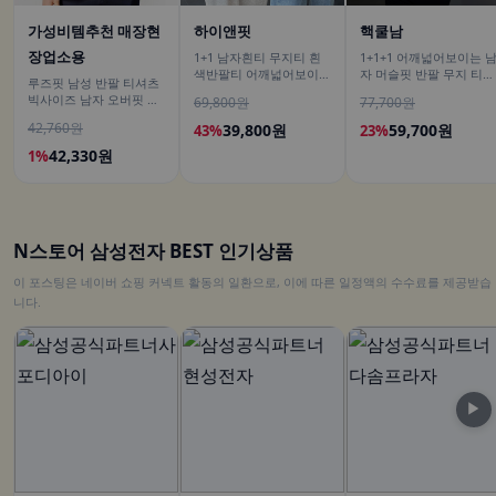
가성비템추천 매장현
하이앤핏
핵쿨남
장업소용
1+1 남자흰티 무지티 흰
1+1+1 어깨넓어보이는 
색반팔티 어깨넓어보이는
자 머슬핏 반팔 무지 티셔
루즈핏 남성 반팔 티셔츠
반팔
츠
빅사이즈 남자 오버핏 티
69,800원
77,700원
셔츠 무지티셔츠 여름
42,760원
39,800원
59,700원
43%
23%
42,330원
1%
N스토어 삼성전자 BEST 인기상품
이 포스팅은 네이버 쇼핑 커넥트 활동의 일환으로, 이에 따른 일정액의 수수료를 제공받습
니다.
▶