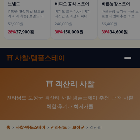
보넬드
비피오 공식 스토어
바른농장스토어
[100% NFC 케일 브로콜
비피오 트루 100억 비피
바른농장 유기농 국산 브
리 사과 착즙] 보넬드 아
더스균 조여정 비피더스
로콜리 양배추즙 30포, 1
이엠 그린 베지터블, 1L, 3
유산균 30캡슐, 6개
개
52,900원
240,000원
56,400원
개
37,900원
150,000원
34,600원
28%
38%
39%
⛩️ 사찰·템플스테이
⛩️ 객산리 사찰
전라남도 보성군 객산리 사찰·템플스테이 추천. 근처 사찰
체험·후기. · 최저가콜
홈
>
사찰·템플스테이
>
전라남도
>
보성군
> 객산리