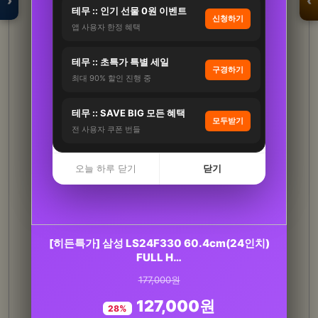
›
‹
테무 :: 인기 선물 0원 이벤트
신청하기
앱 사용자 한정 혜택
입점 · 제휴 문의
테무 :: 초특가 특별 세일
구경하기
최대 90% 할인 진행 중
테무 :: SAVE BIG 모든 혜택
모두받기
전 사용자 쿠폰 번들
오늘 하루 닫기
닫기
트러스티푸드 동결건조 야채간식 채소믹스 50g
[히든특가] 삼성 LS24F330 60.4cm(24인치)
강아지 저지방 저칼로리…
FULL H…
177,000원
21,500원
127,000원
17,000원
28%
21%