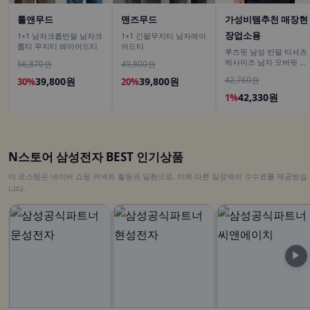
톨앤무드
맨즈무드
가성비템추천 매장현
장업소용
1+1 남자크롭반팔 남자크
1+1 긴팔무지티 남자레이
롭티 무지티 레이어드티
어드티
루즈핏 남성 반팔 티셔츠
빅사이즈 남자 오버핏 티
56,870원
49,800원
셔츠 무지티셔츠 여름
42,760원
39,800원
39,800원
30%
20%
42,330원
1%
N스토어 삼성전자 BEST 인기상품
이 포스팅은 네이버 쇼핑 커넥트 활동의 일환으로, 이에 따른 일정액의 수수료를 제공받습
니다.
▶