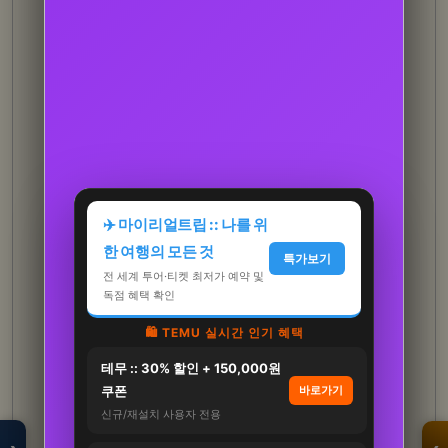
✈️ 마이리얼트립 :: 나를 위
한 여행의 모든 것
특가보기
전 세계 투어·티켓 최저가 예약 및
독점 혜택 확인
🛍️ TEMU 실시간 인기 혜택
테무 :: 30% 할인 + 150,000원
모두의백화점
명품 · 패션 · 생활
쿠폰
바로가기
총집합 보기
신규/재설치 사용자 전용