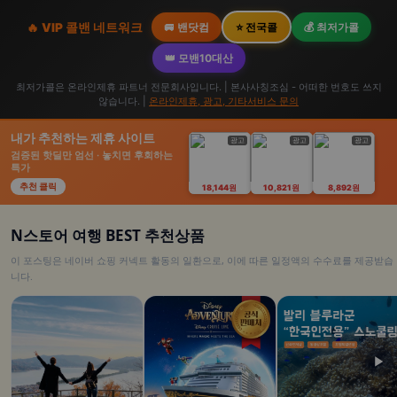
🔥 VIP 콜밴 네트워크
🚐 밴닷컴
⭐ 전국콜
💰 최저가콜
👑 모밴10대산
최저가콜은 온라인제휴 파트너 전문회사입니다. | 본사사칭조심 - 어떠한 번호도 쓰지
않습니다. |
온라인제휴, 광고, 기타서비스 문의
내가 추천하는 제휴 사이트
광고
광고
광고
검증된 핫딜만 엄선 · 놓치면 후회하는
특가
추천 클릭
18,144원
10,821원
8,892원
N스토어 여행 BEST 추천상품
이 포스팅은 네이버 쇼핑 커넥트 활동의 일환으로, 이에 따른 일정액의 수수료를 제공받습
니다.
▶