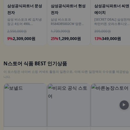
삼성공식파트너 문성
삼성공식파트너 현성
삼성공식파트너 씨앤
전자
전자
에이치
삼성 비스포크 AI 김치냉
삼성 비스포크
[SECRET DEAL] 삼성전자
장고 4도어 490L
RS84DB5002CW 양문형
하만카돈 오라스튜디오5
RK70F49M2ZD 에센셜 화
냉장고 900리터급 852L
블루투스스피커 시그니
2,550,000원
1,739,999원
399,000원
이트 유산균아삭 숙성모
프리미엄 조명
드
2,309,000원
1,299,000원
349,000원
9%
25%
13%
N스토어 식품 BEST 인기상품
이 포스팅은 네이버 쇼핑 커넥트 활동의 일환으로, 이에 따른 일정액의 수수료를 제공받습
니다.
▶