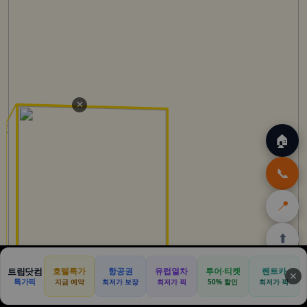
✕
🏠
📞
📍
⬆️
🏠
✈️
🛒
🎁
🛡️
트립닷컴
호텔특가
항공권
유럽열차
투어·티켓
렌트카
✕
특가픽
지금 예약
최저가 보장
최저가 픽
50% 할인
최저가 픽
홈
트립
테무
아마존
여행
닷컴
쿠폰
할인
보험