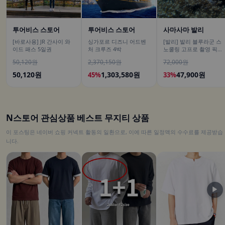
투어비스 스토어
투어비스 스토어
사마사마 발리
[바로사용] JR 간사이 와
싱가포르 디즈니 어드벤
[발리] 발리 블루라군 스
이드 패스 5일권
처 크루즈 4박
노쿨링 고프로 촬영 픽업
드랍 해양 수상 액티비티
50,120원
2,370,150원
72,000원
체험 산호 열대어
50,120원
1,303,580원
47,900원
45%
33%
N스토어 관심상품 베스트 무지티 상품
이 포스팅은 네이버 쇼핑 커넥트 활동의 일환으로, 이에 따른 일정액의 수수료를 제공받습
니다.
▶