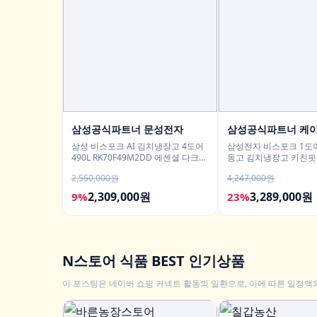
삼성공식파트너 문성전자
삼성공식파트너 케
삼성 비스포크 AI 김치냉장고 4도어
삼성전자 비스포크 1도
490L RK70F49M2DD 에센셜 다크메
동고 김치냉장고 키친핏 
탈 유산균아삭 숙성모드
리터 1등급 AI절약
2,550,000원
4,247,000원
2,309,000원
3,289,000원
9%
23%
N스토어 식품 BEST 인기상품
이 포스팅은 네이버 쇼핑 커넥트 활동의 일환으로, 이에 따른 일정액