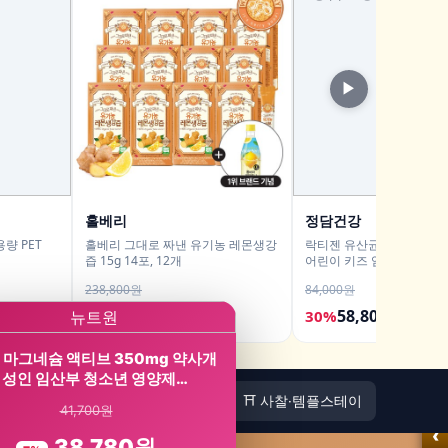
▶
홀베리
정담건강
량 PET
홀베리 그대로 짜낸 유기농 레몬생강
락티젠 유산균 프로바이오
즙 15g 14포, 12개
어린이 키즈 임산부 성인 온
포, 2개
238,800원
84,000원
107,500원
58,800원
55%
30%
 마그네슘 액티브 350mg 약사개
 성인 임산부 청소년 영양제…
🏠
⛩️ 사찰·템플스테이
41,700원
‹
38,780원