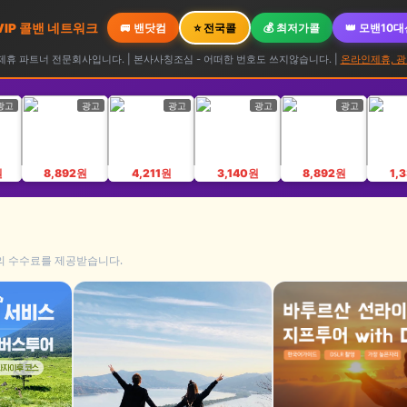
 VIP 콜밴 네트워크
🚐 밴닷컴
⭐ 전국콜
💰 최저가콜
👑 모밴10
휴 파트너 전문회사입니다. | 본사사칭조심 - 어떠한 번호도 쓰지않습니다. |
온라인제휴, 광
광고
광고
광고
광고
광고
원
8,892원
4,211원
3,140원
8,892원
1,
의 수수료를 제공받습니다.