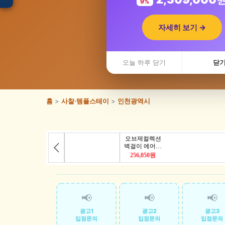
9%
자세히 보기 →
입점 · 제휴 문의
인천광역
오늘 하루 닫기
닫
홈
>
사찰·템플스테이
>
인천광역시
📢
📢
📢
광고1
광고2
광고3
입점문의
입점문의
입점문의