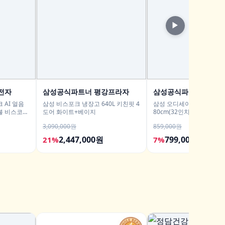
▶
전자
삼성공식파트너 평강프라자
삼성공식파트너 유겐
 AI 얼음
삼성 비스포크 냉장고 640L 키친핏 4
삼성 오디세이 G7 S32DG7
불 비스코프
도어 화이트+베이지
80cm(32인치) 4K IPS
3,090,000원
859,000원
2,447,000원
799,000원
21%
7%