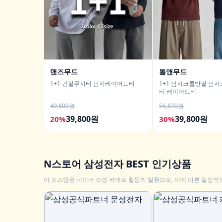
맨즈무드
톨앤무드
1+1 긴팔무지티 남자레이어드티
1+1 남자크롭반팔 남
티 레이어드티
49,800원
56,870원
39,800원
39,800원
20%
30%
N스토어 삼성전자 BEST 인기상품
이 포스팅은 네이버 쇼핑 커넥트 활동의 일환으로, 이에 따른 일정액