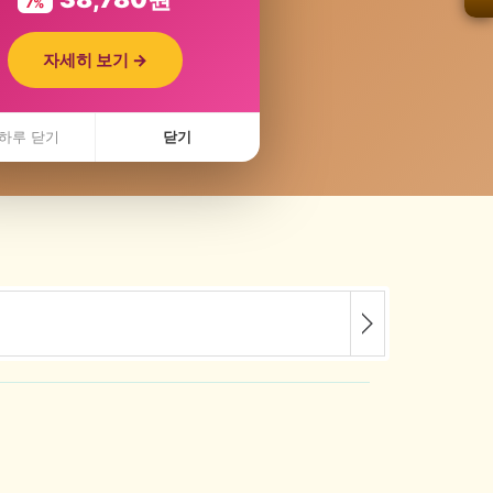
7%
자세히 보기 →
 최저가콜
하루 닫기
닫기