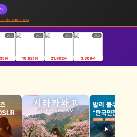
대산
고, 기타서비스 문의
광고
광고
광고
광고
335원
10,821원
21,802원
3,308원
▶