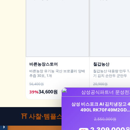
바른농장스토어
칠갑농산
바른농장 유기농 국산 브로콜리 양배
칠갑농산 대용량 만두 1.3
추즙 30포, 1개
기 김치 손만두 군만두
56,400원
20,900원
34,600원
15,900원
39%
24%
모두의백화점
명품 · 패션 · 생활 총집합
삼성 비스포크 AI 김치냉장고 
보기
490L RK70F49M2GD…
⛩️ 사찰·템플스테이
2,550,000원
›
2,309,000