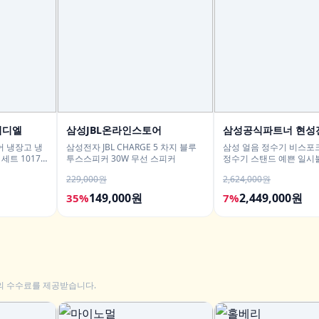
이디엘
삼성JBL온라인스토어
삼성공식파트너 현성
어 냉장고 냉
삼성전자 JBL CHARGE 5 차지 블루
삼성 얼음 정수기 비스포크
세트 1017
투스스피커 30W 무선 스피커
정수기 스탠드 예쁜 일시
직수 냉온 정수
229,000원
2,624,000원
149,000원
2,449,000원
35%
7%
의 수수료를 제공받습니다.