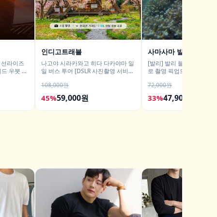
인디고트래블
사마사마 발리
어 선라이즈
나고야 시라카와고 히다 다카야마 일
[발리] 발리 블루라군 스노
드 우붓 짱
일 버스 투어 [DSLR 사진촬영 서비
로 촬영 픽업드랍 해양 수
스]
티 체험 산호 열대어
108,000원
72,000원
59,000원
47,900원
45%
33%