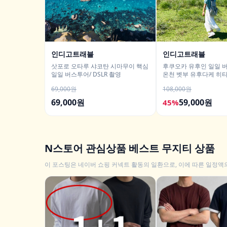
인디고트래블
인디고트래블
삿포로 오타루 샤코탄 시마무이 핵심
후쿠오카 유후인 일일 
일일 버스투어/ DSLR 촬영
온천 벳부 유후다케 히
69,000원
108,000원
69,000원
59,000원
45%
N스토어 관심상품 베스트 무지티 상품
이 포스팅은 네이버 쇼핑 커넥트 활동의 일환으로, 이에 따른 일정액