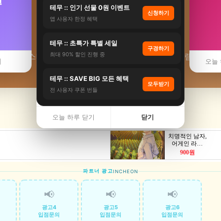
테무 :: 인기 선물 0원 이벤트
신청하기
앱 사용자 한정 혜택
⛩️ 인천 사찰
테무 :: 초특가 특별 세일
구경하기
최대 90% 할인 진행 중
시 템플스테이·사찰체험 최저가 비교. 1박2일 프로그램 추천. ·
기
오늘 
테무 :: SAVE BIG 모든 혜택
모두받기
전 사용자 쿠폰 번들
오늘 하루 닫기
닫기
파트너 광고
INCHEON
📢
📢
📢
광고4
광고5
광고6
입점문의
입점문의
입점문의