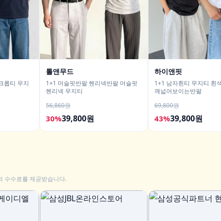
톨앤무드
하이앤핏
자크롭티 무지
1+1 머슬핏반팔 헨리넥반팔 머슬핏
1+1 남자흰티 무지티 흰
헨리넥 무지티
깨넓어보이는반팔
56,860원
69,800원
39,800원
39,800원
30%
43%
의 수수료를 제공받습니다.