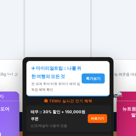
마이노멀
홀베리
✈️ 마이리얼트립 :: 나를 위
kg 1+1 고
마이노멀 무가당 100% 땅콩버터 크
홀베리 유기농 레몬즙 대용
한 여행의 모든 것
특가보기
런치 외 1종 (땅콩잼, 피넛버터)
500ml, 6개
전 세계 투어·티켓 최저가 예약 및
14,000원
59,400원
독점 혜택 확인
11,900원
45,400원
15%
24%
🛍️ TEMU 실시간 인기 혜택
4도어
뉴트원
테무 :: 30% 할인 + 150,000원
발
쿠폰
바로가기
신규/재설치 사용자 전용
원