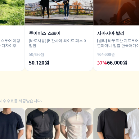
투어비스 스토어
사마사마 발리
버스투어 여행
[바로사용] JR 간사이 와이드 패스 5
[발리] 바투르산 지프투
타 다자이후
일권
낀따마니 일출 한국어가이
구 택시투어
50,120원
104,000원
50,120원
66,000원
37%
의 수수료를 제공받습니다.