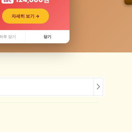
59%
자세히 보기 →
 최저가콜
하루 닫기
닫기