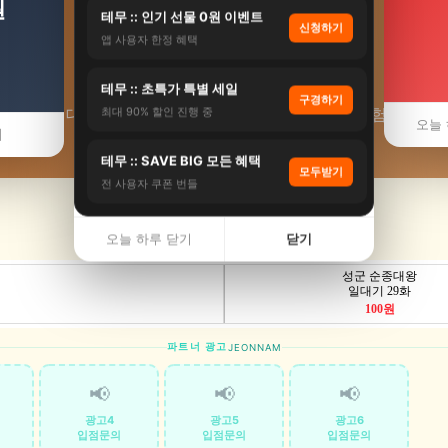
원
테무 :: 인기 선물 0원 이벤트
신청하기
앱 사용자 한정 혜택
⛩️ 대련리 사찰
테무 :: 초특가 특별 세일
구경하기
 보성군 대련리 사찰·템플스테이 추천. 근처 사찰 체험·후기. ·
최대 90% 할인 진행 중
오늘 
기
테무 :: SAVE BIG 모든 혜택
모두받기
전 사용자 쿠폰 번들
오늘 하루 닫기
닫기
파트너 광고
JEONNAM
📢
📢
📢
광고4
광고5
광고6
입점문의
입점문의
입점문의