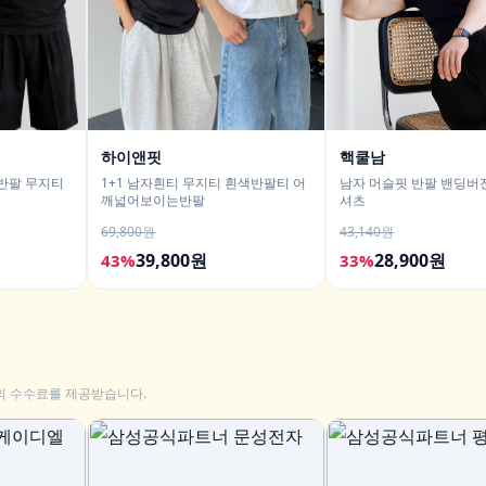
하이앤핏
핵쿨남
핏반팔 무지티
1+1 남자흰티 무지티 흰색반팔티 어
남자 머슬핏 반팔 밴딩버전
깨넓어보이는반팔
셔츠
69,800원
43,140원
39,800원
28,900원
43%
33%
의 수수료를 제공받습니다.