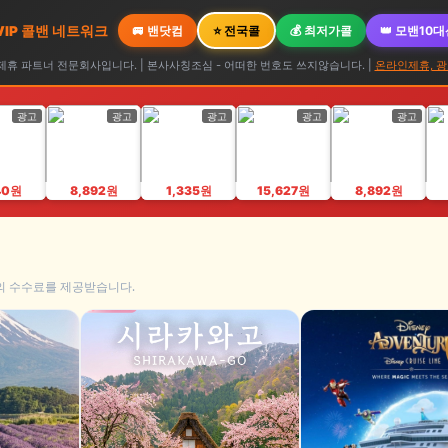
 VIP 콜밴 네트워크
🚐 밴닷컴
⭐ 전국콜
💰 최저가콜
👑 모밴10
휴 파트너 전문회사입니다. | 본사사칭조심 - 어떠한 번호도 쓰지않습니다. |
온라인제휴, 광
광고
광고
광고
광고
광고
40원
8,892원
1,335원
15,627원
8,892원
의 수수료를 제공받습니다.