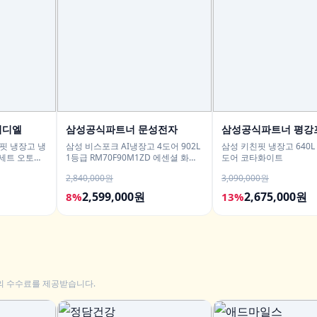
이디엘
삼성공식파트너 문성전자
삼성공식파트너 평강
핏 냉장고 냉
삼성 비스포크 AI냉장고 4도어 902L
삼성 키친핏 냉장고 640L
 세트 오토오
1등급 RM70F90M1ZD 에센셜 화이
도어 코타화이트
트 푸드쇼케이스
2,840,000원
3,090,000원
2,599,000원
2,675,000원
8%
13%
의 수수료를 제공받습니다.