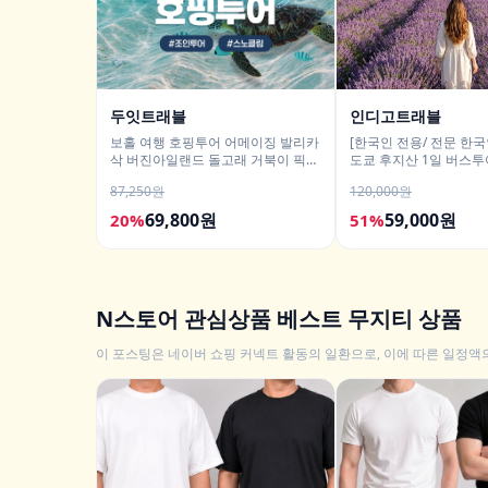
두잇트래블
인디고트래블
보홀 여행 호핑투어 어메이징 발리카
[한국인 전용/ 전문 한국
삭 버진아일랜드 돌고래 거북이 픽드
도쿄 후지산 1일 버스
랍 포함
히카와시계점/DSLR 사
87,250원
120,000원
69,800원
59,000원
20%
51%
N스토어 관심상품 베스트 무지티 상품
이 포스팅은 네이버 쇼핑 커넥트 활동의 일환으로, 이에 따른 일정액