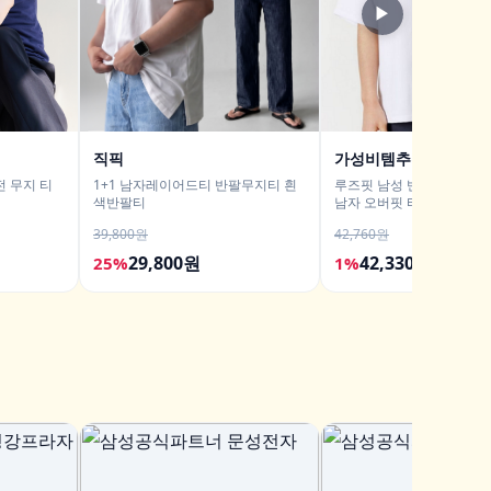
▶
직픽
가성비템추천 매장현
 무지 티
1+1 남자레이어드티 반팔무지티 흰
루즈핏 남성 반팔 티셔츠 
색반팔티
남자 오버핏 티셔츠 무지티
39,800원
42,760원
29,800원
42,330원
25%
1%