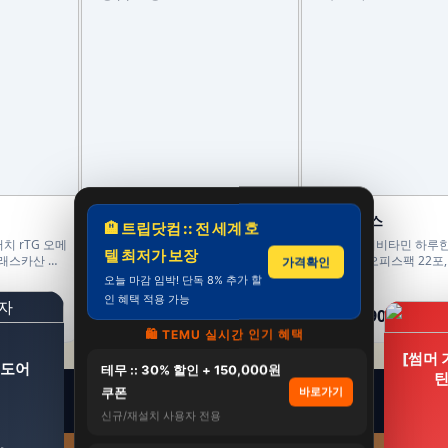
정담건강
애드마일스
🏨 트립닷컴 :: 전 세계 호
치 rTG 오메
락티젠 유산균 프로바이오틱스 아기
올인원 멀티비타민 하루한
텔 최저가 보장
알래스카산 명
어린이 키즈 임산부 성인 온가족 30
성 영양제 오피스팩 22포,
가격확인
포, 2개
오늘 마감 임박! 단독 8% 추가 할
84,000원
68,000원
인 혜택 적용 가능
58,800원
36,900원
30%
46%
🛍️ TEMU 실시간 인기 혜택
[썸머
3도어
테무 :: 30% 할인 + 150,000원
틴
쿠폰
바로가기
신규/재설치 사용자 전용