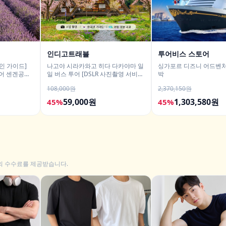
인디고트래블
투어비스 스토어
인 가이드]
나고야 시라카와고 히다 다카야마 일
싱가포르 디즈니 어드벤처
투어 센겐공원
일 버스 투어 [DSLR 사진촬영 서비
박
진촬영
스]
108,000원
2,370,150원
59,000원
1,303,580원
45%
45%
의 수수료를 제공받습니다.