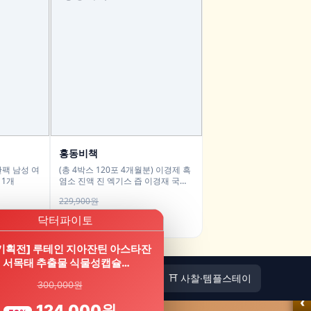
홍동비책
팩 남성 여
(총 4박스 120포 4개월분) 이경제 흑
 1개
염소 진액 진 엑기스 즙 이경재 국내
산 리뉴얼 70ml 30포, 4개
229,900원
179,900원
22%
 기획전] 루테인 지아잔틴 아스타잔
 서목태 추출물 식물성캡슐…
🏠
⛩️ 사찰·템플스테이
300,000원
‹
124,000원