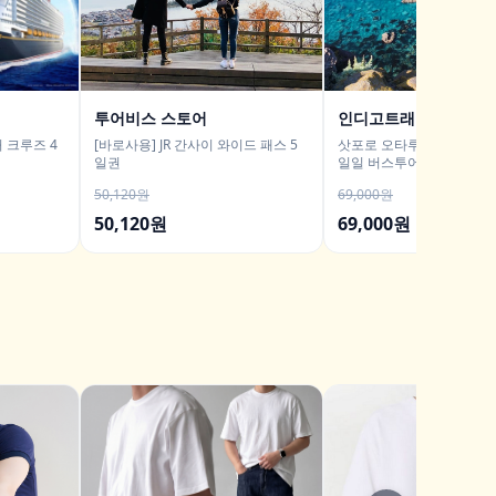
투어비스 스토어
인디고트래블
 크루즈 4
[바로사용] JR 간사이 와이드 패스 5
삿포로 오타루 샤코탄 시마
일권
일일 버스투어/ DSLR 촬영
50,120원
69,000원
50,120원
69,000원