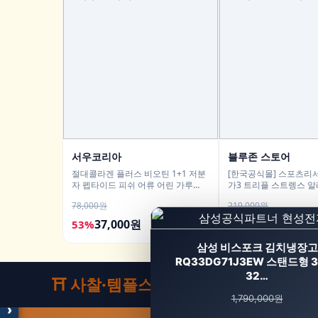
서우코리아
블루존 스토어
절대콜라겐 플러스 비오틴 1+1 저분
[한국공식몰] 스포츠리서
자 펩타이드 피쉬 어류 어린 가루
가3 트리플 스트렝스 
120g
태 180정, 2개
78,000원
219,000원
37,000원
129,700원
53%
41%
모두의백화점
삼성 비스포크 김치냉장고
명품 · 패션 · 생활 총집합
보기
RQ33DG71J3EW 스탠드형 
32…
⛩️ 사찰·템플스테이
1,790,000원
›