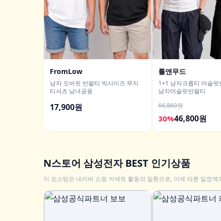
FromLow
톨앤무드
남자 오버핏 반팔티 빅사이즈 무지
1+1 남자크롭티 머슬
티셔츠 남녀공용
남자머슬핏반팔티
66,860원
17,900원
46,800원
30%
N스토어 삼성전자 BEST 인기상품
이 포스팅은 네이버 쇼핑 커넥트 활동의 일환으로, 이에 따른 일정액