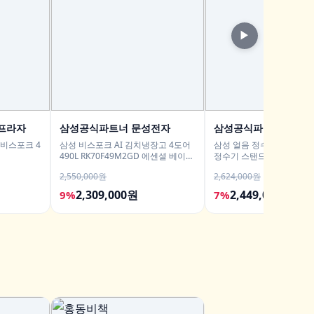
▶
프라자
삼성공식파트너 문성전자
삼성공식파트너 현성
 비스포크 4
삼성 비스포크 AI 김치냉장고 4도어
삼성 얼음 정수기 비스포크 
490L RK70F49M2GD 에센셜 베이지
정수기 스탠드 예쁜 일시불
유산균아삭 숙성모드
직수 냉온 정수
2,550,000원
2,624,000원
2,309,000원
2,449,000원
9%
7%