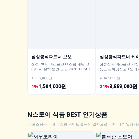
삼성공식파트너 보보
삼성공식파트너 케
삼성 2026 비스포크AI 스팀 새틴 그
삼성전자 비스포크 키친
레이지 설치 보안 안심 VR70F00AGG
동고 김치냉장고 1도어
픈도어 AI정온
1,516,000원
4,947,000원
1,504,000원
3,889,000원
1%
21%
N스토어 식품 BEST 인기상품
이 포스팅은 네이버 쇼핑 커넥트 활동의 일환으로, 이에 따른 일정액