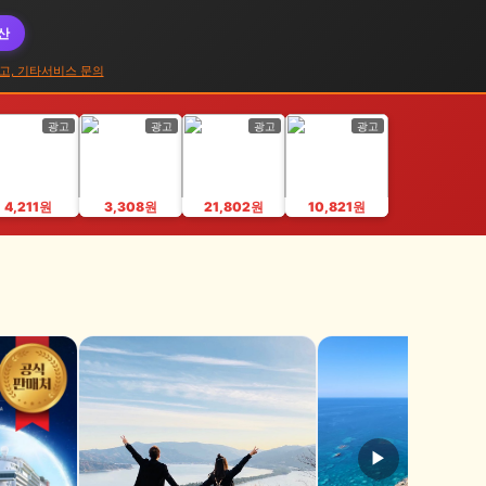
대산
고, 기타서비스 문의
광고
광고
광고
광고
4,211원
3,308원
21,802원
10,821원
▶