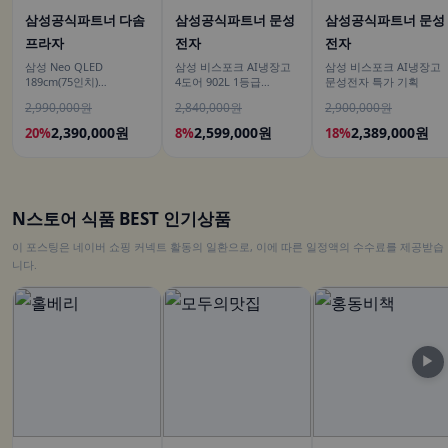
삼성공식파트너 다솜
삼성공식파트너 문성
삼성공식파트너 문성
프라자
전자
전자
삼성 Neo QLED
삼성 비스포크 AI냉장고
삼성 비스포크 AI냉장고
189cm(75인치)
4도어 902L 1등급
문성전자 특가 기획
KQ75QNH70AFXKR AI
RM70F90M1DD 에센셜
2,990,000원
2,840,000원
2,900,000원
TV
다크 메탈 푸드쇼케이스
2,390,000원
2,599,000원
2,389,000원
20%
8%
18%
N스토어 식품 BEST 인기상품
이 포스팅은 네이버 쇼핑 커넥트 활동의 일환으로, 이에 따른 일정액의 수수료를 제공받습
니다.
▶