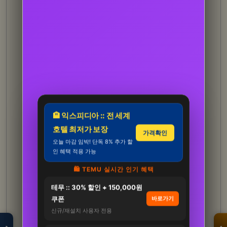
🏨 익스피디아 :: 전 세계
호텔 최저가 보장
가격확인
오늘 마감 임박! 단독 8% 추가 할
인 혜택 적용 가능
🛍️ TEMU 실시간 인기 혜택
테무 :: 30% 할인 + 150,000원
모두의백화점
명품 · 패션 · 생활
쿠폰
바로가기
총집합 보기
신규/재설치 사용자 전용