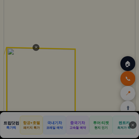
✕
🏠
📞
📍
⬆️
🏠
✈️
🛒
🎁
🛡️
트립닷컴
항공+호텔
국내기차
중국기차
투어·티켓
렌트카
✕
특가픽
패키지 특가
코레일 예약
고속철 예약
현지 인기
최저가 픽
홈
트립
테무
아마존
여행
닷컴
쿠폰
할인
보험