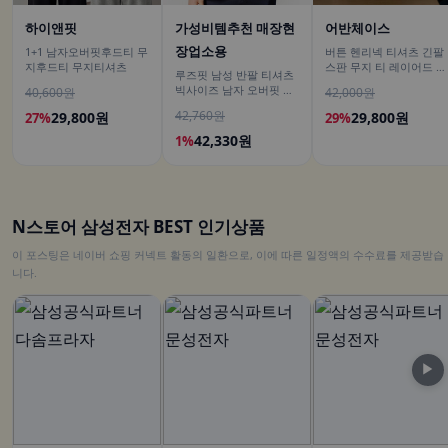
하이앤핏
가성비템추천 매장현
어반체이스
장업소용
1+1 남자오버핏후드티 무
버튼 헨리넥 티셔츠 긴팔
지후드티 무지티셔츠
스판 무지 티 레이어드 이
루즈핏 남성 반팔 티셔츠
너 남녀공용 봄신상 남친
빅사이즈 남자 오버핏 티
40,600원
42,000원
룩
셔츠 무지티셔츠 여름
42,760원
29,800원
29,800원
27%
29%
42,330원
1%
N스토어 삼성전자 BEST 인기상품
이 포스팅은 네이버 쇼핑 커넥트 활동의 일환으로, 이에 따른 일정액의 수수료를 제공받습
니다.
▶