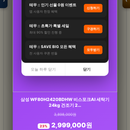
›
‹
테무 :: 인기 선물 0원 이벤트
신청하기
앱 사용자 한정 혜택
입점 · 제휴 문의
테무 :: 초특가 특별 세일
구경하기
최대 90% 할인 진행 중
테무 :: SAVE BIG 모든 혜택
모두받기
전 사용자 쿠폰 번들
오늘 하루 닫기
닫기
[감사쿠폰 증정] 파이토블락 코엔 삼백초 삼백초
삼성 WF80H2420BDHW 비스포크AI 세탁기
추출물 LHF618 미…
24kg 건조기 2…
3,898,000원
376,000원
2,999,000원
236,000원
23%
37%