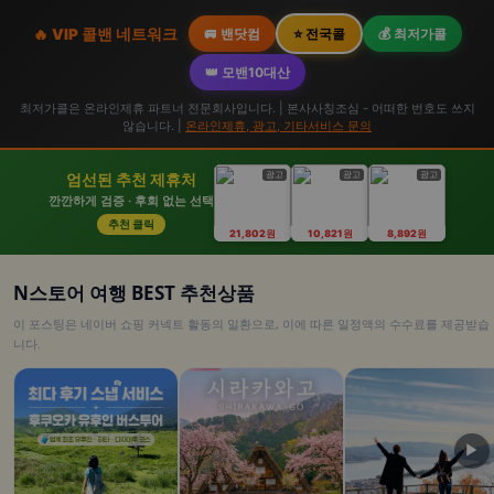
🔥 VIP 콜밴 네트워크
🚐 밴닷컴
⭐ 전국콜
💰 최저가콜
👑 모밴10대산
최저가콜은 온라인제휴 파트너 전문회사입니다. | 본사사칭조심 - 어떠한 번호도 쓰지
않습니다. |
온라인제휴, 광고, 기타서비스 문의
광고
광고
광고
엄선된 추천 제휴처
깐깐하게 검증 · 후회 없는 선택
추천 클릭
21,802원
10,821원
8,892원
N스토어 여행 BEST 추천상품
이 포스팅은 네이버 쇼핑 커넥트 활동의 일환으로, 이에 따른 일정액의 수수료를 제공받습
니다.
▶