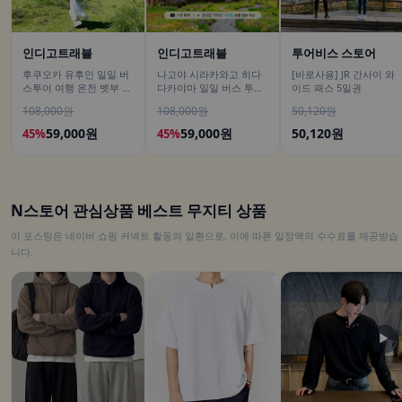
인디고트래블
인디고트래블
투어비스 스토어
후쿠오카 유후인 일일 버
나고야 시라카와고 히다
[바로사용] JR 간사이 와
스투어 여행 온천 벳부 유
다카야마 일일 버스 투어
이드 패스 5일권
후다케 히타 다자이후
[DSLR 사진촬영 서비스]
108,000원
108,000원
50,120원
59,000원
59,000원
50,120원
45%
45%
N스토어 관심상품 베스트 무지티 상품
이 포스팅은 네이버 쇼핑 커넥트 활동의 일환으로, 이에 따른 일정액의 수수료를 제공받습
니다.
▶