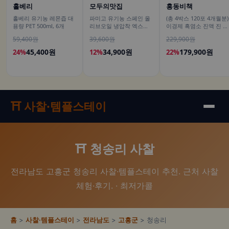
홀베리
모두의맛집
홍동비책
홀베리 유기농 레몬즙 대
파미고 유기농 스페인 올
(총 4박스 120포 4개월분)
용량 PET 500ml, 6개
리브오일 냉압착 엑스트
이경제 흑염소 진액 진 엑
라 버진 피쿠알 올리브유
기스 즙 이경재 국내산 리
59,400원
39,600원
229,900원
500ml, 2개
뉴얼 70ml 30포, 4개
45,400원
34,900원
179,900원
24%
12%
22%
⛩️ 사찰·템플스테이
⛩️ 청송리 사찰
전라남도 고흥군 청송리 사찰·템플스테이 추천. 근처 사찰
체험·후기. · 최저가콜
홈
>
사찰·템플스테이
>
전라남도
>
고흥군
> 청송리