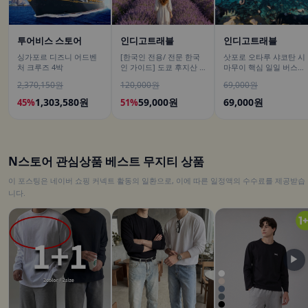
투어비스 스토어
인디고트래블
인디고트래블
싱가포르 디즈니 어드벤
[한국인 전용/ 전문 한국
삿포로 오타루 샤코탄 시
처 크루즈 4박
인 가이드] 도쿄 후지산 1
마무이 핵심 일일 버스투
일 버스투어 센겐공원 히
어/ DSLR 촬영
2,370,150원
120,000원
69,000원
카와시계점/DSLR 사진촬
영
1,303,580원
59,000원
69,000원
45%
51%
N스토어 관심상품 베스트 무지티 상품
이 포스팅은 네이버 쇼핑 커넥트 활동의 일환으로, 이에 따른 일정액의 수수료를 제공받습
니다.
▶