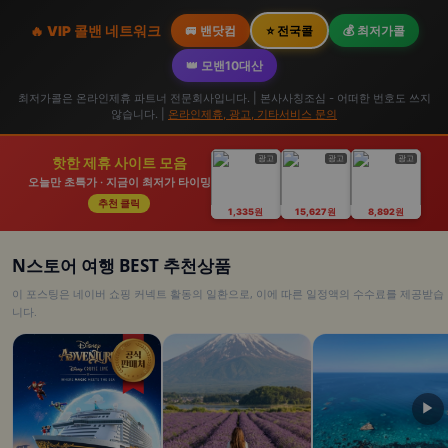
🔥 VIP 콜밴 네트워크
🚐 밴닷컴
⭐ 전국콜
💰 최저가콜
👑 모밴10대산
최저가콜은 온라인제휴 파트너 전문회사입니다. | 본사사칭조심 - 어떠한 번호도 쓰지
않습니다. |
온라인제휴, 광고, 기타서비스 문의
광고
광고
광고
핫한 제휴 사이트 모음
오늘만 초특가 · 지금이 최저가 타이밍
추천 클릭
1,335원
15,627원
8,892원
N스토어 여행 BEST 추천상품
이 포스팅은 네이버 쇼핑 커넥트 활동의 일환으로, 이에 따른 일정액의 수수료를 제공받습
니다.
▶