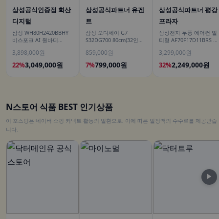
삼성공식인증점 회산
삼성공식파트너 유겐
삼성공식파트너 평강
디지털
트
프라자
삼성 WH80H2420BBHY
삼성 오디세이 G7
삼성전자 무풍 에어컨 멀
비스포크 AI 원바디
S32DG700 80cm(32인치)
티형 AF70F17D11BRS 일
24kg+20kg 세제자동투
4K IPS
반배관 전국, 기본설치비
3,898,000원
859,000원
3,299,000원
입 1등급
무료
3,049,000원
799,000원
2,249,000원
22%
7%
32%
N스토어 식품 BEST 인기상품
이 포스팅은 네이버 쇼핑 커넥트 활동의 일환으로, 이에 따른 일정액의 수수료를 제공받습
니다.
▶