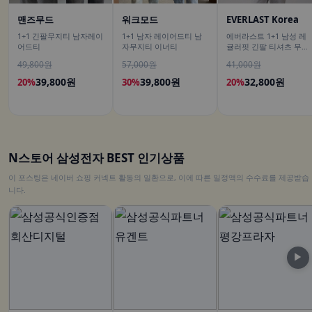
맨즈무드
워크모드
EVERLAST Korea
1+1 긴팔무지티 남자레이
1+1 남자 레이어드티 남
에버라스트 1+1 남성 레
어드티
자무지티 이너티
귤러핏 긴팔 티셔츠 무지
티
49,800원
57,000원
41,000원
39,800원
39,800원
32,800원
20%
30%
20%
N스토어 삼성전자 BEST 인기상품
이 포스팅은 네이버 쇼핑 커넥트 활동의 일환으로, 이에 따른 일정액의 수수료를 제공받습
니다.
▶