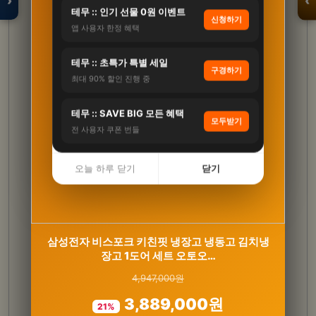
›
‹
테무 :: 인기 선물 0원 이벤트
신청하기
앱 사용자 한정 혜택
입점 · 제휴 문의
테무 :: 초특가 특별 세일
구경하기
최대 90% 할인 진행 중
테무 :: SAVE BIG 모든 혜택
모두받기
전 사용자 쿠폰 번들
오늘 하루 닫기
닫기
[슈퍼적립/6개월분] 비타민마을 소연골 콘드로이
삼성전자 비스포크 키친핏 냉장고 냉동고 김치냉
장고 1도어 세트 오토오…
친 MBP 1200 맥…
4,947,000원
120,000원
3,889,000원
36,900원
21%
69%