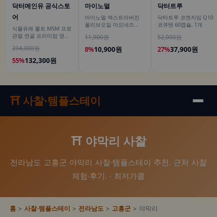
닥터메인유 공식스토
마이노멀
닥터트루
어
마이노멀 엑스트라버진
닥터트루 코엔자임 Q10
올리브오일 마요네즈
코큐텐 60캡슐, 1개
식물유래 몰트 MSM 프로
260g, 1개
관절 연골 프리미엄 영양
11,900원
52,000원
제 식이유황 엠에스엠 60
294,000원
10,900원
37,900원
8%
27%
정, 6개
132,300원
55%
⛩️ 사찰·템플스테이
⛩️ 야막리 사찰
전라남도 고흥군 야막리 사찰·템플스테이 추천. 근처 사찰
체험·후기. · 최저가콜
홈
>
사찰·템플스테이
>
전라남도
>
고흥군
> 야막리