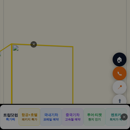
✕
🏠
📞
📍
⬆️
🏠
✈️
🛒
🎁
🛡️
트립닷컴
항공+호텔
국내기차
중국기차
투어·티켓
렌트카
✕
특가픽
패키지 특가
코레일 예약
고속철 예약
현지 인기
최저가 픽
홈
트립
테무
아마존
여행
닷컴
쿠폰
할인
보험