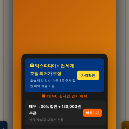
🏨 익스피디아 :: 전 세계
호텔 최저가 보장
가격확인
오늘 마감 임박! 단독 8% 추가 할
인 혜택 적용 가능
🛍️ TEMU 실시간 인기 혜택
테무 :: 30% 할인 + 150,000원
모두의백화점
명품 · 패션 · 생활
쿠폰
바로가기
총집합 보기
신규/재설치 사용자 전용