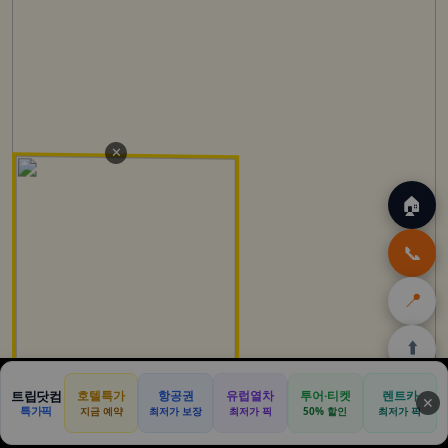
✕
🏠
📞
📍
⬆️
🏠
✈️
🛒
🎁
🛡️
트립닷컴
호텔특가
항공권
유럽열차
투어·티켓
렌트카
✕
특가픽
지금 예약
최저가 보장
최저가 픽
50% 할인
최저가 픽
홈
트립
테무
아마존
여행
닷컴
쿠폰
할인
보험