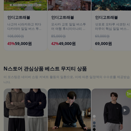
인디고트래블
인디고트래블
인디고트래블
나고야 시라카와고 히다
오사카 교토 일일 버스투
삿포로 오타루 샤코탄 시
다카야마 일일 버스 투어
어 여행 후시미이나리 아
마무이 핵심 일일 버스투
[DSLR 사진촬영 서비스]
라시야마 은각사 청수사
어/ DSLR 촬영
108,000원
85,000원
69,000원
철학의길
59,000원
49,000원
69,000원
45%
42%
N스토어 관심상품 베스트 무지티 상품
이 포스팅은 네이버 쇼핑 커넥트 활동의 일환으로, 이에 따른 일정액의 수수료를 제공받습
니다.
▶