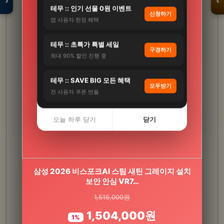
›
‹
테무 :: 인기 선물 0원 이벤트
신청하기
앱 사용자 한정 혜택
입점 · 제휴 문의
테무 :: 초특가 특별 세일
구경하기
최대 90% 할인 진행 중
테무 :: SAVE BIG 모든 혜택
모두받기
전 사용자 쿠폰 번들
오늘 하루 닫기
닫기
삼성 2026 비스포크AI 스팀 새틴 그레이지 설치
세레비 멜라딥스 식물성 멜라토닌 감태추출물 L
트립토판 몽모랑시 타트…
보안 안심 VR7…
1,516,000원
29,000원
1,504,000원
21,800원
1%
25%