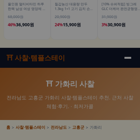
올인원 멀티비타민 하루
칠갑농산 대용량 만두
[10% 슈퍼적립] 빙그레
한팩 남성 여성 영양제 오
1.3kg 1+1 고기 김치 손만
GLC 더케어 완전균형영
피스팩 22포, 1개
두 군만두
양식 고소한맛, 200ml, 1
68,000원
20,900원
31,900원
개
36,900원
15,900원
30,900원
46%
24%
3%
⛩️ 사찰·템플스테이
⛩️ 가화리 사찰
전라남도 고흥군 가화리 사찰·템플스테이 추천. 근처 사찰
체험·후기. · 최저가콜
홈
>
사찰·템플스테이
>
전라남도
>
고흥군
> 가화리