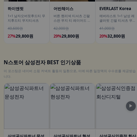
하이앤핏
어반체이스
EVERLAST Korea
1+1 남자오버핏후드티 무
버튼 헨리넥 티셔츠 긴팔
에버라스트 1+1 남성 레
지후드티 무지티셔츠
스판 무지 티 레이어드 이
귤러핏 긴팔 티셔츠 무지
너 남녀공용 봄신상 남친
티
40,600원
42,000원
41,000원
룩
29,800원
29,800원
32,800원
27%
29%
20%
N스토어 삼성전자 BEST 인기상품
이 포스팅은 네이버 쇼핑 커넥트 활동의 일환으로, 이에 따른 일정액의 수수료를 제공받습
니다.
▶
삼성공식파트너 문성
삼성공식파트너 현성
삼성공식인증점 회산