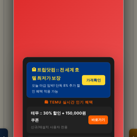
🏨 트립닷컴 :: 전 세계 호
텔 최저가 보장
가격확인
오늘 마감 임박! 단독 8% 추가 할
인 혜택 적용 가능
🛍️ TEMU 실시간 인기 혜택
테무 :: 30% 할인 + 150,000원
모두의백화점
명품 · 패션 · 생활
쿠폰
바로가기
총집합 보기
신규/재설치 사용자 전용