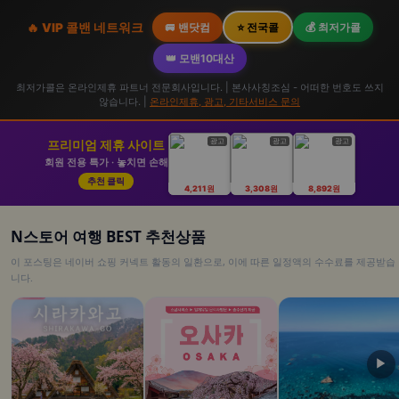
🔥 VIP 콜밴 네트워크
🚐 밴닷컴
⭐ 전국콜
💰 최저가콜
👑 모밴10대산
최저가콜은 온라인제휴 파트너 전문회사입니다. | 본사사칭조심 - 어떠한 번호도 쓰지
않습니다. |
온라인제휴, 광고, 기타서비스 문의
광고
광고
광고
프리미엄 제휴 사이트
회원 전용 특가 · 놓치면 손해
추천 클릭
4,211원
3,308원
8,892원
N스토어 여행 BEST 추천상품
이 포스팅은 네이버 쇼핑 커넥트 활동의 일환으로, 이에 따른 일정액의 수수료를 제공받습
니다.
▶