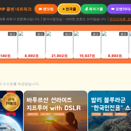
 VIP 콜밴 네트워크
🚐 밴닷컴
⭐ 전국콜
💰 최저가콜
👑 모밴10
휴 파트너 전문회사입니다. | 본사사칭조심 - 어떠한 번호도 쓰지않습니다. |
온라인제휴, 광
광고
광고
광고
광고
광고
,140원
8,892원
21,802원
15,627원
8,892원
의 수수료를 제공받습니다.