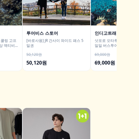
투어비스 스토어
인디고트래블
노쿨링 고프
[바로사용] JR 간사이 와이드 패스 5
삿포로 오타루 샤코탄 시마
상 액티비
일권
일일 버스투어/ DSLR 촬영
50,120원
69,000원
50,120원
69,000원