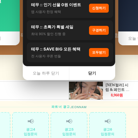
테무 :: 인기 선물 0원 이벤트
신청하기
앱 사용자 한정 혜택
⛩️ 득량리 사찰
테무 :: 초특가 특별 세일
구경하기
최대 90% 할인 진행 중
 고흥군 득량리 사찰·템플스테이 추천. 근처 사찰 체험·후기. ·
기
오늘 
테무 :: SAVE BIG 모든 혜택
모두받기
전 사용자 쿠폰 번들
오늘 하루 닫기
닫기
파트너 광고
JEONNAM
📢
📢
📢
광고4
광고5
광고6
입점문의
입점문의
입점문의