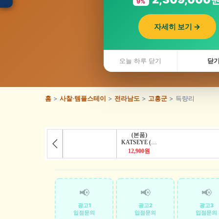
9%
자세히 보기 →
입점 · 제휴 문의
전라남도
오늘 하루 닫기
닫
홈
>
사찰·템플스테이
>
전라남도
>
고흥군
> 득량리
📢
📢
📢
광고1
광고2
광고3
입점문의
입점문의
입점문의