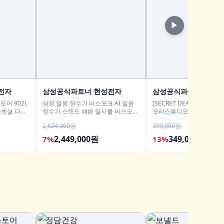
▶
전자
삼성공식파트너 현성전자
삼성공식파트너 씨앤
도어 902L
삼성 얼음 정수기 비스포크 AI 얼음
[SECRET DEAL] 삼성전
 에센셜 다크
정수기 스탠드 예쁜 일시불 비스코프
오라스튜디오5 블루투스스
직수 냉온 정수
니처 프리미엄 조명
2,624,000원
399,000원
2,449,000원
349,000원
7%
13%