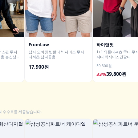
FromLow
하이앤핏
 스판 무지
남자 오버핏 반팔티 빅사이즈 무지
1+1 와플티셔츠 쭉티 무
공용 봄신상
티셔츠 남녀공용
지티 빅사이즈긴팔티
59,800원
17,900원
39,800원
33%
의 수수료를 제공받습니다.