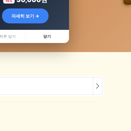
15%
자세히 보기 →
 최저가콜
하루 닫기
닫기