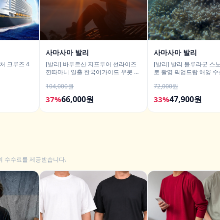
사마사마 발리
사마사마 발리
처 크루즈 4
[발리] 바투르산 지프투어 선라이즈
[발리] 발리 블루라군 스
낀따마니 일출 한국어가이드 우붓 짱
로 촬영 픽업드랍 해양 수
구 택시투어
티 체험 산호 열대어
104,000원
72,000원
66,000원
47,900원
37%
33%
의 수수료를 제공받습니다.