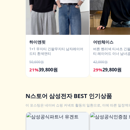
하이앤핏
어반체이스
1+1 무지티 긴팔무지티 남자레이어
버튼 헨리넥 티셔츠 긴팔
드티 흰색면티
티 레이어드 이너 남녀
남친룩
50,600원
42,000원
39,800원
29,800원
21%
29%
N스토어 삼성전자 BEST 인기상품
이 포스팅은 네이버 쇼핑 커넥트 활동의 일환으로, 이에 따른 일정액