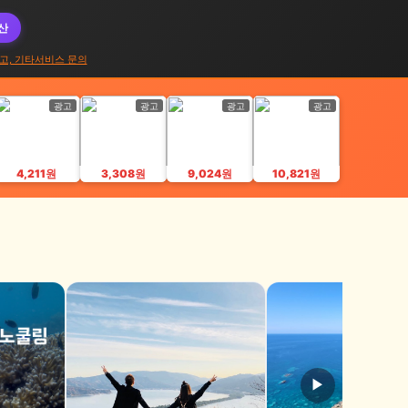
대산
고, 기타서비스 문의
광고
광고
광고
광고
4,211원
3,308원
9,024원
10,821원
▶