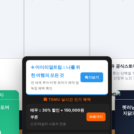
빙그레 본사직영몰
닥터메인유 공식스토
✈️ 마이리얼트립 :: 나를 위
[10% 슈퍼적립] 빙그레 더단백 40g
닥터메인유 류신 단백질 1
한 여행의 모든 것
특가보기
고함량 드링크 더블초코 350ml 6개
렛 분리유청 산양유 노인 
입 고단백 단백질음료
정, 2개
전 세계 투어·티켓 최저가 예약 및
24,900원
138,000원
독점 혜택 확인
21,900원
84,900원
12%
38%
🛍️ TEMU 실시간 인기 혜택
4도어
펫러닝
테무 :: 30% 할인 + 150,000원
지닭
쿠폰
바로가기
신규/재설치 사용자 전용
원