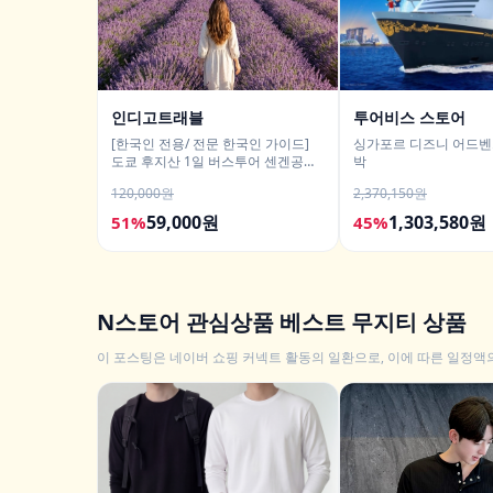
인디고트래블
투어비스 스토어
[한국인 전용/ 전문 한국인 가이드]
싱가포르 디즈니 어드벤
도쿄 후지산 1일 버스투어 센겐공원
박
히카와시계점/DSLR 사진촬영
120,000원
2,370,150원
59,000원
1,303,580원
51%
45%
N스토어 관심상품 베스트 무지티 상품
이 포스팅은 네이버 쇼핑 커넥트 활동의 일환으로, 이에 따른 일정액