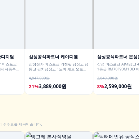
산디지털
삼성공식파트너 케이디엘
삼성공식파트너 문성
HY 비스포크
삼성전자 비스포크 키친핏 냉장고 냉
삼성 비스포크 AI냉장고 4
g 세제자동투입
동고 김치냉장고 1도어 세트 오토오
1등급 RM70F90M1DD
픈도어 AI정온
메탈 푸드쇼케이스
4,947,000원
2,840,000원
3,889,000원
2,599,000원
21%
8%
의 수수료를 제공받습니다.