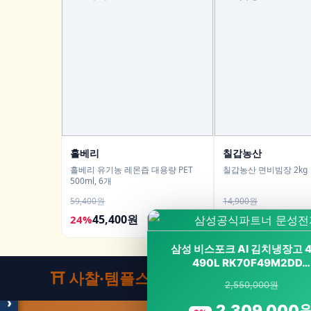
홀베리
칠갑농산
홀베리 유기농 레몬즙 대용량 PET
칠갑농산 면비빔장 2kg
500ml, 6개
59,400원
14,900원
45,400원
10,900원
24%
27%
모두의백화점
명품 · 패션 · 생활 총집합
삼성 비스포크 AI 김치냉장고 
보기
490L RK70F49M2DD…
⛩️ 사찰·템플스테이
2,550,000원
›
2,309,000