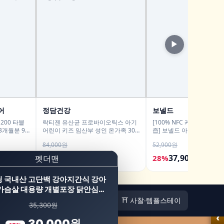
▶
어
정담건강
보넬드
200 타블
락티젠 유산균 프로바이오틱스 아기
[100% NFC 케일 브로콜리
3개월분 90
어린이 키즈 임산부 성인 온가족 30
즙] 보넬드 아이엠 그린 베지
포, 2개
3개
84,000원
52,900원
58,800원
37,900원
30%
28%
 국내산 고단백 강아지간식 강아
가슴살 대용량 개별포장 닭안심…
🏠
⛩️ 사찰·템플스테이
35,300원
‹
30,000원