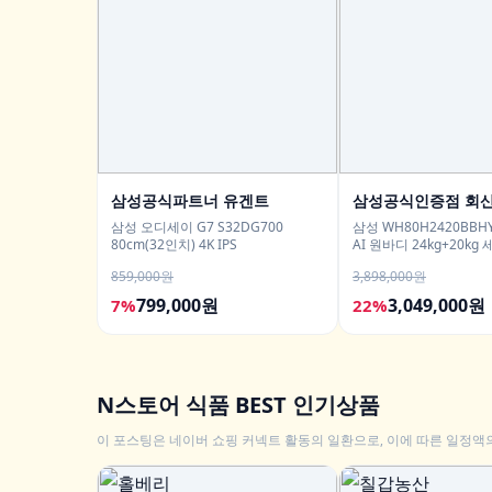
삼성공식파트너 유겐트
삼성공식인증점 회
삼성 오디세이 G7 S32DG700
삼성 WH80H2420BB
80cm(32인치) 4K IPS
AI 원바디 24kg+20k
1등급
859,000원
3,898,000원
799,000원
3,049,000원
7%
22%
N스토어 식품 BEST 인기상품
이 포스팅은 네이버 쇼핑 커넥트 활동의 일환으로, 이에 따른 일정액