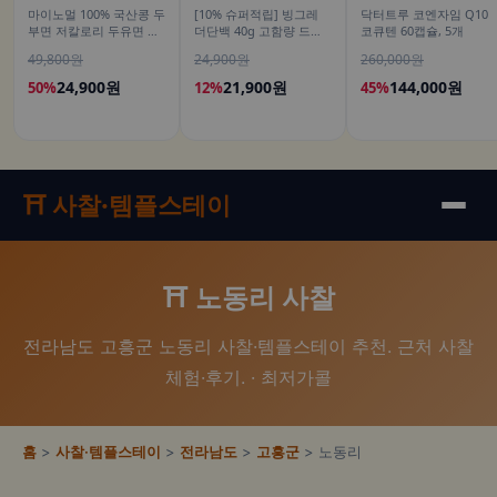
마이노멀 100% 국산콩 두
[10% 슈퍼적립] 빙그레
닥터트루 코엔자임 Q10
부면 저칼로리 두유면 식
더단백 40g 고함량 드링
코큐텐 60캡슐, 5개
단 단백 글루텐프리 180g
크 더블초코 350ml 6개입
49,800원
24,900원
260,000원
10개입
고단백 단백질음료
24,900원
21,900원
144,000원
50%
12%
45%
⛩️ 사찰·템플스테이
⛩️ 노동리 사찰
전라남도 고흥군 노동리 사찰·템플스테이 추천. 근처 사찰
체험·후기. · 최저가콜
홈
>
사찰·템플스테이
>
전라남도
>
고흥군
> 노동리