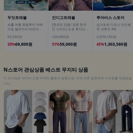
두잇트래블
인디고트래블
투어비스 스토어
보홀 여행 호핑투어 어메
[한국인 전용/ 전문 한국
싱가포르 디즈니 어드벤
이징 발리카삭 버진아일
인 가이드] 도쿄 후지산 1
처 크루즈 4박
랜드 돌고래 거북이 픽드
일 버스투어 센겐공원 히
87,250원
120,000원
2,370,150원
랍 포함
카와시계점/DSLR 사진촬
영
69,800원
59,000원
1,303,580원
20%
51%
45%
N스토어 관심상품 베스트 무지티 상품
이 포스팅은 네이버 쇼핑 커넥트 활동의 일환으로, 이에 따른 일정액의 수수료를 제공받습
니다.
▶