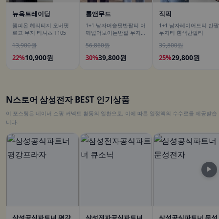
뉴욕트레이딩
톨앤무드
직픽
챔피온 헤리티지 오버핏
1+1 남자머슬핏반팔티 어
1+1 남자레이어드티 반팔
로고 무지 티셔츠 T105
깨넓어보이는반팔 무지티
무지티 흰색반팔티
흰색티셔츠
13,900원
56,860원
39,800원
10,900원
39,800원
29,800원
22%
30%
25%
N스토어 삼성전자 BEST 인기상품
이 포스팅은 네이버 쇼핑 커넥트 활동의 일환으로, 이에 따른 일정액의 수수료를 제공받습
니다.
▶
삼성공식파트너 평강
삼성전자공식파트너
삼성공식파트너 문성