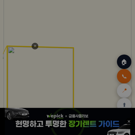
✕
🏠
📞
📍
⬆️
🏠
✈️
🛒
🎁
🛡️
✕
홈
트립
테무
아마존
여행
닷컴
쿠폰
할인
보험