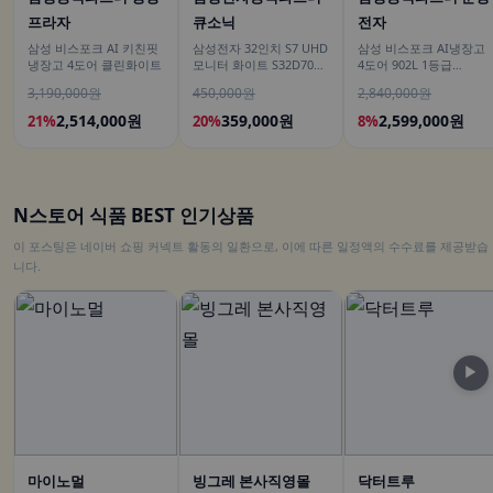
프라자
큐소닉
전자
삼성 비스포크 AI 키친핏
삼성전자 32인치 S7 UHD
삼성 비스포크 AI냉장고
냉장고 4도어 클린화이트
모니터 화이트 S32D701
4도어 902L 1등급
LS32D701EAKXKR
RM70F90M1DD 에센셜
3,190,000원
450,000원
2,840,000원
다크 메탈 푸드쇼케이스
2,514,000원
359,000원
2,599,000원
21%
20%
8%
N스토어 식품 BEST 인기상품
이 포스팅은 네이버 쇼핑 커넥트 활동의 일환으로, 이에 따른 일정액의 수수료를 제공받습
니다.
▶
마이노멀
빙그레 본사직영몰
닥터트루