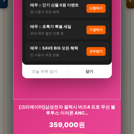
›
‹
테무 :: 인기 선물 0원 이벤트
신청하기
앱 사용자 한정 혜택
입점 · 제휴 문의
테무 :: 초특가 특별 세일
구경하기
최대 90% 할인 진행 중
테무 :: SAVE BIG 모든 혜택
모두받기
전 사용자 쿠폰 번들
오늘 하루 닫기
닫기
GNM 올리브오일 1000mg 30캡슐 5박스 / 유기
[크리에이터]삼성전자 갤럭시 버즈4 프로 무선 블
농 엑스트라버진…
루투스 이어폰 ANC…
65,000원
359,000원
25,900원
60%