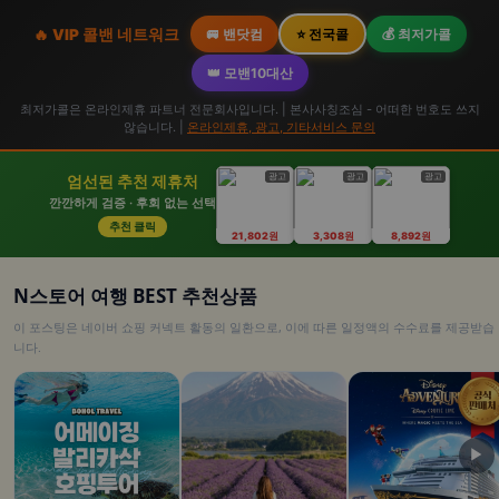
🔥 VIP 콜밴 네트워크
🚐 밴닷컴
⭐ 전국콜
💰 최저가콜
👑 모밴10대산
최저가콜은 온라인제휴 파트너 전문회사입니다. | 본사사칭조심 - 어떠한 번호도 쓰지
않습니다. |
온라인제휴, 광고, 기타서비스 문의
광고
광고
광고
엄선된 추천 제휴처
깐깐하게 검증 · 후회 없는 선택
추천 클릭
21,802원
3,308원
8,892원
N스토어 여행 BEST 추천상품
이 포스팅은 네이버 쇼핑 커넥트 활동의 일환으로, 이에 따른 일정액의 수수료를 제공받습
니다.
▶