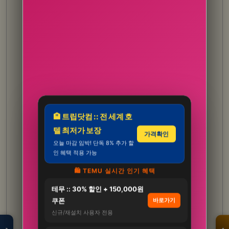
🏨 트립닷컴 :: 전 세계 호
텔 최저가 보장
가격확인
오늘 마감 임박! 단독 8% 추가 할
인 혜택 적용 가능
🛍️ TEMU 실시간 인기 혜택
테무 :: 30% 할인 + 150,000원
모두의백화점
명품 · 패션 · 생활
쿠폰
바로가기
총집합 보기
신규/재설치 사용자 전용