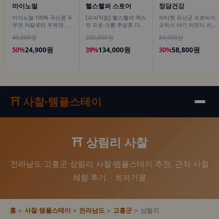
마이노멀
헬스헬퍼 스토어
정담건강
마이노멀 100% 국산콩 두
[슈퍼적립] 헬스헬퍼 맥스
락티젠 유산균 프로바이
부면 저칼로리 두유면 식
컷 프로 크롬 추성훈 다이
오틱스 아기 어린이 키즈
단 단백 글루텐프리 180g
어트 혈당 체지방 컷팅제
임산부 성인 온가족 30포,
49,800원
220,000원
84,000원
10개입
120캡슐, 4개
2개
24,900원
134,000원
58,800원
50%
39%
30%
⛩️ 사찰·템플스테이
⛩️ 상림리 사찰
전라남도 고흥군 상림리 사찰·템플스테이 추천. 근처 사찰
체험·후기. · 최저가콜
홈
>
사찰·템플스테이
>
전라남도
>
고흥군
> 상림리