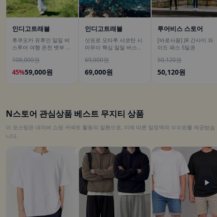
인디고트래블
인디고트래블
투어비스 스토어
후쿠오카 유후인 일일 버
삿포로 오타루 샤코탄 시
[바로사용] JR 간사이 와
스투어 여행 온천 벳부 유
마무이 핵심 일일 버스투
이드 패스 5일권
후다케 히타 다자이후
어/ DSLR 촬영
108,000원
69,000원
50,120원
59,000원
69,000원
50,120원
45%
N스토어 관심상품 베스트 무지티 상품
이 포스팅은 네이버 쇼핑 커넥트 활동의 일환으로, 이에 따른 일정액의 수수료를 제공받습
니다.
▶