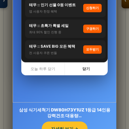
›
‹
테무 :: 인기 선물 0원 이벤트
신청하기
앱 사용자 한정 혜택
입점 · 제휴 문의
테무 :: 초특가 특별 세일
구경하기
최대 90% 할인 진행 중
테무 :: SAVE BIG 모든 혜택
모두받기
전 사용자 쿠폰 번들
오늘 하루 닫기
닫기
[썸머 기획전] 닥터파이토 식물성 초임계 알티지
오메가3 85%순도…
삼성 식기세척기 DW80H73Y1UZ 1등급 14인용
320,000원
강력건조 대용량…
145,000원
55%
자세히 보기 →