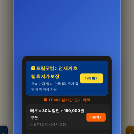
🏨 트립닷컴 :: 전 세계 호
텔 최저가 보장
가격확인
오늘 마감 임박! 단독 8% 추가 할
인 혜택 적용 가능
🛍️ TEMU 실시간 인기 혜택
테무 :: 30% 할인 + 150,000원
모두의백화점
명품 · 패션 · 생활
쿠폰
바로가기
총집합 보기
신규/재설치 사용자 전용