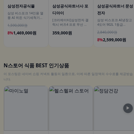
삼성전자공식몰
삼성공식파트너사 포
삼성공식파트너 문성
디아이
전자
삼성 비스포크 14인용 열
풍 AI 히든 식기세척기
[크리에이터]삼성전자 갤
삼성 비스포크 AI냉장고
DW80F75L1U01
럭시 버즈4 프로 무선 블
4도어 902L 1등급
1,590,000원
루투스 이어폰 ANC SM-
RM70F90M1DD 에센셜
2,840,000원
1,469,000원
359,000원
8%
R640N
다크 메탈 푸드쇼케이스
2,599,000원
8%
N스토어 식품 BEST 인기상품
이 포스팅은 네이버 쇼핑 커넥트 활동의 일환으로, 이에 따른 일정액의 수수료를 제공받습
니다.
▶