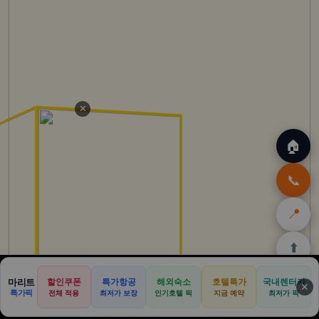
✕
🏠
📞
📍
⬆️
🏠
✈️
🛒
🎁
🛡️
마리트
할인쿠폰
특가항공
해외숙소
호텔특가
국내렌터카
✕
특가픽
전체 적용
최저가 보장
인기호텔 픽
지금 예약
최저가 픽
홈
트립
테무
아마존
여행
닷컴
쿠폰
할인
보험