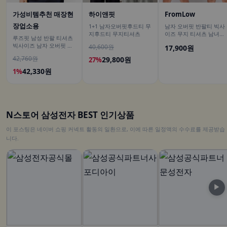
가성비템추천 매장현
하이앤핏
FromLow
장업소용
1+1 남자오버핏후드티 무
남자 오버핏 반팔티 빅사
지후드티 무지티셔츠
이즈 무지 티셔츠 남녀공
루즈핏 남성 반팔 티셔츠
용
빅사이즈 남자 오버핏 티
40,600원
17,900원
셔츠 무지티셔츠 여름
42,760원
29,800원
27%
42,330원
1%
N스토어 삼성전자 BEST 인기상품
이 포스팅은 네이버 쇼핑 커넥트 활동의 일환으로, 이에 따른 일정액의 수수료를 제공받습
니다.
▶