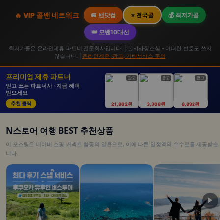
🔥 VIP 콜밴 네트워크
🚐 밴닷컴
⭐ 전국콜
💰 최저가콜
👑 모밴10대산
최저가콜은 온라인제휴 파트너 전문회사입니다. | 본사사칭조심 - 어떠한 번호도 쓰지
않습니다. |
온라인제휴, 광고, 기타서비스 문의
프리미엄 제휴 파트너
광고
광고
광고
믿고 쓰는 파트너사 · 지금 혜택
받으세요
추천 클릭
21,802원
3,308원
8,892원
N스토어 여행 BEST 추천상품
이 포스팅은 네이버 쇼핑 커넥트 활동의 일환으로, 이에 따른 일정액의 수수료를 제공받습
니다.
▶