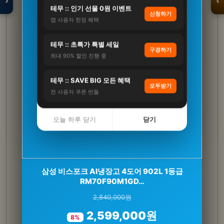
›
‹
테무 :: 인기 선물 0원 이벤트
신청하기
앱 사용자 한정 혜택
입점 · 제휴 문의
테무 :: 초특가 특별 세일
구경하기
최대 90% 할인 진행 중
테무 :: SAVE BIG 모든 혜택
모두받기
전 사용자 쿠폰 번들
오늘 하루 닫기
닫기
CJ 멜라메이트 트리플액션 식물성 멜라토닌 2mg
삼성 비스포크 AI냉장고 4도어 902L 1등급
RM70F90M1GD…
30정, 3개
2,840,000원
65,700원
2,599,000원
28,900원
8%
56%