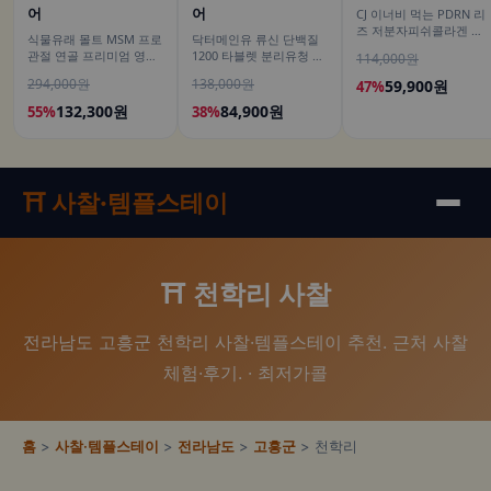
어
어
CJ 이너비 먹는 PDRN 리
즈 저분자피쉬콜라겐 히
식물유래 몰트 MSM 프로
닥터메인유 류신 단백질
알루론산 뮤신 스틱젤리
관절 연골 프리미엄 영양
1200 타블렛 분리유청 산
114,000원
14포, 3개
제 식이유황 엠에스엠 60
양유 노인 3개월분 90정,
294,000원
138,000원
59,900원
47%
정, 6개
2개
132,300원
84,900원
55%
38%
⛩️ 사찰·템플스테이
⛩️ 천학리 사찰
전라남도 고흥군 천학리 사찰·템플스테이 추천. 근처 사찰
체험·후기. · 최저가콜
홈
>
사찰·템플스테이
>
전라남도
>
고흥군
> 천학리