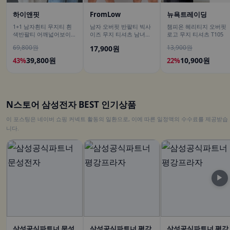
하이앤핏
FromLow
뉴욕트레이딩
1+1 남자흰티 무지티 흰
남자 오버핏 반팔티 빅사
챔피온 헤리티지 오버핏
색반팔티 어깨넓어보이는
이즈 무지 티셔츠 남녀공
로고 무지 티셔츠 T105
반팔
용
69,800원
13,900원
17,900원
39,800원
10,900원
43%
22%
N스토어 삼성전자 BEST 인기상품
이 포스팅은 네이버 쇼핑 커넥트 활동의 일환으로, 이에 따른 일정액의 수수료를 제공받습
니다.
▶
삼성공식파트너 문성
삼성공식파트너 평강
삼성공식파트너 평강