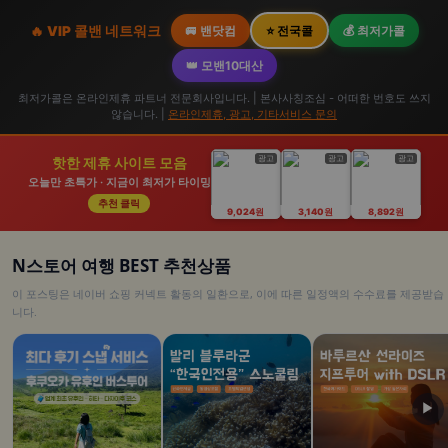
🔥 VIP 콜밴 네트워크
🚐 밴닷컴
⭐ 전국콜
💰 최저가콜
👑 모밴10대산
최저가콜은 온라인제휴 파트너 전문회사입니다. | 본사사칭조심 - 어떠한 번호도 쓰지
않습니다. |
온라인제휴, 광고, 기타서비스 문의
광고
광고
광고
핫한 제휴 사이트 모음
오늘만 초특가 · 지금이 최저가 타이밍
추천 클릭
9,024원
3,140원
8,892원
N스토어 여행 BEST 추천상품
이 포스팅은 네이버 쇼핑 커넥트 활동의 일환으로, 이에 따른 일정액의 수수료를 제공받습
니다.
▶