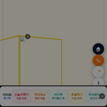
✕
🏠
📞
📍
⬆️
🏠
✈️
🛒
🎁
🛡️
마리트
오늘의특가
국내숙소
마이팩
호텔특가
국내렌터카
✕
특가픽
지금 바로
폭탄 세일
추가할인 팩
지금 예약
최저가 픽
홈
트립
테무
아마존
여행
닷컴
쿠폰
할인
보험