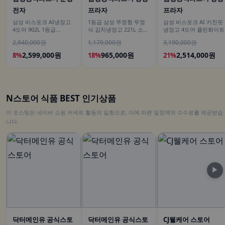
전자
프라자
프라자
삼성 비스포크 AI냉장고
1등급 삼성 뚜껑형 뚜껑
삼성 비스포크 AI 키친핏
4도어 902L 1등급
식 김치냉장고 221L 소형
냉장고 4도어 클린화이트
RM70F90M1ZD 에센셜
술냉장고 2도어 세레네실
2,840,000원
1,179,000원
3,190,000원
화이트 푸드쇼케이스
버 RP22C3111Z1
2,599,000원
965,000원
2,514,000원
8%
18%
21%
N스토어 식품 BEST 인기상품
이 포스팅은 네이버 쇼핑 커넥트 활동의 일환으로, 이에 따른 일정액의 수수료를 제공받습
니다.
▶
닥터메인유 공식스토
닥터메인유 공식스토
CJ웰케어 스토어