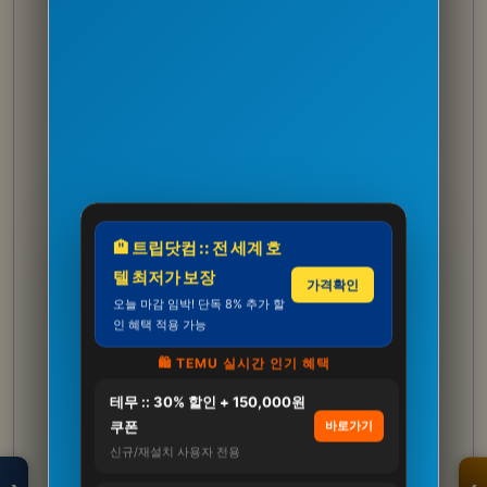
🏨 트립닷컴 :: 전 세계 호
텔 최저가 보장
가격확인
오늘 마감 임박! 단독 8% 추가 할
인 혜택 적용 가능
🛍️ TEMU 실시간 인기 혜택
테무 :: 30% 할인 + 150,000원
모두의백화점
명품 · 패션 · 생활
쿠폰
바로가기
총집합 보기
신규/재설치 사용자 전용