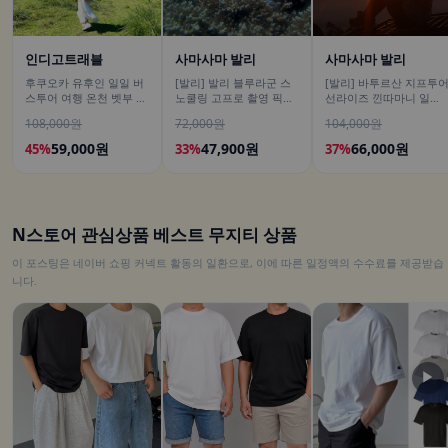
인디고트래블
사마사마 발리
사마사마 발리
후쿠오카 유후인 일일 버
[발리] 발리 블루라군 스
[발리] 바투르산 지프투
스투어 여행 온천 벳부 유
노쿨링 고프로 촬영 픽업
선라이즈 낀따마니 일출
후다케 히타 다자이후
드랍 해양 수상 액티비티
한국어가이드 우붓 짱구
108,000원
72,000원
104,000원
체험 산호 열대어
택시투어
59,000원
47,900원
66,000원
45%
33%
37%
N스토어 관심상품 베스트 무지티 상품
이 포스팅은 네이버 쇼핑 커넥트 활동의 일환으로, 이에 따른 일정액의 수수료를 제공받습
니다.
▶