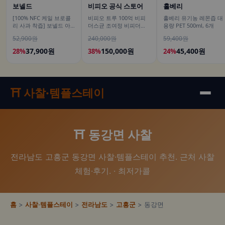
보넬드
비피오 공식 스토어
홀베리
[100% NFC 케일 브로콜
비피오 트루 100억 비피
홀베리 유기농 레몬즙 대
리 사과 착즙] 보넬드 아
더스균 조여정 비피더스
용량 PET 500ml, 6개
이엠 그린 베지터블, 1L, 3
유산균 30캡슐, 6개
52,900원
240,000원
59,400원
개
37,900원
150,000원
45,400원
28%
38%
24%
⛩️ 사찰·템플스테이
⛩️ 동강면 사찰
전라남도 고흥군 동강면 사찰·템플스테이 추천. 근처 사찰
체험·후기. · 최저가콜
홈
>
사찰·템플스테이
>
전라남도
>
고흥군
> 동강면