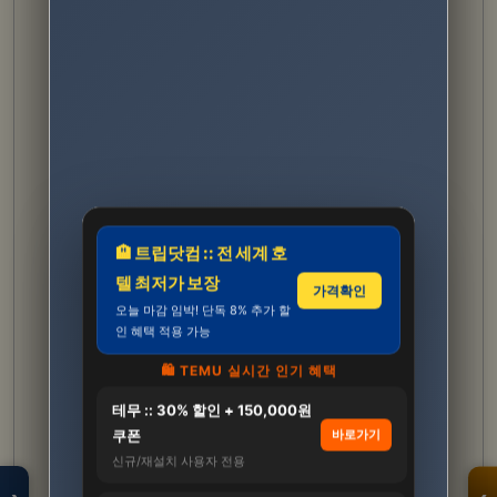
🏨 트립닷컴 :: 전 세계 호
텔 최저가 보장
가격확인
오늘 마감 임박! 단독 8% 추가 할
인 혜택 적용 가능
🛍️ TEMU 실시간 인기 혜택
테무 :: 30% 할인 + 150,000원
모두의백화점
명품 · 패션 · 생활
쿠폰
바로가기
총집합 보기
신규/재설치 사용자 전용