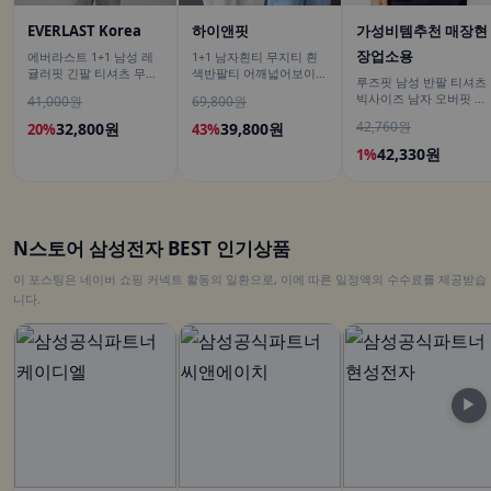
EVERLAST Korea
하이앤핏
가성비템추천 매장현
장업소용
에버라스트 1+1 남성 레
1+1 남자흰티 무지티 흰
귤러핏 긴팔 티셔츠 무지
색반팔티 어깨넓어보이는
루즈핏 남성 반팔 티셔츠
티
반팔
빅사이즈 남자 오버핏 티
41,000원
69,800원
셔츠 무지티셔츠 여름
42,760원
32,800원
39,800원
20%
43%
42,330원
1%
N스토어 삼성전자 BEST 인기상품
이 포스팅은 네이버 쇼핑 커넥트 활동의 일환으로, 이에 따른 일정액의 수수료를 제공받습
니다.
▶