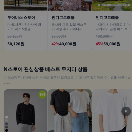
투어비스 스토어
인디고트래블
인디고트래블
[바로사용] JR 간사이 와
오사카 교토 일일 버스투
나고야 시라카와고 히다
이드 패스 5일권
어 여행 후시미이나리 아
다카야마 일일 버스 투어
라시야마 은각사 청수사
[DSLR 사진촬영 서비스]
50,120원
85,000원
108,000원
철학의길
50,120원
49,000원
59,000원
42%
45%
N스토어 관심상품 베스트 무지티 상품
이 포스팅은 네이버 쇼핑 커넥트 활동의 일환으로, 이에 따른 일정액의 수수료를 제공받습
니다.
▶