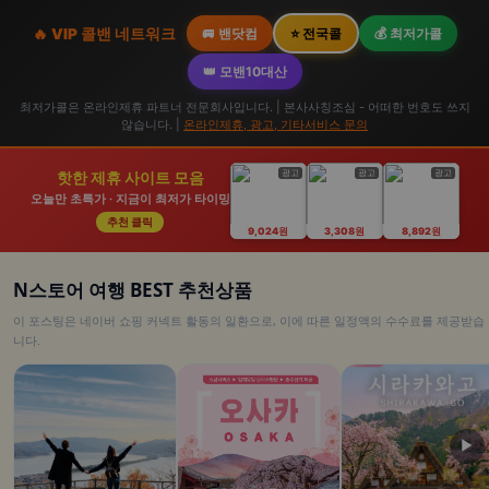
🔥 VIP 콜밴 네트워크
🚐 밴닷컴
⭐ 전국콜
💰 최저가콜
👑 모밴10대산
최저가콜은 온라인제휴 파트너 전문회사입니다. | 본사사칭조심 - 어떠한 번호도 쓰지
않습니다. |
온라인제휴, 광고, 기타서비스 문의
광고
광고
광고
핫한 제휴 사이트 모음
오늘만 초특가 · 지금이 최저가 타이밍
추천 클릭
9,024원
3,308원
8,892원
N스토어 여행 BEST 추천상품
이 포스팅은 네이버 쇼핑 커넥트 활동의 일환으로, 이에 따른 일정액의 수수료를 제공받습
니다.
▶