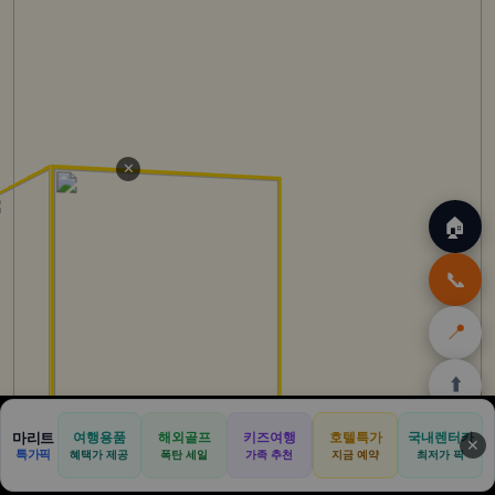
✕
🏠
📞
📍
⬆️
🏠
✈️
🛒
🎁
🛡️
마리트
여행용품
해외골프
키즈여행
호텔특가
국내렌터카
✕
특가픽
혜택가 제공
폭탄 세일
가족 추천
지금 예약
최저가 픽
홈
트립
테무
아마존
여행
닷컴
쿠폰
할인
보험