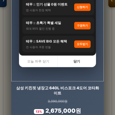
›
‹
테무 :: 인기 선물 0원 이벤트
신청하기
앱 사용자 한정 혜택
입점 · 제휴 문의
테무 :: 초특가 특별 세일
구경하기
최대 90% 할인 진행 중
테무 :: SAVE BIG 모든 혜택
모두받기
전 사용자 쿠폰 번들
오늘 하루 닫기
닫기
삼성 키친핏 냉장고 640L 비스포크 4도어 코타화
식물성 멜라토닌 5mg 미국 메라토닌 L 트립토판
룰라바이
이트
3,090,000원
33,600원
2,675,000원
19,800원
13%
41%