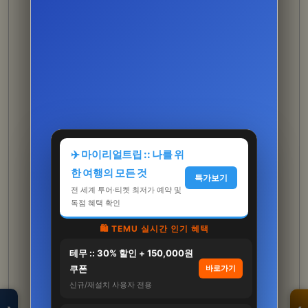
✈️ 마이리얼트립 :: 나를 위
한 여행의 모든 것
특가보기
전 세계 투어·티켓 최저가 예약 및
독점 혜택 확인
🛍️ TEMU 실시간 인기 혜택
테무 :: 30% 할인 + 150,000원
모두의백화점
명품 · 패션 · 생활
쿠폰
바로가기
총집합 보기
신규/재설치 사용자 전용