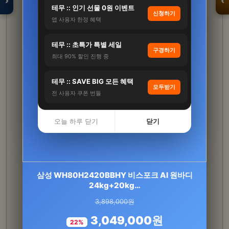
›
‹
테무 :: 인기 선물 0원 이벤트
신청하기
앱 사용자 한정 혜택
입점 · 제휴 문의
테무 :: 초특가 특별 세일
구경하기
최대 90% 할인 진행 중
테무 :: SAVE BIG 모든 혜택
모두받기
전 사용자 쿠폰 번들
오늘 하루 닫기
닫기
연세 키즈텐 유산균 100억 프로바이오틱스 어린
삼성 WH80H2420BBHY 비스포크 AI 원바디
이 유아 초등학생 유산…
24kg+20kg…
3,898,000원
92,000원
3,049,000원
72,700원
22%
21%