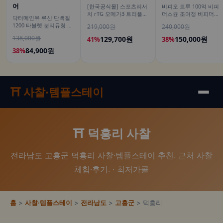
어
[한국공식몰] 스포츠리서
비피오 트루 100억 비피
치 rTG 오메가3 트리플
더스균 조여정 비피더스
닥터메인유 류신 단백질
스트렝스 알래스카산 명
유산균 30캡슐, 6개
1200 타블렛 분리유청 산
219,000원
240,000원
태 180정, 2개
양유 노인 3개월분 90정,
138,000원
129,700원
150,000원
41%
38%
2개
84,900원
38%
⛩️ 사찰·템플스테이
⛩️ 덕흥리 사찰
전라남도 고흥군 덕흥리 사찰·템플스테이 추천. 근처 사찰
체험·후기. · 최저가콜
홈
>
사찰·템플스테이
>
전라남도
>
고흥군
> 덕흥리