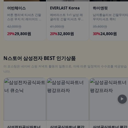
어반체이스
EVERLAST Korea
하이앤핏
버튼 헨리넥 티셔츠 긴팔
에버라스트 1+1 남성 레
남자롱슬리브 긴팔무지
스판 무지 티 레이어드 이
귤러핏 긴팔 티셔츠 무지
무지티셔츠 쭉티
너 남녀공용 봄신상 남친
티
42,000원
41,000원
35,600원
룩
29,800원
32,800원
24,800원
29%
20%
30%
N스토어 삼성전자 BEST 인기상품
이 포스팅은 네이버 쇼핑 커넥트 활동의 일환으로, 이에 따른 일정액의 수수료를 제공받습
니다.
▶
삼성전자공식파트너
삼성공식파트너 평강
삼성공식파트너 평강