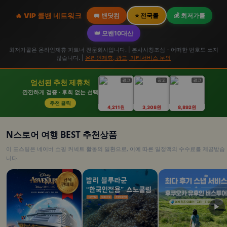
🔥 VIP 콜밴 네트워크
🚐 밴닷컴
⭐ 전국콜
💰 최저가콜
👑 모밴10대산
최저가콜은 온라인제휴 파트너 전문회사입니다. | 본사사칭조심 - 어떠한 번호도 쓰지
않습니다. |
온라인제휴, 광고, 기타서비스 문의
광고
광고
광고
엄선된 추천 제휴처
깐깐하게 검증 · 후회 없는 선택
추천 클릭
4,211원
3,308원
8,892원
N스토어 여행 BEST 추천상품
이 포스팅은 네이버 쇼핑 커넥트 활동의 일환으로, 이에 따른 일정액의 수수료를 제공받습
니다.
▶