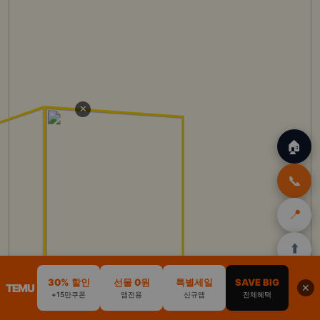
✕
🏠
📞
📍
⬆️
🏠
✈️
🛒
🎁
🛡️
30% 할인
선물 0원
특별세일
SAVE BIG
TEMU
✕
+15만쿠폰
앱전용
신규앱
전체혜택
홈
트립
테무
아마존
여행
닷컴
쿠폰
할인
보험