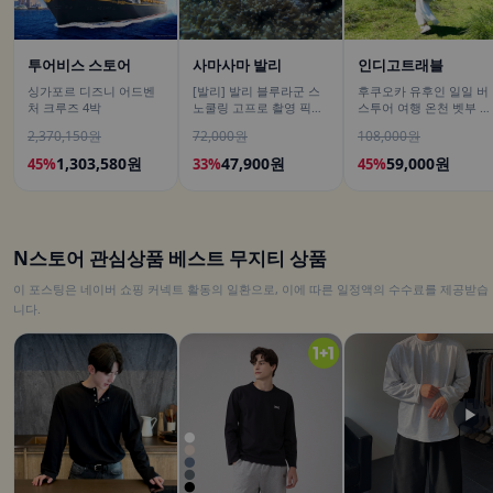
투어비스 스토어
사마사마 발리
인디고트래블
싱가포르 디즈니 어드벤
[발리] 발리 블루라군 스
후쿠오카 유후인 일일 버
처 크루즈 4박
노쿨링 고프로 촬영 픽업
스투어 여행 온천 벳부 유
드랍 해양 수상 액티비티
후다케 히타 다자이후
2,370,150원
72,000원
108,000원
체험 산호 열대어
1,303,580원
47,900원
59,000원
45%
33%
45%
N스토어 관심상품 베스트 무지티 상품
이 포스팅은 네이버 쇼핑 커넥트 활동의 일환으로, 이에 따른 일정액의 수수료를 제공받습
니다.
▶