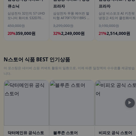
큐소닉
프라자
프라자
삼성전자 32인치 S7 UHD
삼성전자 무풍 에어컨 멀
삼성 비스포크 AI 키친핏
모니터 화이트 S32D701
티형 AF70F17D11BRS 일
냉장고 4도어 클린화이트
LS32D701EAKXKR
반배관 전국, 기본설치비
450,000원
3,299,000원
3,190,000원
무료
359,000원
2,249,000원
2,514,000원
20%
32%
21%
N스토어 식품 BEST 인기상품
이 포스팅은 네이버 쇼핑 커넥트 활동의 일환으로, 이에 따른 일정액의 수수료를 제공받습
니다.
▶
닥터메인유 공식스토
블루존 스토어
비피오 공식 스토어