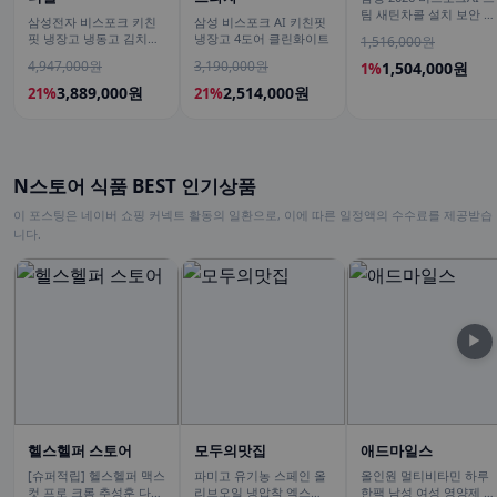
팀 새틴차콜 설치 보안 안
삼성전자 비스포크 키친
삼성 비스포크 AI 키친핏
심 VR70F00AGH
핏 냉장고 냉동고 김치냉
냉장고 4도어 클린화이트
1,516,000원
장고 1도어 세트 오토오
4,947,000원
3,190,000원
1,504,000원
1%
픈도어 AI정온
3,889,000원
2,514,000원
21%
21%
N스토어 식품 BEST 인기상품
이 포스팅은 네이버 쇼핑 커넥트 활동의 일환으로, 이에 따른 일정액의 수수료를 제공받습
니다.
▶
헬스헬퍼 스토어
모두의맛집
애드마일스
[슈퍼적립] 헬스헬퍼 맥스
파미고 유기농 스페인 올
올인원 멀티비타민 하루
컷 프로 크롬 추성훈 다이
리브오일 냉압착 엑스트
한팩 남성 여성 영양제 오