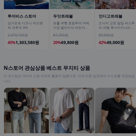
투어비스 스토어
두잇트래블
인디고트래블
싱가포르 디즈니 어드벤
보홀 여행 호핑투어 어메
오사카 교토 일일 버스투
처 크루즈 4박
이징 발리카삭 버진아일
어 여행 후시미이나리 아
랜드 돌고래 거북이 픽드
라시야마 은각사 청수사
2,370,150원
87,250원
85,000원
랍 포함
철학의길
1,303,580원
69,800원
49,000원
45%
20%
42%
N스토어 관심상품 베스트 무지티 상품
이 포스팅은 네이버 쇼핑 커넥트 활동의 일환으로, 이에 따른 일정액의 수수료를 제공받습
니다.
▶