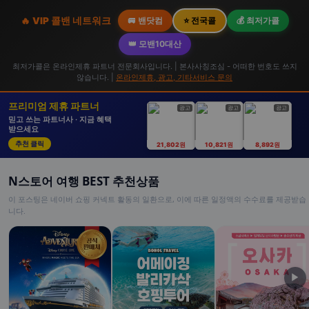
🔥 VIP 콜밴 네트워크
🚐 밴닷컴
⭐ 전국콜
💰 최저가콜
👑 모밴10대산
최저가콜은 온라인제휴 파트너 전문회사입니다. | 본사사칭조심 - 어떠한 번호도 쓰지
않습니다. |
온라인제휴, 광고, 기타서비스 문의
프리미엄 제휴 파트너
광고
광고
광고
믿고 쓰는 파트너사 · 지금 혜택
받으세요
추천 클릭
21,802원
10,821원
8,892원
N스토어 여행 BEST 추천상품
이 포스팅은 네이버 쇼핑 커넥트 활동의 일환으로, 이에 따른 일정액의 수수료를 제공받습
니다.
▶