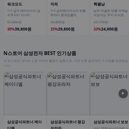
워크모드
직픽
핵쿨남
1+1 남자 레이어드티 남
1+1 남자레이어드티 반팔
남자 머슬핏 반팔 어깨넓
자무지티 이너티
무지티 흰색반팔티
어보이는 무지 티셔츠
57,000원
39,800원
37,170원
39,800원
29,800원
24,900원
30%
25%
33%
N스토어 삼성전자 BEST 인기상품
이 포스팅은 네이버 쇼핑 커넥트 활동의 일환으로, 이에 따른 일정액의 수수료를 제공받습
니다.
▶
삼성공식파트너 케이
삼성공식파트너 평강
삼성공식파트너 보보
디엘
프라자
삼성 2026 비스포크AI 스