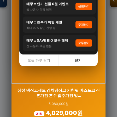
›
‹
테무 :: 인기 선물 0원 이벤트
신청하기
앱 사용자 한정 혜택
테무 :: 초특가 특별 세일
입점 · 제휴 문의
구경하기
최대 90% 할인 진행 중
테무 :: SAVE BIG 모든 혜택
모두받기
전 사용자 쿠폰 번들
오늘 하루 닫기
닫기
삼성 냉장고세트 김치냉장고 키친핏 비스포크 신
혼가전 혼수 입주가전 빌…
뉴트원 코엔자임Q10 코큐텐 고순도저입자 항산
5,080,000원
화영양제 유비퀴논 유비퀴…
4,029,000원
21%
자세히 보기 →