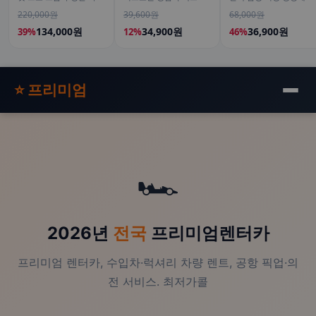
어트 혈당 체지방 컷팅제
라 버진 피쿠알 올리브유
피스팩 22포, 1개
220,000원
39,600원
68,000원
120캡슐, 4개
500ml, 2개
134,000원
34,900원
36,900원
39%
12%
46%
⭐ 프리미엄
🏎️
2026년
전국
프리미엄렌터카
프리미엄 렌터카, 수입차·럭셔리 차량 렌트, 공항 픽업·의
전 서비스. 최저가콜