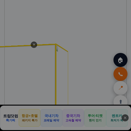
✕
🏠
📞
📍
⬆️
🏠
✈️
🛒
🎁
🛡️
트립닷컴
항공+호텔
국내기차
중국기차
투어·티켓
렌트카
✕
특가픽
패키지 특가
코레일 예약
고속철 예약
현지 인기
최저가 픽
홈
트립
테무
아마존
여행
닷컴
쿠폰
할인
보험