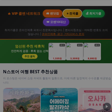
🔥 VIP 콜밴 네트워크
🚐 밴닷컴
⭐ 전국콜
💰 최저가콜
👑 모밴10대산
최저가콜은 온라인제휴 파트너 전문회사입니다. | 본사사칭조심 - 어떠한 번호도 쓰지
않습니다. |
온라인제휴, 광고, 기타서비스 문의
광고
광고
광고
엄선된 추천 제휴처
깐깐하게 검증 · 후회 없는 선택
추천 클릭
1,335원
3,308원
8,892원
N스토어 여행 BEST 추천상품
이 포스팅은 네이버 쇼핑 커넥트 활동의 일환으로, 이에 따른 일정액의 수수료를 제공받습
니다.
▶