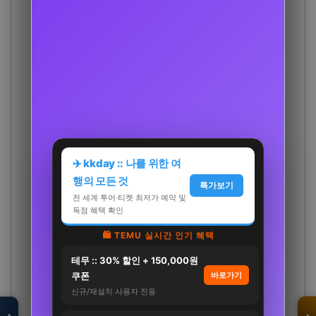
✈️ kkday :: 나를 위한 여
행의 모든 것
특가보기
전 세계 투어·티켓 최저가 예약 및
독점 혜택 확인
🛍️ TEMU 실시간 인기 혜택
테무 :: 30% 할인 + 150,000원
모두의백화점
명품 · 패션 · 생활
쿠폰
바로가기
총집합 보기
신규/재설치 사용자 전용