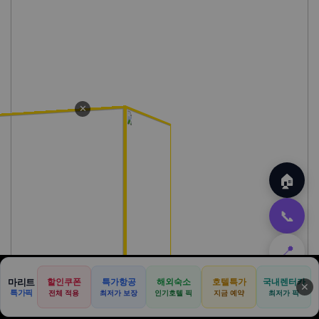
✕
🏠
📞
📍
마리트
할인쿠폰
특가항공
해외숙소
호텔특가
국내렌터카
⬆️
✕
특가픽
전체 적용
최저가 보장
인기호텔 픽
지금 예약
최저가 픽