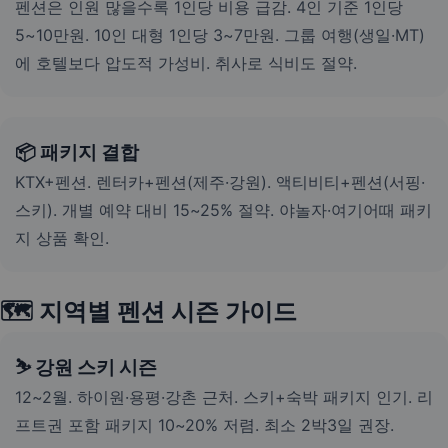
펜션은 인원 많을수록 1인당 비용 급감. 4인 기준 1인당
5~10만원. 10인 대형 1인당 3~7만원. 그룹 여행(생일·MT)
에 호텔보다 압도적 가성비. 취사로 식비도 절약.
📦 패키지 결합
KTX+펜션. 렌터카+펜션(제주·강원). 액티비티+펜션(서핑·
스키). 개별 예약 대비 15~25% 절약. 야놀자·여기어때 패키
지 상품 확인.
🗺️ 지역별 펜션 시즌 가이드
⛷️ 강원 스키 시즌
12~2월. 하이원·용평·강촌 근처. 스키+숙박 패키지 인기. 리
프트권 포함 패키지 10~20% 저렴. 최소 2박3일 권장.