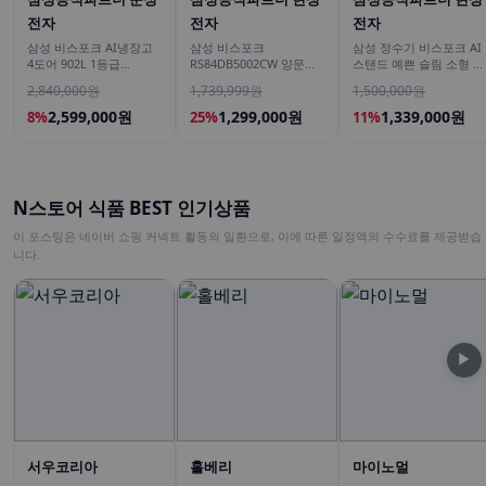
전자
전자
전자
삼성 비스포크 AI냉장고
삼성 비스포크
삼성 정수기 비스포크 AI
4도어 902L 1등급
RS84DB5002CW 양문형
스탠드 예쁜 슬림 소형 일
RM70F90M1ZD 에센셜
냉장고 900리터급 852L
시불 비스코프 직수 냉온
2,840,000원
1,739,999원
1,500,000원
화이트 푸드쇼케이스
커피정수기
2,599,000원
1,299,000원
1,339,000원
8%
25%
11%
N스토어 식품 BEST 인기상품
이 포스팅은 네이버 쇼핑 커넥트 활동의 일환으로, 이에 따른 일정액의 수수료를 제공받습
니다.
▶
서우코리아
홀베리
마이노멀