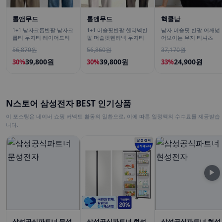
톨앤무드
톨앤무드
핵쿨남
1+1 남자크롭반팔 남자크
1+1 머슬핏반팔 헨리넥반
남자 머슬핏 반팔 어깨넓
롭티 무지티 레이어드티
팔 머슬핏헨리넥 무지티
어보이는 무지 티셔츠
56,870원
56,860원
37,170원
39,800원
39,800원
24,900원
30%
30%
33%
N스토어 삼성전자 BEST 인기상품
이 포스팅은 네이버 쇼핑 커넥트 활동의 일환으로, 이에 따른 일정액의 수수료를 제공받습
니다.
▶
삼성공식파트너 문성
삼성공식파트너 현성
삼성공식파트너 현성