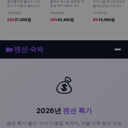
절대콜라겐 플러스 비오
홀베리 유기농 레몬즙 대
마이노멀 엑스트라버진
틴 1+1 저분자 펩타이드
용량 PET 500ml, 6개
올리브오일 마요네즈
피쉬 어류 어린 가루
260g, 1개
78,000원
59,400원
11,900원
120g
37,000원
45,400원
10,900원
53%
24%
8%
🏡 펜션·숙박
💰
2026년
펜션 특가
펜션 특가 할인, 비수기·평일 최저가, 커플·가족 펜션 프로