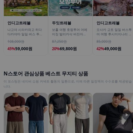
인디고트래블
두잇트래블
인디고트래블
나고야 시라카와고 히다
보홀 여행 호핑투어 어메
오사카 교토 일일 버스투
다카야마 일일 버스 투어
이징 발리카삭 버진아일
어 여행 후시미이나리 아
[DSLR 사진촬영 서비스]
랜드 돌고래 거북이 픽드
라시야마 은각사 청수사
108,000원
87,250원
85,000원
랍 포함
철학의길
59,000원
69,800원
49,000원
45%
20%
42%
N스토어 관심상품 베스트 무지티 상품
이 포스팅은 네이버 쇼핑 커넥트 활동의 일환으로, 이에 따른 일정액의 수수료를 제공받습
니다.
▶