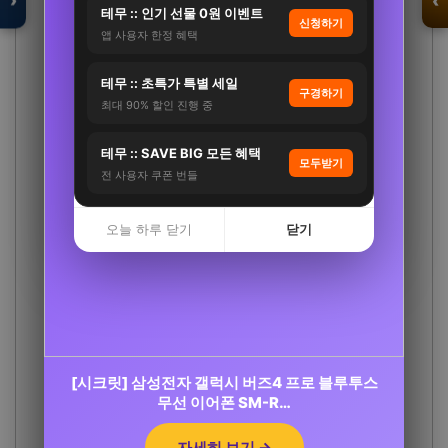
›
‹
테무 :: 인기 선물 0원 이벤트
신청하기
앱 사용자 한정 혜택
테무 :: 초특가 특별 세일
입점 · 제휴 문의
구경하기
최대 90% 할인 진행 중
테무 :: SAVE BIG 모든 혜택
모두받기
전 사용자 쿠폰 번들
오늘 하루 닫기
닫기
CJ 바이오코어 피부면역 유산균 캡슐형 100억 보
장 화사 유산균 3…
[시크릿] 삼성전자 갤럭시 버즈4 프로 블루투스
83,700원
무선 이어폰 SM-R…
41,900원
50%
자세히 보기 →