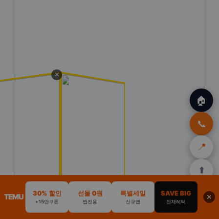
✕
🏠
📞
📍
⬆️
🏠
30% 할인
✈️
선물 0원
특별세일
🛒
SAVE BIG
🎁
🛡️
TEMU
✕
+15만쿠폰
앱전용
신규앱
전체혜택
홈
트립
테무
아마존
여행
닷컴
쿠폰
할인
보험