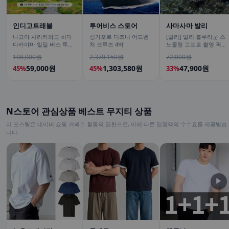
인디고트래블
투어비스 스토어
사마사마 발리
나고야 시라카와고 히다
싱가포르 디즈니 어드벤
[발리] 발리 블루라군 스
다카야마 일일 버스 투어
처 크루즈 4박
노쿨링 고프로 촬영 픽업
[DSLR 사진촬영 서비스]
드랍 해양 수상 액티비티
108,000원
2,370,150원
72,000원
체험 산호 열대어
59,000원
1,303,580원
47,900원
45%
45%
33%
N스토어 관심상품 베스트 무지티 상품
이 포스팅은 네이버 쇼핑 커넥트 활동의 일환으로, 이에 따른 일정액의 수수료를 제공받습
니다.
▶