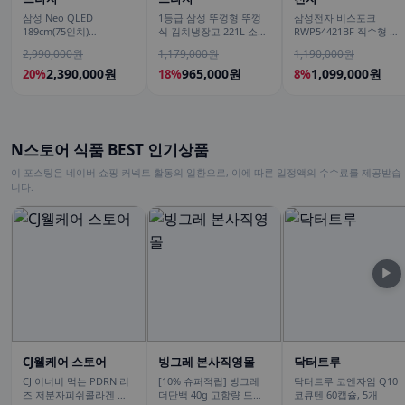
삼성 Neo QLED
1등급 삼성 뚜껑형 뚜껑
삼성전자 비스포크
189cm(75인치)
식 김치냉장고 221L 소형
RWP54421BF 직수형 냉
KQ75QNH70AFXKR AI
술냉장고 2도어 세레네실
온정수기 싱크대 빌트인
2,990,000원
1,179,000원
1,190,000원
TV
버 RP22C3111Z1
언더싱크 화이트
2,390,000원
965,000원
1,099,000원
20%
18%
8%
N스토어 식품 BEST 인기상품
이 포스팅은 네이버 쇼핑 커넥트 활동의 일환으로, 이에 따른 일정액의 수수료를 제공받습
니다.
▶
CJ웰케어 스토어
빙그레 본사직영몰
닥터트루
CJ 이너비 먹는 PDRN 리
[10% 슈퍼적립] 빙그레
닥터트루 코엔자임 Q10
즈 저분자피쉬콜라겐 히
더단백 40g 고함량 드링
코큐텐 60캡슐, 5개