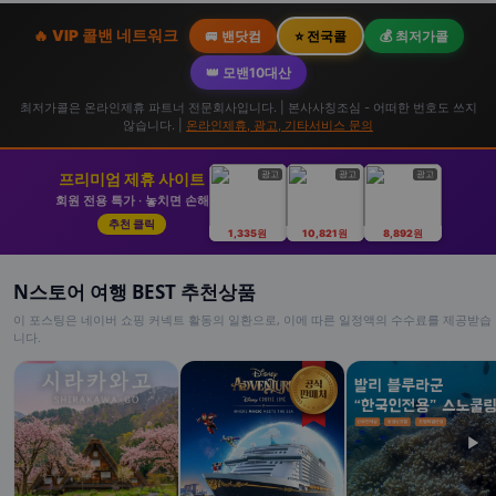
🔥 VIP 콜밴 네트워크
🚐 밴닷컴
⭐ 전국콜
💰 최저가콜
👑 모밴10대산
최저가콜은 온라인제휴 파트너 전문회사입니다. | 본사사칭조심 - 어떠한 번호도 쓰지
않습니다. |
온라인제휴, 광고, 기타서비스 문의
광고
광고
광고
프리미엄 제휴 사이트
회원 전용 특가 · 놓치면 손해
추천 클릭
1,335원
10,821원
8,892원
N스토어 여행 BEST 추천상품
이 포스팅은 네이버 쇼핑 커넥트 활동의 일환으로, 이에 따른 일정액의 수수료를 제공받습
니다.
▶