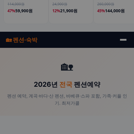
알루론산 뮤신 스틱젤리
크 더블초코 350ml 6개입
114,000원
24,900원
260,000원
14포, 3개
고단백 단백질음료
59,900원
21,900원
144,000원
47%
12%
45%
🏡 펜션·숙박
🏡
2026년
전국
펜션예약
펜션 예약, 계곡·바다·산 펜션, 바베큐·스파 포함, 가족·커플 인
기. 최저가콜