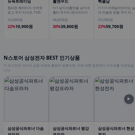
뉴욕트레이딩
톨앤무드
핵쿨남
챔피온 헤리티지 오버핏
1+1 남자크롭반팔 남자크
1+1+1 어깨넓어보이는 
로고 무지 티셔츠 T105
롭티 무지티 레이어드티
자 머슬핏 반팔 무지 티셔
츠
13,900원
56,870원
77,700원
10,900원
39,800원
59,700원
22%
30%
23%
N스토어 삼성전자 BEST 인기상품
이 포스팅은 네이버 쇼핑 커넥트 활동의 일환으로, 이에 따른 일정액의 수수료를 제공받습
니다.
▶
삼성공식파트너 다솜
삼성공식파트너 평강
삼성공식파트너 현성
프라자
프라자
전자