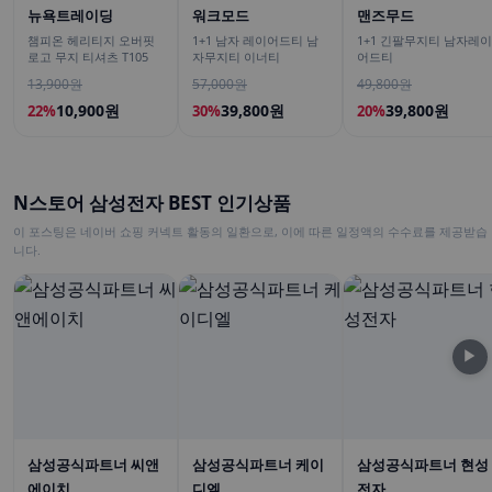
뉴욕트레이딩
워크모드
맨즈무드
챔피온 헤리티지 오버핏
1+1 남자 레이어드티 남
1+1 긴팔무지티 남자레이
로고 무지 티셔츠 T105
자무지티 이너티
어드티
13,900원
57,000원
49,800원
10,900원
39,800원
39,800원
22%
30%
20%
N스토어 삼성전자 BEST 인기상품
이 포스팅은 네이버 쇼핑 커넥트 활동의 일환으로, 이에 따른 일정액의 수수료를 제공받습
니다.
▶
삼성공식파트너 씨앤
삼성공식파트너 케이
삼성공식파트너 현성
에이치
디엘
전자