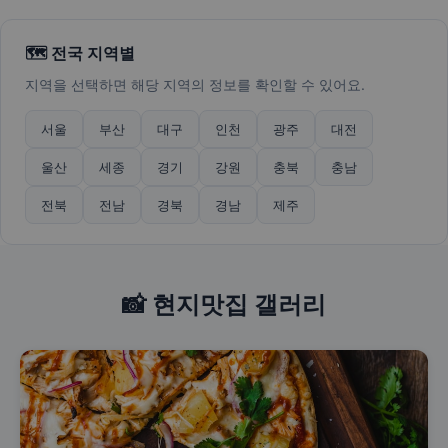
🗺️ 전국 지역별
지역을 선택하면 해당 지역의 정보를 확인할 수 있어요.
서울
부산
대구
인천
광주
대전
울산
세종
경기
강원
충북
충남
전북
전남
경북
경남
제주
📸 현지맛집 갤러리