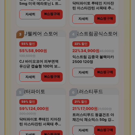
닥터파이토 루테인 지아잔
5mg 미국 메라토닌 L 트립
틴 아스타잔틴 서목태 추출
토판 룰라바이
물 8중 복합기능성 30캡슐
N쇼핑구매
자세히
4개
N쇼핑구매
자세히
3
4
55% 할인
22% 할인
55%
58,900원
22%
34,900원
45,000원
130,500원
익스트림 김종국 블랙마카
CJ 바이오코어 피부면역
2500 120정
유산균 캡슐형 100억 보장
화사 유산균 30캡슐 5개
N쇼핑구매
자세히
N쇼핑구매
자세히
5
6
59% 할인
21% 할인
59%
124,000원
21%
17,000원
21,500원
300,000원
트러스티푸드 동결건조 야
닥터파이토 루테인 지아잔
채간식 채소믹스 50g 강아
틴 아스타잔틴 서목태 추출
지
물 8중 복합기능성 30캡슐
N쇼핑구매
자세히
6개
N쇼핑구매
자세히