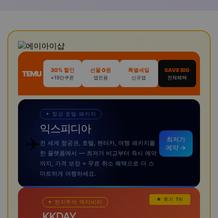
30% 할인
선물 0원
특별세일
SAVE BIG
TEMU
+15만쿠폰
앱전용
신규앱
전체혜택
✦ 항공·호텔·패키지
익스피디아
✈️
최저가
전 세계 항공권, 호텔, 렌터카, 여행 패키지를
예약 →
한 플랫폼에서 — 최저가 비교부터 즉시 예약
까지, 가격 보장 + 무료 취소 혜택으로 더 스
마트하게 여행하세요.
★ 후기 1위
✦ 현지투어·액티비티
KKDAY