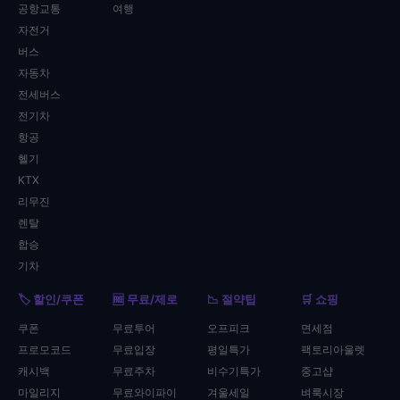
공항교통
여행
자전거
버스
자동차
전세버스
전기차
항공
헬기
KTX
리무진
렌탈
합승
기차
🏷️ 할인/쿠폰
🆓 무료/제로
📉 절약팁
🛒 쇼핑
쿠폰
무료투어
오프피크
면세점
프로모코드
무료입장
평일특가
팩토리아울렛
캐시백
무료주차
비수기특가
중고샵
마일리지
무료와이파이
겨울세일
벼룩시장