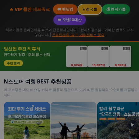
🔥 VIP 콜밴 네트워크
🚐 밴닷컴
⭐ 전국콜
💰 최저가콜
👑 모밴10대산
최저가콜은 온라인제휴 파트너 전문회사입니다. | 본사사칭조심 - 어떠한 번호도 쓰지
않습니다. |
온라인제휴, 광고, 기타서비스 문의
엄선된 추천 제휴처
광고
광고
광고
깐깐하게 검증 · 후회 없는 선택
추천 클릭
9,024원
15,627원
8,892원
N스토어 여행 BEST 추천상품
이 포스팅은 네이버 쇼핑 커넥트 활동의 일환으로, 이에 따른 일정액의 수수료를 제공받습
니다.
▶