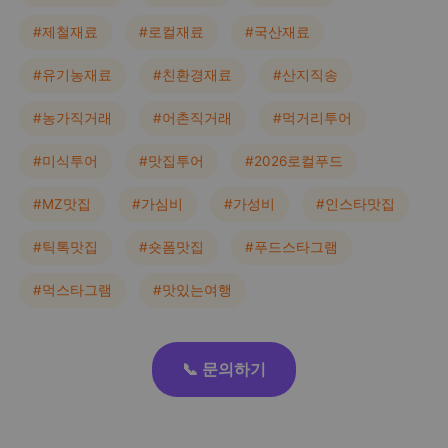
#제철재료
#로컬재료
#국산재료
#유기농재료
#친환경재료
#산지직송
#농가직거래
#어촌직거래
#먹거리투어
#미식투어
#맛집투어
#2026로컬푸드
#MZ맛집
#가심비
#가성비
#인스타맛집
#틱톡맛집
#숏폼맛집
#푸드스타그램
#먹스타그램
#맛있는여행
📞 문의하기