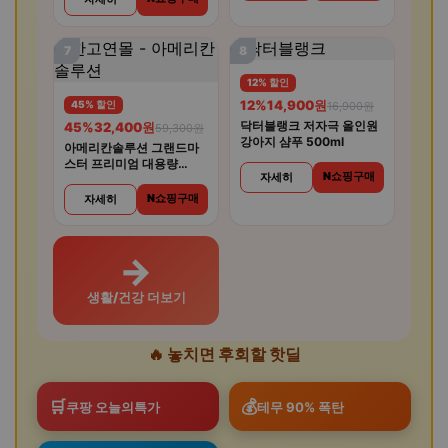
7
8
12% 할인
12%
14,900원
45% 할인
16,900원
닥터블랭크 저자극 올인원
45%
32,400원
59,300원
강아지 샴푸 500ml
아메리칸솔루션 그랜드마
스터 프리미엄 대용량
N쇼핑구매
자세히
12.6kg 벤토나이트 고양이
모래
N쇼핑구매
자세히
→
생활/건강 더보기
🔥 놓치면 후회할 핫딜
🛒
💰
쿠팡 오늘의특가
테무 90% 폭탄