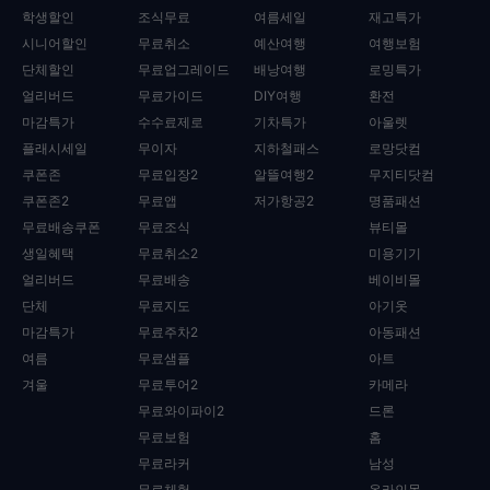
학생할인
조식무료
여름세일
재고특가
시니어할인
무료취소
예산여행
여행보험
단체할인
무료업그레이드
배낭여행
로밍특가
얼리버드
무료가이드
DIY여행
환전
마감특가
수수료제로
기차특가
아울렛
플래시세일
무이자
지하철패스
로망닷컴
쿠폰존
무료입장2
알뜰여행2
무지티닷컴
쿠폰존2
무료앱
저가항공2
명품패션
무료배송쿠폰
무료조식
뷰티몰
생일혜택
무료취소2
미용기기
얼리버드
무료배송
베이비몰
단체
무료지도
아기옷
마감특가
무료주차2
아동패션
여름
무료샘플
아트
겨울
무료투어2
카메라
무료와이파이2
드론
무료보험
홈
무료라커
남성
무료체험
온라인몰