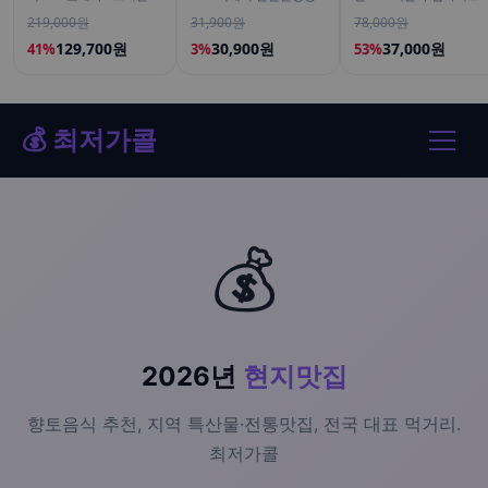
스트렝스 알래스카산 명
양식 고소한맛, 200ml, 18
피쉬 어류 어린 가루
219,000원
31,900원
78,000원
태 180정, 2개
개
120g
129,700원
30,900원
37,000원
41%
3%
53%
💰 최저가콜
💰
2026년
현지맛집
향토음식 추천, 지역 특산물·전통맛집, 전국 대표 먹거리.
최저가콜