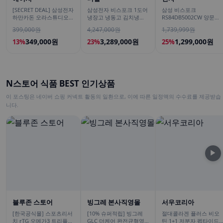
[SECRET DEAL] 삼성전자
삼성전자 비스포크 1도어
삼성 비스포크
하만카돈 오라스튜디오5
냉장고 냉동고 김치냉장
RS84DB5002CW 양문형
블루투스스피커 시그니처
고 키친핏 세트 1017리터
냉장고 900리터급 852L
399,000원
4,247,000원
1,739,999원
프리미엄 조명
1등급 AI절약
349,000원
3,289,000원
1,299,000원
13%
23%
25%
N스토어 식품 BEST 인기상품
이 포스팅은 네이버 쇼핑 커넥트 활동의 일환으로, 이에 따른 일정액의 수수료를 제공받습
니다.
▶
블루존 스토어
빙그레 본사직영몰
서우코리아
[한국공식몰] 스포츠리서
[10% 슈퍼적립] 빙그레
절대콜라겐 플러스 비오
치 rTG 오메가3 트리플
GLC 더케어 완전균형영
틴 1+1 저분자 펩타이드