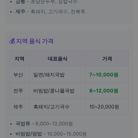
강릉
- 초당순두부, 장칼국수
제주
- 흑돼지, 고기국수, 전복죽
💰 지역 음식 가격
지역
대표음식
가격
부산
밀면/돼지국밥
7~10,000원
전주
비빔밥/콩나물국밥
8~12,000원
제주
흑돼지/고기국수
10~20,000원
국밥류
- 8,000~12,000원
비빔밥/덮밥
- 10,000~15,000원