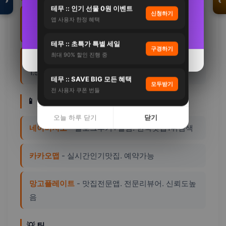
›
‹
28%
21%
테무 :: 인기 선물 0원 이벤트
신청하기
강릉
- 초당순두부/커피. 순두부 8~1만원. 안목카
앱 사용자 한정 혜택
자세히 보기 →
자세히 보기 →
페거리
입점 · 제휴 문의
테무 :: 초특가 특별 세일
구경하기
최대 90% 할인 진행 중
제주
- 흑돼지/갈치조림/고기국수. 흑돼지 1인
오늘 하루 닫기
오늘 하루 닫기
닫기
닫기
1.5~2만원
테무 :: SAVE BIG 모든 혜택
모두받기
전 사용자 쿠폰 번들
📱 맛집찾기
오늘 하루 닫기
닫기
네이버지도
- 블로그후기+별점. 한국맛집1위검색
카카오맵
- 실시간인기맛집. 예약가능
망고플레이트
- 맛집전문앱. 전문리뷰어. 신뢰도높
음
💡 팁