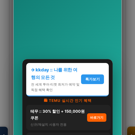
✈️ kkday :: 나를 위한 여
행의 모든 것
특가보기
전 세계 투어·티켓 최저가 예약 및
독점 혜택 확인
🛍️ TEMU 실시간 인기 혜택
테무 :: 30% 할인 + 150,000원
모두의백화점
명품 · 패션 · 생활
쿠폰
바로가기
총집합 보기
신규/재설치 사용자 전용