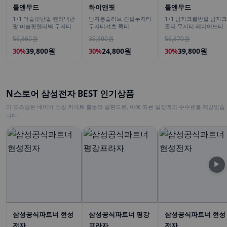
톨앤무드
하이앤핏
톨앤무드
1+1 머슬핏반팔 헨리넥반
남자롱슬리브 긴팔무지티
1+1 남자크롭반팔 남자크
팔 머슬핏헨리넥 무지티
무지티셔츠 쭉티
롭티 무지티 레이어드티
56,860원
35,600원
56,870원
39,800원
24,800원
39,800원
30%
30%
30%
N스토어 삼성전자 BEST 인기상품
이 포스팅은 네이버 쇼핑 커넥트 활동의 일환으로, 이에 따른 일정액의 수수료를 제공받습
니다.
▶
삼성공식파트너 현성
삼성공식파트너 평강
삼성공식파트너 현성
전자
프라자
전자