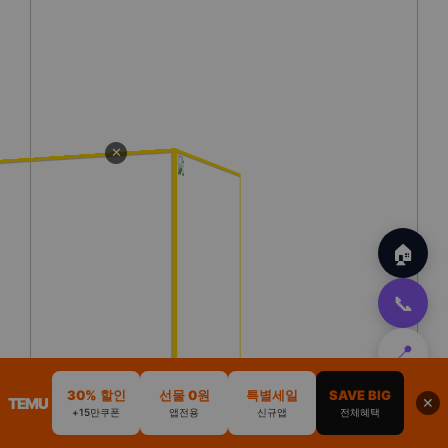
✕
🏠
📞
📍
30% 할인
선물 0원
특별세일
SAVE BIG
⬆️
TEMU
✕
+15만쿠폰
앱전용
신규앱
전체혜택