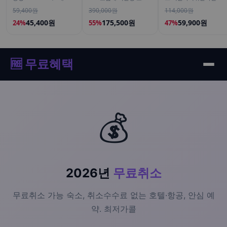
가쓰리 고함량 임산부 30
알루론산 뮤신 스틱젤리
59,400원
390,000원
114,000원
캡슐, 6개
14포, 3개
45,400원
175,500원
59,900원
24%
55%
47%
🆓 무료혜택
💰
2026년
무료취소
무료취소 가능 숙소, 취소수수료 없는 호텔·항공, 안심 예
약. 최저가콜