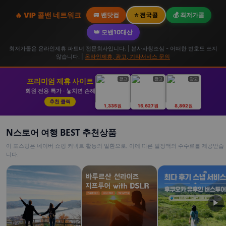
🔥 VIP 콜밴 네트워크
🚐 밴닷컴
⭐ 전국콜
💰 최저가콜
👑 모밴10대산
최저가콜은 온라인제휴 파트너 전문회사입니다. | 본사사칭조심 - 어떠한 번호도 쓰지
않습니다. |
온라인제휴, 광고, 기타서비스 문의
광고
광고
광고
프리미엄 제휴 사이트
회원 전용 특가 · 놓치면 손해
추천 클릭
1,335원
15,627원
8,892원
N스토어 여행 BEST 추천상품
이 포스팅은 네이버 쇼핑 커넥트 활동의 일환으로, 이에 따른 일정액의 수수료를 제공받습
니다.
▶