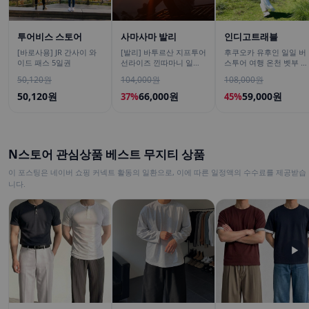
투어비스 스토어
사마사마 발리
인디고트래블
[바로사용] JR 간사이 와
[발리] 바투르산 지프투어
후쿠오카 유후인 일일 버
이드 패스 5일권
선라이즈 낀따마니 일출
스투어 여행 온천 벳부 유
한국어가이드 우붓 짱구
후다케 히타 다자이후
50,120원
104,000원
108,000원
택시투어
50,120원
66,000원
59,000원
37%
45%
N스토어 관심상품 베스트 무지티 상품
이 포스팅은 네이버 쇼핑 커넥트 활동의 일환으로, 이에 따른 일정액의 수수료를 제공받습
니다.
▶