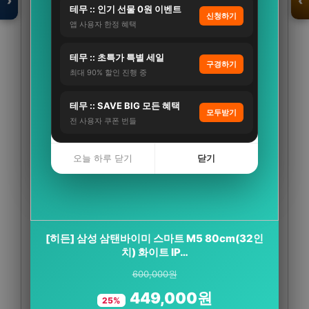
›
‹
테무 :: 인기 선물 0원 이벤트
신청하기
앱 사용자 한정 혜택
테무 :: 초특가 특별 세일
입점 · 제휴 문의
구경하기
최대 90% 할인 진행 중
테무 :: SAVE BIG 모든 혜택
모두받기
전 사용자 쿠폰 번들
오늘 하루 닫기
닫기
CJ 멜라메이트 트리플액션 식물성 멜라토닌 2mg
[히든] 삼성 삼탠바이미 스마트 M5 80cm(32인
치) 화이트 IP…
30정, 2개
600,000원
43,800원
449,000원
19,400원
25%
56%