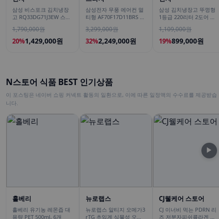
삼성 비스포크 김치냉장
삼성전자 무풍 에어컨 멀
삼성 김치냉장고 뚜껑형
고 RQ33DG71J3EW 스탠
티형 AF70F17D11BRS 일
1등급 220리터 2도어 소
드형 3도어 328L 김치플
반배관 전국, 기본설치비
형 미니 냉동 1인 김치
1,790,000원
3,299,000원
1,109,000원
러스
무료
1,429,000원
2,249,000원
899,000원
20%
32%
19%
N스토어 식품 BEST 인기상품
이 포스팅은 네이버 쇼핑 커넥트 활동의 일환으로, 이에 따른 일정액의 수수료를 제공받습
니다.
▶
홀베리
뉴로랩스
CJ웰케어 스토어
홀베리 유기농 레몬즙 대
뉴로랩스 알티지 오메가3
CJ 이너비 먹는 PDRN 리
용량 PET 500ml, 6개
rTG 초임계 식물성 오메
즈 저분자피쉬콜라겐 히