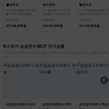
톨앤무드
하이앤핏
톨앤무드
1+1 남자크롭티 머슬핏반
1+1 남자흰티 무지티 흰
1+1 남자머슬핏반팔티 어
팔 무지티 남자머슬핏반
색반팔티 어깨넓어보이는
깨넓어보이는반팔 무지
팔티
반팔
흰색티셔츠
66,860원
69,800원
56,860원
46,800원
39,800원
39,800원
30%
43%
30%
N스토어 삼성전자 BEST 인기상품
이 포스팅은 네이버 쇼핑 커넥트 활동의 일환으로, 이에 따른 일정액의 수수료를 제공받습
니다.
▶
삼성공식파트너 보보
삼성공식파트너 케이
삼성공식파트너 현성