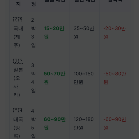
지
정
🇰🇷
2
국내
박
15~20만
35~50만
-20~30만
(제
3
원
원
원
주)
일
🇯🇵
3
일본
박
50~70만
100~150
-50~80만
(오
4
원
만원
원
사
일
카)
🇹🇭
4
태국
박
60~90만
120~180
-60~90만
(방
5
원
만원
원
콕)
일