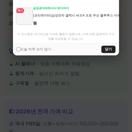
2010년대
- LCC+에어비앤비 조합
삼성공식파트너사 포디아이
특가
2015년
- 여행 비교앱 대중화
[크리에이터]삼성전자 갤럭시 버즈4 프로 무선 블루투스 이어폰 ANC 
2020년대
- K-여행, 국내여행 재발견
원
이 포스팅은 네이버쇼핑 커넥트 활동의 일환으로, 이에 따른 일정액의 수수
료를 제공받을 수 있습니다.
오늘 하루 보지 않기
닫기
🚀 2026년 이후 미래 전망
🔮
AI 플래너
- 맞춤 여행계획 자동생성
🔮
동적가격
- 실시간 최저가 알림
🔮
구독형
- 월정액 여행 패스
💵 2026년 전국 가격 비교
💰
국내 1박2일
: 교통+숙박+식사 100,000~200,000
원