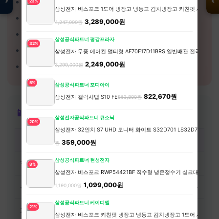
›
‹
🚫
너무 싼 숙소
- 위생/안전 문제, 후기 필수 확인
23%
삼성전자 비스포크 1도어 냉장고 냉동고 김치냉장고 키친핏 세트 1017
🚫
심야 도착
- 교통편 없으면 택시비 폭탄
3,289,000원
4,247,000원
🚫
환전소 호객
- 공항/시내 사설 환전소 주의
삼성공식파트너 평강프라자
입점 · 제휴 문의
32%
🚫
무료 투어
- 쇼핑 강요하는 투어 피하기
삼성전자 무풍 에어컨 멀티형 AF70F17D11BRS 일반배관 전국, 기
2,249,000원
🚫
보험 미가입
- 의료비 폭탄 위험
3,299,000원
5%
삼성공식파트너 포디아이
822,670원
삼성전자 갤럭시탭 S10 FE
863,800원
📱 알뜰여행 필수 앱
삼성전자공식파트너 큐소닉
20%
삼성전자 32인치 S7 UHD 모니터 화이트 S32D701 LS32D701EAKX
용도
앱
특징
359,000원
원
삼성공식파트너 현성전자
항공권
스카이스캐너, 카약
최저가 비교
8%
삼성전자 비스포크 RWP54421BF 직수형 냉온정수기 싱크대 빌트인
1,099,000원
숙소
호스텔월드, 에어비앤비
저가 숙소 전문
1,190,000원
삼성공식파트너 케이디엘
21%
지도
구글맵, Maps.me
오프라인 저장
삼성전자 비스포크 키친핏 냉장고 냉동고 김치냉장고 1도어 세트 오토