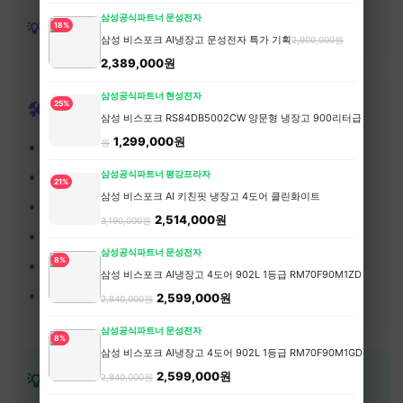
삼성공식파트너 문성전자
💡 비수기 + 평일 출발 = 항공 50%, 숙박 40% 절약
18%
삼성 비스포크 AI냉장고 문성전자 특가 기획
2,900,000원
2,389,000원
삼성공식파트너 현성전자
25%
🛠️ 알뜰여행 준비 체크리스트
삼성 비스포크 RS84DB5002CW 양문형 냉장고 900리터급 852L
1,7
1,299,000원
원
✅
2개월 전
- 항공권 가격 모니터링 시작
✅
6주 전
- 항공권 예약 (최적 시점)
삼성공식파트너 평강프라자
21%
삼성 비스포크 AI 키친핏 냉장고 4도어 클린화이트
✅
1개월 전
- 숙소 예약 (무료취소 조건)
2,514,000원
3,190,000원
✅
2주 전
- 교통패스, 입장권 사전 구매
삼성공식파트너 문성전자
8%
✅
1주 전
- 환전 (앱으로 우대율 적용)
삼성 비스포크 AI냉장고 4도어 902L 1등급 RM70F90M1ZD 에센
✅
출발 전
- 오프라인 지도, 번역앱 다운로드
2,599,000원
2,840,000원
삼성공식파트너 문성전자
8%
삼성 비스포크 AI냉장고 4도어 902L 1등급 RM70F90M1GD 에센
2,599,000원
💡 극한 절약 꿀팁 10선
2,840,000원