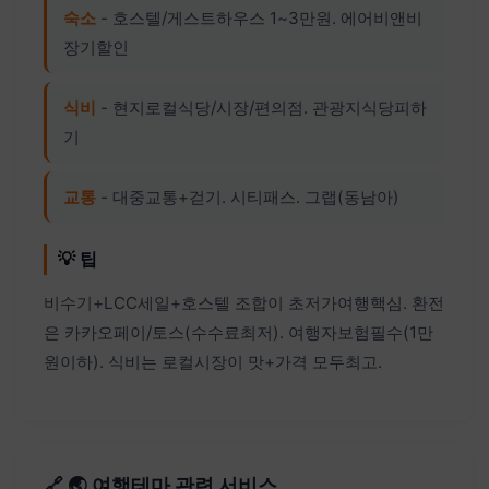
숙소
- 호스텔/게스트하우스 1~3만원. 에어비앤비
장기할인
식비
- 현지로컬식당/시장/편의점. 관광지식당피하
기
교통
- 대중교통+걷기. 시티패스. 그랩(동남아)
💡 팁
비수기+LCC세일+호스텔 조합이 초저가여행핵심. 환전
은 카카오페이/토스(수수료최저). 여행자보험필수(1만
원이하). 식비는 로컬시장이 맛+가격 모두최고.
🔗 🌏 여행테마 관련 서비스