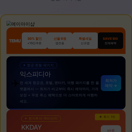
30% 할인
선물 0원
특별세일
SAVE BIG
TEMU
+15만쿠폰
앱전용
신규앱
전체혜택
✦ 항공·호텔·패키지
익스피디아
✈️
최저가
전 세계 항공권, 호텔, 렌터카, 여행 패키지를 한 플
예약 →
랫폼에서 — 최저가 비교부터 즉시 예약까지, 가격
보장 + 무료 취소 혜택으로 더 스마트하게 여행하
세요.
★ 후기 1위
✦ 현지투어·액티비티
KKDAY
바로