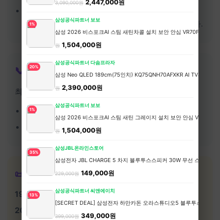
2,447,000원
3,090,000원
Q. 최소 예산은?
삼성공식파트너 보보
A. 동남아 기준 하루 5만원이면 충분히 가능합니다.
1%
삼성 2026 비스포크AI 스팀 새틴차콜 설치 보안 안심 VR70F00AGH
1
1,504,000원
원
삼성공식파트너 다솜프라자
20%
📞 문의
삼성 Neo QLED 189cm(75인치) KQ75QNH70AFXKR AI TV
2,990,00
2,390,000원
원
최저가콜에서 알뜰여행 맞춤 상담을 받아보세요.
삼성공식파트너 보보
📞 문의하기 →
1%
삼성 2026 비스포크AI 스팀 새틴 그레이지 설치 보안 안심 VR70F00
24시간 온라인 상담 가능
1,504,000원
원
삼성JBL온라인스토어
35%
삼성전자 JBL CHARGE 5 차지 블루투스스피커 30W 무선 스피커
📜 알뜰여행의 역사
149,000원
229,000원
삼성공식파트너 씨앤에이치
1990년대
- 패키지 vs 자유여행
13%
[SECRET DEAL] 삼성전자 하만카돈 오라스튜디오5 블루투스스피
2000년대
- 인터넷 직접 예약 시작
349,000원
399,000원