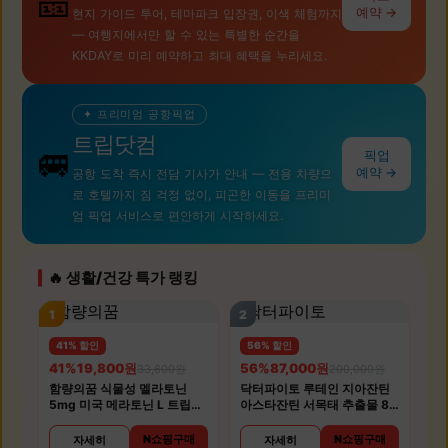
🎫
예약 →
현지 가이드 투어, 테마파크 입장권, 이색 체험까지
— 여행지에서만 할 수 있는 특별한 순간을
KKDAY로 미리 예약하고 최대 혜택을 누리세요.
✦ 프리미엄 공항픽업
트립닷컴
🚐
픽업
예약 →
공항 도착 즉시 전담 기사가 안내 — 전용 차량으
로 호텔까지 짐 걱정 없이, 피곤한 이동을 프리미
엄 픽업 서비스로 편안하게 시작하세요.
🔥 생활/건강 특가 랭킹
1
2
41% 할인
56% 할인
41%
19,800원
56%
87,000원
33,600원
200,000원
함량의꿈 식물성 멜라토닌
닥터파이토 루테인 지아잔틴
5mg 미국 메라토닌 L 트립토
아스타잔틴 서목태 추출물 8
판 룰라바이
중 복합기능성 30캡슐 4개
N쇼핑구매
N쇼핑구매
자세히
자세히