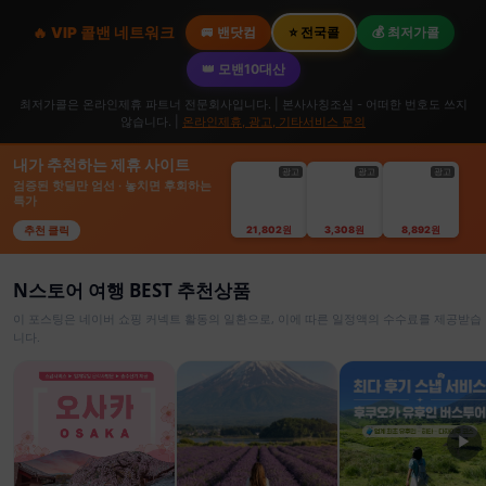
🔥 VIP 콜밴 네트워크
🚐 밴닷컴
⭐ 전국콜
💰 최저가콜
👑 모밴10대산
최저가콜은 온라인제휴 파트너 전문회사입니다. | 본사사칭조심 - 어떠한 번호도 쓰지
않습니다. |
온라인제휴, 광고, 기타서비스 문의
내가 추천하는 제휴 사이트
광고
광고
광고
검증된 핫딜만 엄선 · 놓치면 후회하는
특가
추천 클릭
21,802원
3,308원
8,892원
N스토어 여행 BEST 추천상품
이 포스팅은 네이버 쇼핑 커넥트 활동의 일환으로, 이에 따른 일정액의 수수료를 제공받습
니다.
▶