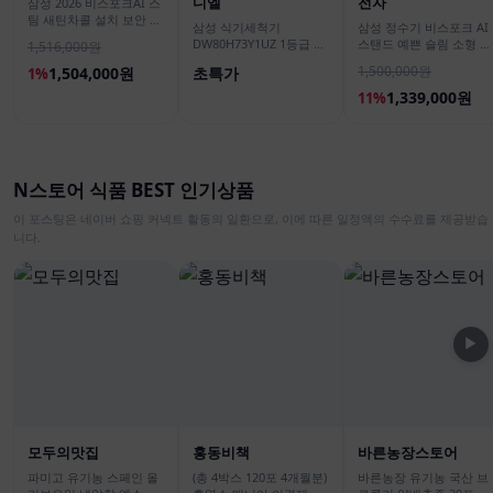
디엘
전자
삼성 2026 비스포크AI 스
팀 새틴차콜 설치 보안 안
삼성 식기세척기
삼성 정수기 비스포크 AI
심 VR70F00AGH
DW80H73Y1UZ 1등급 14
스탠드 예쁜 슬림 소형 일
1,516,000원
인용 강력건조 대용량 AI
시불 비스코프 직수 냉온
1,500,000원
1,504,000원
초특가
1%
맞춤세척
커피정수기
1,339,000원
11%
N스토어 식품 BEST 인기상품
이 포스팅은 네이버 쇼핑 커넥트 활동의 일환으로, 이에 따른 일정액의 수수료를 제공받습
니다.
▶
모두의맛집
홍동비책
바른농장스토어
파미고 유기농 스페인 올
(총 4박스 120포 4개월분)
바른농장 유기농 국산 브