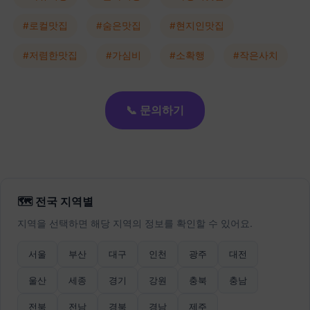
#로컬맛집
#숨은맛집
#현지인맛집
#저렴한맛집
#가심비
#소확행
#작은사치
📞 문의하기
🗺️ 전국 지역별
지역을 선택하면 해당 지역의 정보를 확인할 수 있어요.
서울
부산
대구
인천
광주
대전
울산
세종
경기
강원
충북
충남
전북
전남
경북
경남
제주