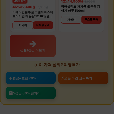
12%
14,900원
45% 할인
16,900원
닥터블랭크 저자극 올인원 강
45%
32,400원
59,300원
아지 샴푸 500ml
아메리칸솔루션 그랜드마스터
프리미엄 대용량 12.6kg 벤토
N쇼핑구매
자세히
나이트 고양이모래
N쇼핑구매
자세히
→
생활/건강 더보기
✈️ 이 가격 실화? 여행특가
✈️
⚡
항공+호텔 70%
오늘 마감 깜짝특가
🏨
5성급 80% 땡처리