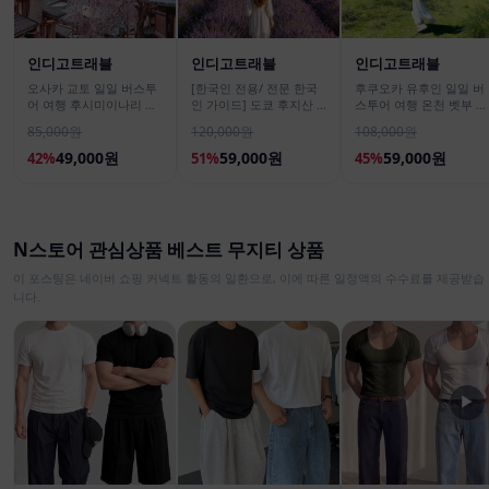
인디고트래블
인디고트래블
인디고트래블
오사카 교토 일일 버스투
[한국인 전용/ 전문 한국
후쿠오카 유후인 일일 버
어 여행 후시미이나리 아
인 가이드] 도쿄 후지산 1
스투어 여행 온천 벳부 유
라시야마 은각사 청수사
일 버스투어 센겐공원 히
후다케 히타 다자이후
85,000원
120,000원
108,000원
철학의길
카와시계점/DSLR 사진촬
영
49,000원
59,000원
59,000원
42%
51%
45%
N스토어 관심상품 베스트 무지티 상품
이 포스팅은 네이버 쇼핑 커넥트 활동의 일환으로, 이에 따른 일정액의 수수료를 제공받습
니다.
▶