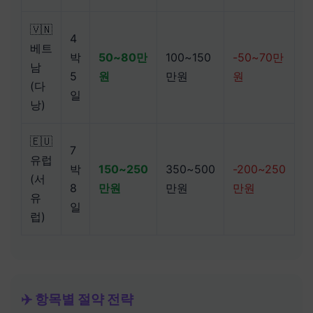
🇻🇳
4
베트
박
50~80만
100~150
-50~70만
남
5
원
만원
원
(다
일
낭)
🇪🇺
7
유럽
박
150~250
350~500
-200~250
(서
8
만원
만원
만원
유
일
럽)
✈️ 항목별 절약 전략