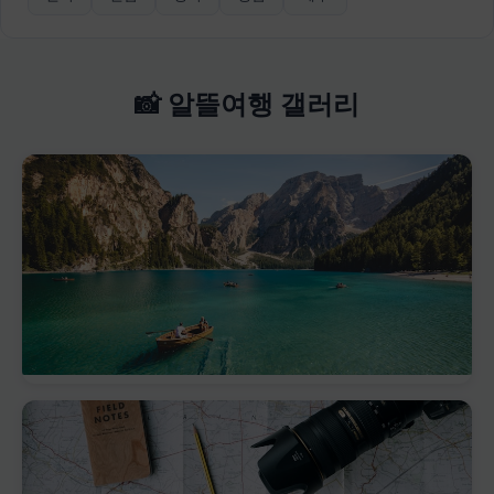
📸 알뜰여행 갤러리