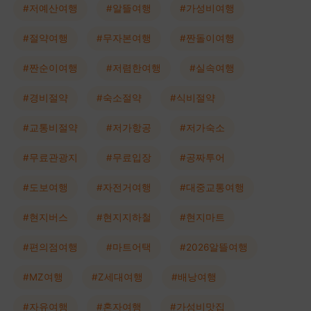
#저예산여행
#알뜰여행
#가성비여행
#절약여행
#무자본여행
#짠돌이여행
#짠순이여행
#저렴한여행
#실속여행
#경비절약
#숙소절약
#식비절약
#교통비절약
#저가항공
#저가숙소
#무료관광지
#무료입장
#공짜투어
#도보여행
#자전거여행
#대중교통여행
#현지버스
#현지지하철
#현지마트
#편의점여행
#마트어택
#2026알뜰여행
#MZ여행
#Z세대여행
#배낭여행
#자유여행
#혼자여행
#가성비맛집