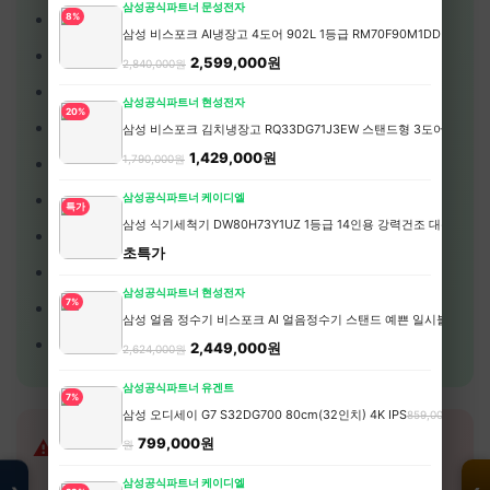
삼성공식파트너 문성전자
✅
스카이스캐너 '가장 저렴한 달'
기능 활용
8%
삼성 비스포크 AI냉장고 4도어 902L 1등급 RM70F90M1DD 에센
✅
숙소 주방
으로 아침/저녁 해결 (식비 50% 절감)
2,599,000원
2,840,000원
✅
현지 마트
에서 간식/음료 구매
삼성공식파트너 현성전자
20%
✅
무료 워킹투어
로 도시 파악 (팁만 지불)
삼성 비스포크 김치냉장고 RQ33DG71J3EW 스탠드형 3도어 328L
1,429,000원
1,790,000원
✅
해피아워
시간대 레스토랑 이용
✅
학생증/ISIC카드
할인 적극 활용
삼성공식파트너 케이디엘
특가
삼성 식기세척기 DW80H73Y1UZ 1등급 14인용 강력건조 대용량 AI
✅
물병 지참
- 음료비 절약
초특가
✅
심야버스/기차
로 이동+숙박 동시 해결
삼성공식파트너 현성전자
7%
✅
공항→시내
대중교통 이용 (택시의 1/10)
삼성 얼음 정수기 비스포크 AI 얼음정수기 스탠드 예쁜 일시불 비스코
✅
카드 해외결제
수수료 없는 카드 사용
2,449,000원
2,624,000원
삼성공식파트너 유겐트
7%
모두의백화점
삼성 오디세이 G7 S32DG700 80cm(32인치) 4K IPS
859,000
명품 · 패션 · 생활
총집합 보기
799,000원
⚠️ 알뜰여행 주의사항
원
삼성공식파트너 케이디엘