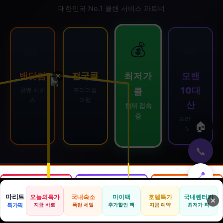
대한민국 No.1 콜밴 서비스 파트너
💰
🚐
⭐
👑
최저가
밴닷컴
전국콜
모밴
✕
10대
콜
콜밴 서비
프리미엄
스
여행
산
현재 접속
중
프리미엄
🏠
VIP
📞
📍
🛒
📦
🎁
마리트
오늘의특가
국내숙소
마이팩
호텔특가
국내렌터카
⬆️
🏠
🏨
🚗
🛡️
📢
✕
특가픽
지금 바로
폭탄 세일
추가할인 팩
지금 예약
최저가 픽
쿠팡
알리익스프레스
테무
홈
호텔
렌터카
보험
광고
로켓배송·특가
해외직구·초특가
초저가·무료배송