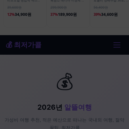
리브오일 냉압착 엑스트
흑염소 매니아 이경제 흑
로콜리 양배추즙 30포, 1
라 버진 피쿠알 올리브유
염소 스틱 액기스 즙 진액
개
39,600원
299,900원
56,400원
500ml, 2개
국내산 이경재 30포
15ml, 4개
34,900원
189,900원
34,600원
12%
37%
39%
💰 최저가콜
💰
2026년
알뜰여행
가성비 여행 추천, 적은 예산으로 떠나는 국내외 여행, 절약
꿀팁. 최저가콜