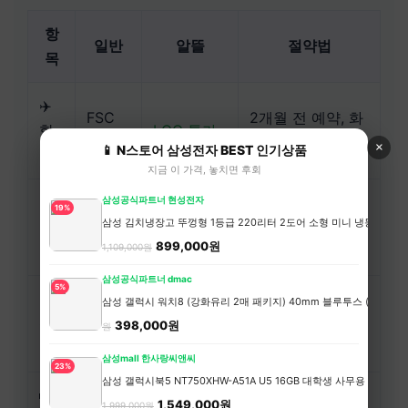
항
일반
알뜰
절약법
목
✈️
FSC
2개월 전 예약, 화
항
LCC 특가
정가
~목 출발
×
📱 N스토어 삼성전자 BEST 인기상품
공
지금 이 가격, 놓치면 후회
🏨
삼성공식파트너 현성전자
19%
호스텔/에
도미토리, 장기할
삼성 김치냉장고 뚜껑형 1등급 220리터 2도어 소형 미니 냉동 1인 김
숙
호텔
어비앤비
인
899,000원
1,109,000원
박
삼성공식파트너 dmac
5%
🍜
삼성 갤럭시 워치8 (강화유리 2매 패키지) 40mm 블루투스 (히든코드)
관광지
현지 시장/
아침 숙소, 점심 현
식
398,000원
원
식당
마트
지식
비
삼성mall 한사랑씨앤씨
23%
삼성 갤럭시북5 NT750XHW-A51A U5 16GB 대학생 사무용 인강용
🚌
1,549,000원
택시/
대중교통/
교통패스, 그랩/볼
1,999,000원