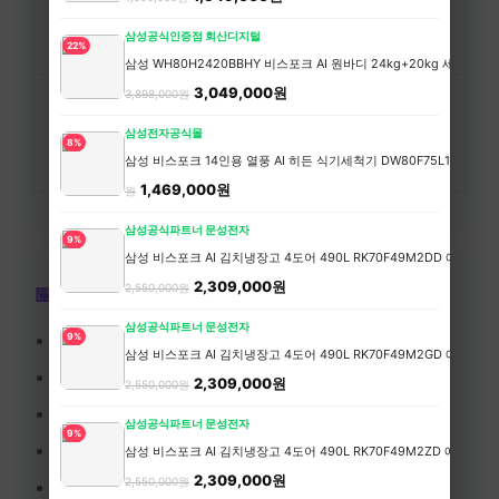
교
투어
도보
트
삼성공식인증점 회산디지털
통
22%
삼성 WH80H2420BBHY 비스포크 AI 원바디 24kg+20kg 세제자동
3,049,000원
3,898,000원
🎫
유료
무료 투어/
프리워킹투어, 박
관
삼성전자공식몰
투어
관광지
물관 무료일
8%
광
삼성 비스포크 14인용 열풍 AI 히든 식기세척기 DW80F75L1U01
1,59
1,469,000원
원
삼성공식파트너 문성전자
9%
삼성 비스포크 AI 김치냉장고 4도어 490L RK70F49M2DD 에센
2,309,000원
2,550,000원
📅 알뜰여행 최적 시기
삼성공식파트너 문성전자
🇯🇵 일본
- 1~2월 (겨울 비수기), 6월 (장마)
9%
삼성 비스포크 AI 김치냉장고 4도어 490L RK70F49M2GD 에센
🇹🇭 태국
- 5~10월 (우기, 오후만 비)
2,309,000원
2,550,000원
🇻🇳 베트남
- 9~11월 (태풍시즌 피해 저가)
삼성공식파트너 문성전자
9%
🇪🇺 유럽
- 11~3월 (겨울, 크리스마스 마켓)
삼성 비스포크 AI 김치냉장고 4도어 490L RK70F49M2ZD 에센
2,309,000원
2,550,000원
🇰🇷 국내
- 1~2월, 11월 (여행 비수기)