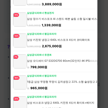
3,889,000원
4,947,000원
번역
파파고, 구글번역
카메라 번역
삼성공식파트너 현성전자
11%
환율
토스, 트래블월렛
실시간 환율
삼성 정수기 비스포크 AI 스탠드 예쁜 슬림 소형 일시불 비스코프 직
1,339,000원
1,500,000원
삼성공식파트너 평강프라자
13%
삼성 키친핏 냉장고 640L 비스포크 4도어 코타화이트
❓ 자주 묻는 질문
2,675,000원
3,090,000원
삼성공식파트너 유겐트
Q. 알뜰여행 = 불편한 여행?
7%
삼성 오디세이 G7 S32DG700 80cm(32인치) 4K IPS
859,000
A. 아닙니다. 계획만 잘 세우면 오히려 현지 문화를
799,000원
원
더 깊이 경험할 수 있습니다.
삼성공식파트너 평강프라자
Q. 혼자 여행해도 괜찮나요?
18%
1등급 삼성 뚜껑형 뚜껑식 김치냉장고 221L 소형 술냉장고 2도어 세레네
A. 호스텔에서 여행자들과 교류하면 오히려 더 재밌
965,000원
원
습니다.
삼성공식파트너 평강프라자
Q. 영어 못해도 가능한가요?
21%
삼성 비스포크 냉장고 640L 키친핏 4도어 화이트+베이지
A. 번역앱, 구글맵만 있으면 어디든 갈 수 있습니다.