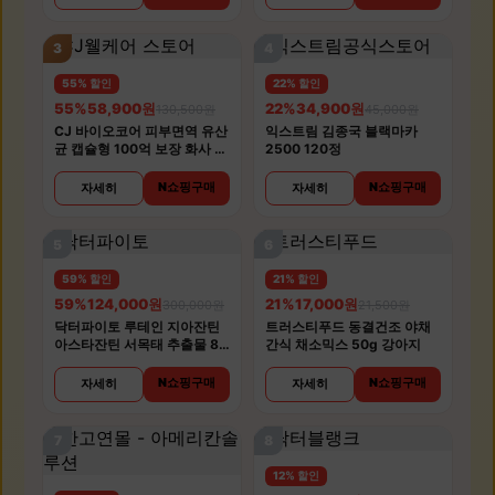
3
4
55% 할인
22% 할인
55%
58,900원
22%
34,900원
130,500원
45,000원
CJ 바이오코어 피부면역 유산
익스트림 김종국 블랙마카
균 캡슐형 100억 보장 화사 유
2500 120정
산균 30캡슐 5개
N쇼핑구매
N쇼핑구매
자세히
자세히
5
6
59% 할인
21% 할인
59%
124,000원
21%
17,000원
300,000원
21,500원
닥터파이토 루테인 지아잔틴
트러스티푸드 동결건조 야채
아스타잔틴 서목태 추출물 8
간식 채소믹스 50g 강아지
중 복합기능성 30캡슐 6개
N쇼핑구매
N쇼핑구매
자세히
자세히
7
8
12% 할인