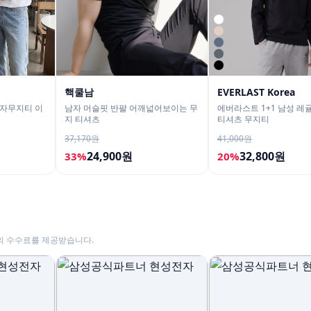
핵쿨남
EVERLAST Korea
남자무지티 이
남자 머슬핏 반팔 어깨넓어보이는 무
에버라스트 1+1 남성 레
지 티셔츠
티셔츠 무지티
37,170원
41,000원
24,900원
32,800원
33%
20%
의 수수료를 제공받습니다.