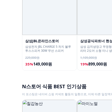
삼성JBL온라인스토어
삼성공식파트너 현
삼성전자 JBL CHARGE 5 차지 블루
삼성 김치냉장고 뚜껑형 
투스스피커 30W 무선 스피커
리터 2도어 소형 미니 냉
229,000원
1,109,000원
149,000원
899,000원
35%
19%
N스토어 식품 BEST 인기상품
이 포스팅은 네이버 쇼핑 커넥트 활동의 일환으로, 이에 따른 일정액