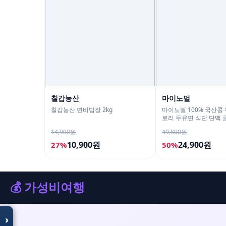
칠갑농산
마이노멀
칠갑농산 면비빔장 2kg
마이노멀 100% 국산콩
로리 두유면 식단 단백
180g 10개입
14,900원
49,800원
10,900원
24,900원
27%
50%
모두의백화점
명품 · 패션 · 생활 총집합
보기
💰 가성비여행
›