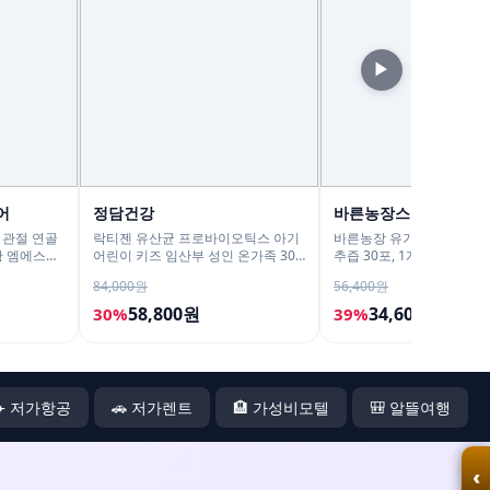
▶
어
정담건강
바른농장스토어
 관절 연골
락티젠 유산균 프로바이오틱스 아기
바른농장 유기농 국산 브로
황 엠에스엠
어린이 키즈 임산부 성인 온가족 30
추즙 30포, 1개
포, 2개
84,000원
56,400원
58,800원
34,600원
30%
39%
✈️ 저가항공
🚗 저가렌트
🏨 가성비모텔
🎒 알뜰여행
‹