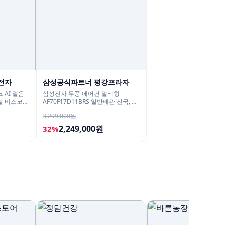
전자
삼성공식파트너 평강프라자
 AI 얼음
삼성전자 무풍 에어컨 멀티형
불 비스코프
AF70F17D11BRS 일반배관 전국, 기
본설치비무료
3,299,000원
2,249,000원
32%