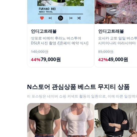
인디고트래블
인디고트래블
삿포로 비에이 후라노 버스투어
오사카 교토 일일 버스투
DSLR 사진 촬영 /[준페이 예약 식사]
시미이나리 아라시야마 
사 철학의길
140,000원
85,000원
79,000원
49,000원
44%
42%
N스토어 관심상품 베스트 무지티 상품
이 포스팅은 네이버 쇼핑 커넥트 활동의 일환으로, 이에 따른 일정액