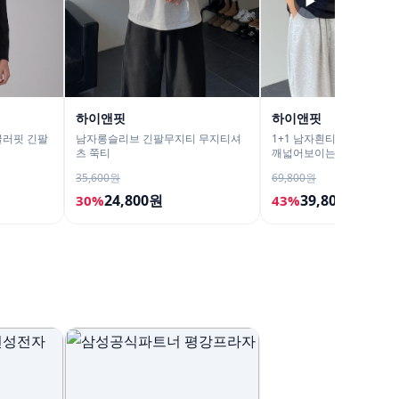
▶
하이앤핏
하이앤핏
귤러핏 긴팔
남자롱슬리브 긴팔무지티 무지티셔
1+1 남자흰티 무지티 흰색
츠 쭉티
깨넓어보이는반팔
35,600원
69,800원
24,800원
39,800원
30%
43%