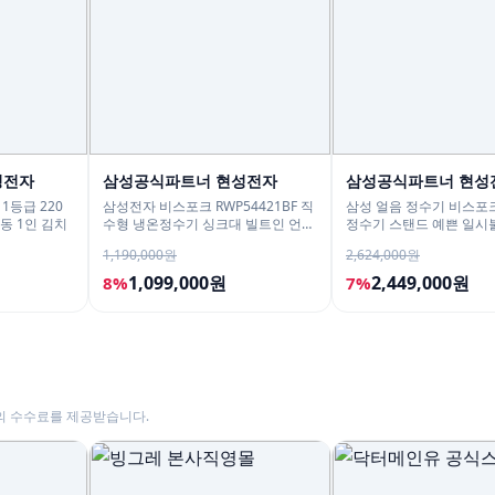
성전자
삼성공식파트너 현성전자
삼성공식파트너 현성
1등급 220
삼성전자 비스포크 RWP54421BF 직
삼성 얼음 정수기 비스포크
동 1인 김치
수형 냉온정수기 싱크대 빌트인 언더
정수기 스탠드 예쁜 일시
싱크 화이트
직수 냉온 정수
1,190,000원
2,624,000원
1,099,000원
2,449,000원
8%
7%
의 수수료를 제공받습니다.