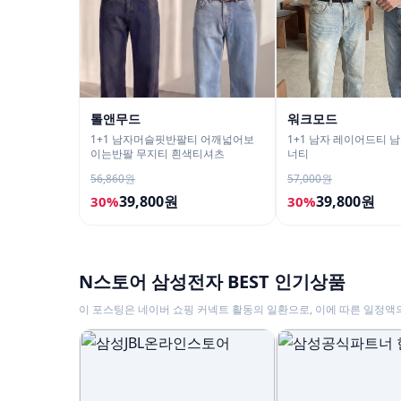
톨앤무드
워크모드
1+1 남자머슬핏반팔티 어깨넓어보
1+1 남자 레이어드티 
이는반팔 무지티 흰색티셔츠
너티
56,860원
57,000원
39,800원
39,800원
30%
30%
N스토어 삼성전자 BEST 인기상품
이 포스팅은 네이버 쇼핑 커넥트 활동의 일환으로, 이에 따른 일정액