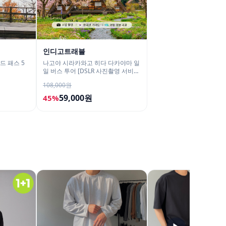
인디고트래블
드 패스 5
나고야 시라카와고 히다 다카야마 일
일 버스 투어 [DSLR 사진촬영 서비
스]
108,000원
59,000원
45%