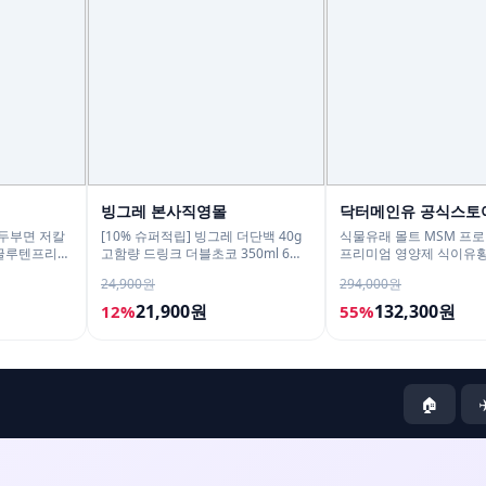
빙그레 본사직영몰
닥터메인유 공식스토
 두부면 저칼
[10% 슈퍼적립] 빙그레 더단백 40g
식물유래 몰트 MSM 프로
 글루텐프리
고함량 드링크 더블초코 350ml 6개
프리미엄 영양제 식이유
입 고단백 단백질음료
60정, 6개
24,900원
294,000원
21,900원
132,300원
12%
55%
🏠