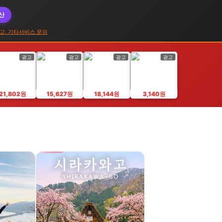
대산
고, 기타서비스 문의
광고
광고
광고
광고
21,802원
15,627원
18,144원
3,140원