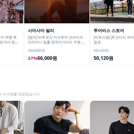
사마사마 발리
투어비스 스토어
어 여행 후
[발리] 바투르산 지프투어 선라이즈
[바로사용] JR 간사이 와이
은각사 청수
낀따마니 일출 한국어가이드 우붓 짱
일권
구 택시투어
104,000원
50,120원
66,000원
50,120원
37%
의 수수료를 제공받습니다.