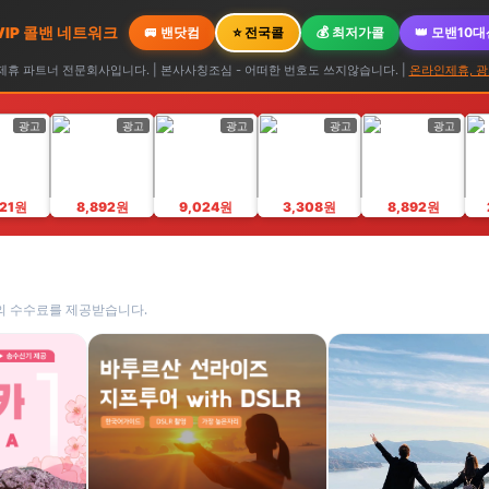
 VIP 콜밴 네트워크
🚐 밴닷컴
⭐ 전국콜
💰 최저가콜
👑 모밴10
휴 파트너 전문회사입니다. | 본사사칭조심 - 어떠한 번호도 쓰지않습니다. |
온라인제휴, 광
광고
광고
광고
광고
광고
821원
8,892원
9,024원
3,308원
8,892원
의 수수료를 제공받습니다.