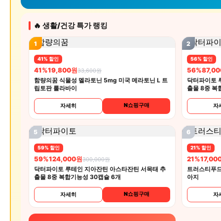
🔥 생활/건강 특가 랭킹
1
2
41% 할인
56% 할인
41%
19,800원
56%
87,0
33,600원
함량의꿈 식물성 멜라토닌 5mg 미국 메라토닌 L 트
닥터파이토 
립토판 룰라바이
출물 8중 복
N쇼핑구매
자세히
자
5
6
59% 할인
21% 할인
59%
124,000원
21%
17,00
300,000원
닥터파이토 루테인 지아잔틴 아스타잔틴 서목태 추
트러스티푸드
출물 8중 복합기능성 30캡슐 6개
아지
N쇼핑구매
자세히
자