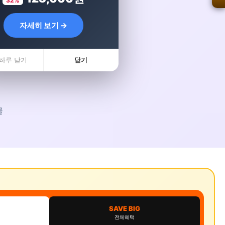
32%
자세히 보기 →
하루 닫기
닫기
콜
SAVE BIG
전체혜택