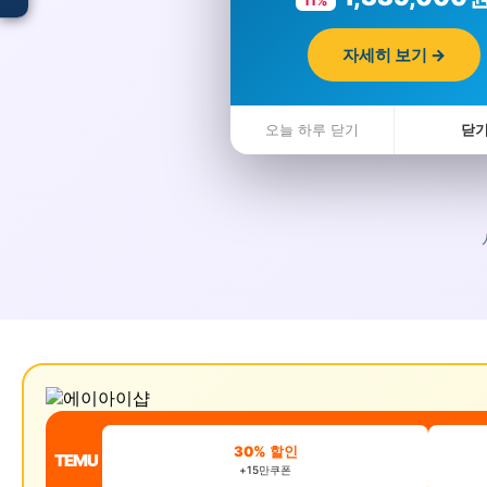
11%
자세히 보기 →
입점 · 제휴 문의
오늘 하루 닫기
닫
30% 할인
TEMU
+15만쿠폰