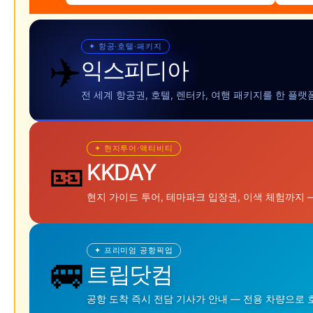
✦ 항공·호텔·패키지
✈️
익스피디아
전 세계 항공권, 호텔, 렌터카, 여행 패키지를 한 플
✦ 현지투어·액티비티
🎫
KKDAY
현지 가이드 투어, 테마파크 입장권, 이색 체험까지 
✦ 프리미엄 공항픽업
🚐
트립닷컴
공항 도착 즉시 전담 기사가 안내 — 전용 차량으로