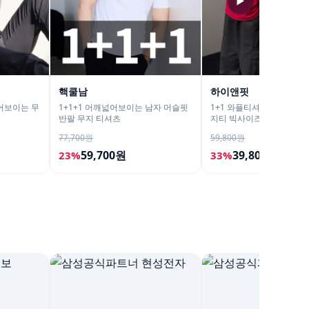
▶
핵쿨남
하이앤핏
어보이는 무
1+1+1 어깨넓어보이는 남자 머슬핏
1+1 와플티셔츠 쭉티 무지
반팔 무지 티셔츠
지티 빅사이즈긴팔티
77,700원
59,800원
59,700원
39,800원
23%
33%