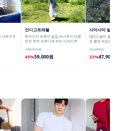
인디고트래블
사마사마 발리
 크루즈 4
후쿠오카 유후인 일일 버스투어 여행
[발리] 발리 블루라군 스노
온천 벳부 유후다케 히타 다자이후
로 촬영 픽업드랍 해양 수
티 체험 산호 열대어
108,000원
72,000원
59,000원
47,900원
45%
33%