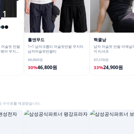
톨앤무드
핵쿨남
성 머슬핏 반팔
1+1 남자크롭티 머슬핏반팔 무지티
남자 머슬핏 반팔 어깨넓
짐웨어 무지
남자머슬핏반팔티
지 티셔츠
66,860원
37,170원
46,800원
24,900원
30%
33%
의 수수료를 제공받습니다.