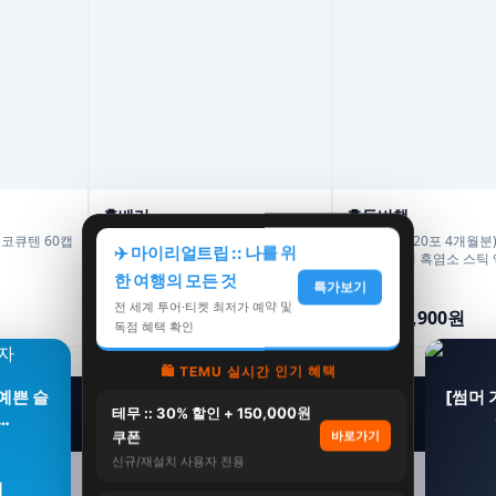
홀베리
홍동비책
 코큐텐 60캡
홀베리 유기농 레몬즙 대용량 PET
(총 4박스 120포 4개월분
✈️ 마이리얼트립 :: 나를 위
500ml, 6개
니아 이경제 흑염소 스틱 
진액 국내산 이경재 30포 1
한 여행의 모든 것
특가보기
59,400원
299,900원
전 세계 투어·티켓 최저가 예약 및
45,400원
189,900원
24%
37%
독점 혜택 확인
🛍️ TEMU 실시간 인기 혜택
예쁜 슬
[썸머
테무 :: 30% 할인 + 150,000원
…
쿠폰
바로가기
신규/재설치 사용자 전용
원