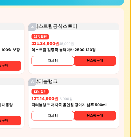
4
22% 할인
22%
34,900원
45,000원
100억 보장
익스트림 김종국 블랙마카 2500 120정
N쇼핑구매
자세히
핑구매
8
12% 할인
12%
14,900원
16,900원
 대용량
닥터블랭크 저자극 올인원 강아지 샴푸 500ml
N쇼핑구매
자세히
핑구매