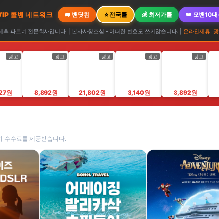
 VIP 콜밴 네트워크
🚐 밴닷컴
⭐ 전국콜
💰 최저가콜
👑 모밴10
휴 파트너 전문회사입니다. | 본사사칭조심 - 어떠한 번호도 쓰지않습니다. |
온라인제휴, 광
광고
광고
광고
광고
광고
627원
8,892원
21,802원
3,140원
8,892원
의 수수료를 제공받습니다.