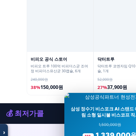
비피오 공식 스토어
닥터트루
비피오 트루 100억 비피더스균 조여
닥터트루 코엔자임 Q10
정 비피더스유산균 30캡슐, 6개
슐, 1개
240,000원
52,000원
150,000원
37,900원
38%
27%
모두의백화점
명품 · 패션 · 생활 총집합
삼성 정수기 비스포크 AI 스탠드 
보기
💰 최저가콜
림 소형 일시불 비스코프 직
1,500,000원
›
1,339,000