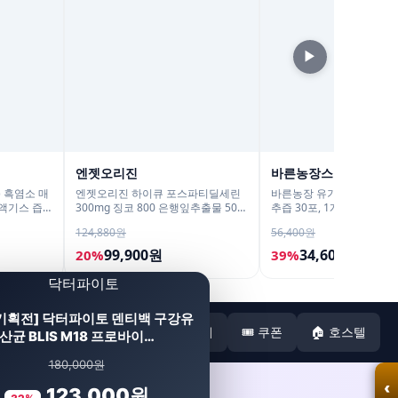
▶
엔젯오리진
바른농장스토어
) 흑염소 매
엔젯오리진 하이큐 포스파티딜세린
바른농장 유기농 국산 브로
액기스 즙
300mg 징코 800 은행잎추출물 50캡
추즙 30포, 1개
5ml, 4개
슐, 5개
124,880원
56,400원
99,900원
34,600원
20%
39%
 기획전] 닥터파이토 덴티백 구강유
🏠 본사
📋 전체
🎟️ 쿠폰
🏠 호스텔
산균 BLIS M18 프로바이…
180,000원
‹
123,000원