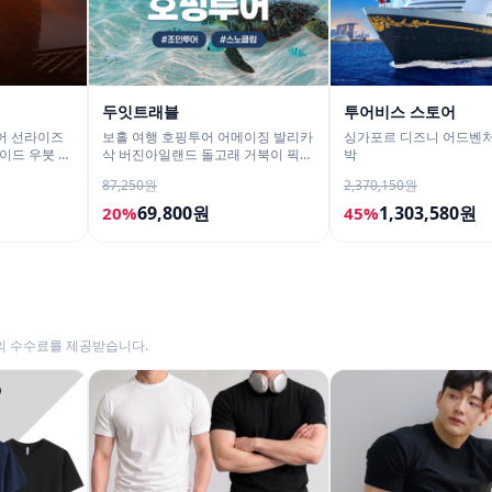
두잇트래블
투어비스 스토어
어 선라이즈
보홀 여행 호핑투어 어메이징 발리카
싱가포르 디즈니 어드벤처
이드 우붓 짱
삭 버진아일랜드 돌고래 거북이 픽드
박
랍 포함
87,250원
2,370,150원
69,800원
1,303,580원
20%
45%
의 수수료를 제공받습니다.