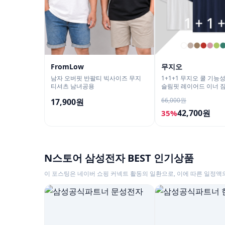
FromLow
무지오
남자 오버핏 반팔티 빅사이즈 무지
1+1+1 무지오 쿨 기능
티셔츠 남녀공용
슬림핏 레이어드 이너 
티셔츠
66,000원
17,900원
42,700원
35%
N스토어 삼성전자 BEST 인기상품
이 포스팅은 네이버 쇼핑 커넥트 활동의 일환으로, 이에 따른 일정액