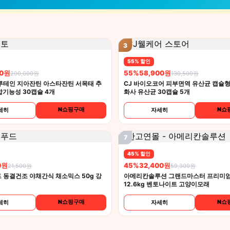
3
55% 할인
00원
55%
58,900원
200,000원
130,500원
루테인 지아잔틴 아스타잔틴 서목태 추
CJ 바이오코어 피부면역 유산균 캡슐형 
합기능성 30캡슐 4개
화사 유산균 30캡슐 5개
N쇼핑구매
N쇼
세히
자세히
7
45% 할인
0원
45%
32,400원
21,500원
59,300원
 동결건조 야채간식 채소믹스 50g 강
아메리칸솔루션 그랜드마스터 프리미엄
12.6kg 벤토나이트 고양이모래
N쇼핑구매
N쇼
세히
자세히