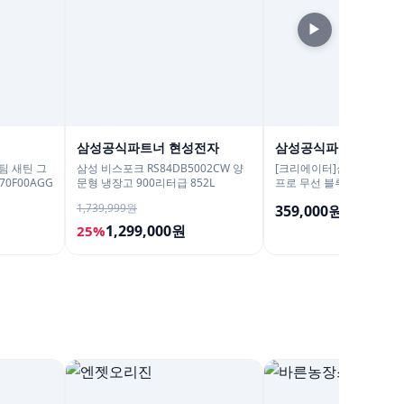
▶
삼성공식파트너 현성전자
삼성공식파트너사 포
스팀 새틴 그
삼성 비스포크 RS84DB5002CW 양
[크리에이터]삼성전자 갤럭
0F00AGG
문형 냉장고 900리터급 852L
프로 무선 블루투스 이어폰 A
R640N
1,739,999원
359,000원
1,299,000원
25%