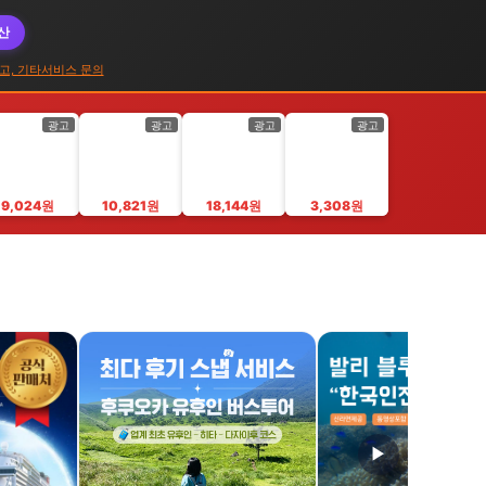
대산
고, 기타서비스 문의
광고
광고
광고
광고
9,024원
10,821원
18,144원
3,308원
▶