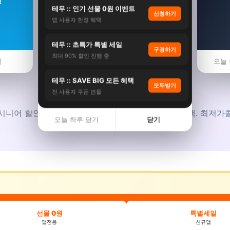
테무 :: 인기 선물 0원 이벤트
신청하기
앱 사용자 한정 혜택
💰
테무 :: 초특가 특별 세일
구경하기
최대 90% 할인 진행 중
기
오늘 
테무 :: SAVE BIG 모든 혜택
2026년
시니어 할인
모두받기
전 사용자 쿠폰 번들
시니어 할인 모음, 65세 경로할인, 교통·입장·여행 혜택. 최저가
오늘 하루 닫기
닫기
선물 0원
특별세일
앱전용
신규앱