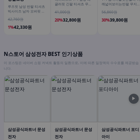
귤러핏 긴팔 티셔츠 무지
깨넓어보이는반팔 무지
루즈핏 남성 반팔 티셔츠
티
흰색티셔츠
빅사이즈 남자 오버핏 티
41,000원
56,860원
셔츠 무지티셔츠 여름
42,760원
32,800원
39,800원
20%
30%
42,330원
1%
N스토어 삼성전자 BEST 인기상품
이 포스팅은 네이버 쇼핑 커넥트 활동의 일환으로, 이에 따른 일정액의 수수료를 제공받습
니다.
▶
삼성공식파트너 문성
삼성공식파트너 문성
삼성공식파트너 포디
전자
전자
아이