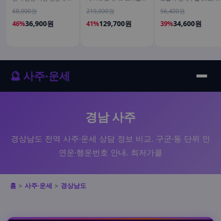
피스팩 22포, 1개
스트렝스 알래스카산 명
개
68,000원
219,000원
56,400원
태 180정, 2개
36,900원
129,700원
34,600원
46%
41%
39%
🔮 사주·운세
경남 사주
경상남도 전역 사주·운세 상담 정보 비교. 구군·동 단위 인
연운·행운번호 안내. 최저가콜
홈
>
사주·운세
>
경상남도