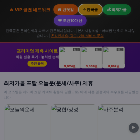
🔥 VIP 콜밴 네트워크
🚐 밴닷컴
⭐ 전국콜
💰 최저가콜
👑 모밴10대산
전국콜은 온라인제휴 파트너 전문회사입니다. | 본사사칭조심 - 어떠한 번호도 쓰지않
습니다. |
온라인제휴, 광고, 기타서비스 문의
광고
광고
광고
프리미엄 제휴 사이트
회원 전용 특가 · 놓치면 손해
추천 클릭
9,024원
3,308원
8,892원
최저가콜 포탈 오늘운(운세/사주) 제휴
이 포스팅은 네이버 쇼핑 커넥트 활동의 일환으로, 이에 따른 일정액의 수수료를 제공받습
니다.
▶