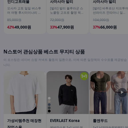
인디고트래블
사마사마 발리
사마사마 발리
오사카 교토 일일 버스투
[발리] 발리 블루라군 스
[발리] 바투르산 지프투
어 여행 후시미이나리 아
노쿨링 고프로 촬영 픽업
선라이즈 낀따마니 일출
라시야마 은각사 청수사
드랍 해양 수상 액티비티
한국어가이드 우붓 짱구
85,000원
72,000원
104,000원
철학의길
체험 산호 열대어
택시투어
49,000원
47,900원
66,000원
42%
33%
37%
N스토어 관심상품 베스트 무지티 상품
이 포스팅은 네이버 쇼핑 커넥트 활동의 일환으로, 이에 따른 일정액의 수수료를 제공받습
니다.
▶
가성비템추천 매장현
EVERLAST Korea
톨앤무드
장업소용
에버라스트 1+1 남성 레
1+1 남자머슬핏반팔티 어