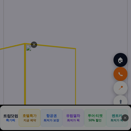
✕
🏠
📞
📍
⬆️
🏠
🌴
🌺
🎁
🏝️
트립닷컴
호텔특가
항공권
유럽열차
투어·티켓
렌트카
✕
특가픽
지금 예약
최저가 보장
최저가 픽
50% 할인
최저가 픽
홈
발리
하와이
쿠팡
몰디브
할인