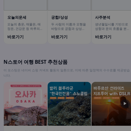
오늘의운세
궁합/상성
사주분석
오늘의 총운, 재물운, 애
두 사람의 이름과 오행을
생년월일시를 기반으로
정운, 건강운 등 하루의
바탕으로 궁합과 상성을
성향과 운의 흐름을 분석
운세를 확인
분석하는 서비스
하는 사주풀이
바로가기
바로가기
바로가기
N스토어 여행 BEST 추천상품
이 포스팅은 네이버 쇼핑 커넥트 활동의 일환으로, 이에 따른 일정액의 수수료를 제공받습
니다.
▶