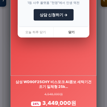
›
‹
1등 사주 플랫폼 "천명"에서 인생 역전
상담 신청하기 →
입점 · 제휴 문의
오늘 하루 닫기
닫기
삼성 WD90F25CHY 비스포크 AI콤보 세탁기건
[3개월분] 비타민마을 프리미엄 칼륨 포타슘
1200mg 30일분 1…
조기 일체형 25k…
4,548,000원
86,700원
3,449,000원
39,900원
24%
54%