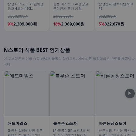
삼성 비스포크 AI 김치냉
삼성 비스포크 AI냉장고
삼성전자 갤럭시탭 S10
장고 4도어 490L
문성전자 특가 기획
FE
RK70F49M2DD 에센셜
2,550,000원
2,900,000원
863,800원
다크메탈 유산균아삭 숙
성모드
2,309,000원
2,389,000원
822,670원
9%
18%
5%
N스토어 식품 BEST 인기상품
이 포스팅은 네이버 쇼핑 커넥트 활동의 일환으로, 이에 따른 일정액의 수수료를 제공받습
니다.
▶
애드마일스
블루존 스토어
바른농장스토어
올인원 멀티비타민 하루
[한국공식몰] 스포츠리서
바른농장 유기농 국산 브
한팩 남성 여성 영양제 오
치 rTG 오메가3 트리플
로콜리 양배추즙 30포, 1