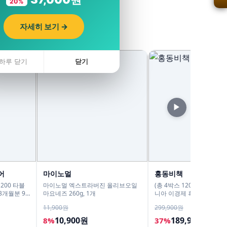
20%
자세히 보기 →
하루 닫기
닫기
▶
어
마이노멀
홍동비책
200 타블
마이노멀 엑스트라버진 올리브오일
(총 4박스 120포 4개월분)
3개월분 90
마요네즈 260g, 1개
니아 이경제 흑염소 스틱 
진액 국내산 이경재 30포 15
11,900원
299,900원
10,900원
189,900원
8%
37%