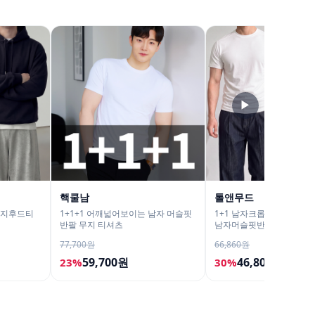
▶
핵쿨남
톨앤무드
무지후드티
1+1+1 어깨넓어보이는 남자 머슬핏
1+1 남자크롭티 머슬핏반
반팔 무지 티셔츠
남자머슬핏반팔티
77,700원
66,860원
59,700원
46,800원
23%
30%