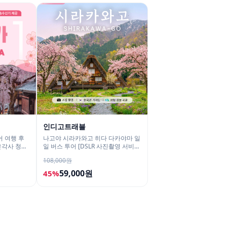
인디고트래블
 여행 후
나고야 시라카와고 히다 다카야마 일
은각사 청수
일 버스 투어 [DSLR 사진촬영 서비
스]
108,000원
59,000원
45%