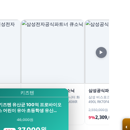
▶
전자
삼성전자공식파트너 큐소닉
삼성공식파트너 문성
02CW 양
삼성전자 32인치 S7 UHD 모니터 화
삼성 비스포크 AI 김치냉장
52L
이트 S32D701 LS32D701EAKXKR
490L RK70F49M2DD 
키즈텐 유산균 100억 프로바이오
탈 유산균아삭 숙성모드
450,000원
2,550,000원
스 어린이 유아 초등학생 유산…
359,000원
2,309,000원
20%
9%
46,000원
‹
37,000원