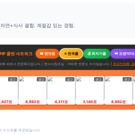
 자연+식사 결합. 계절감 있는 경험.
 VIP 콜밴 네트워크
🚐 밴닷컴
⭐ 전국콜
💰 최저가콜
👑 모밴10
휴 파트너 전문회사입니다. | 본사사칭조심 - 어떠한 번호도 쓰지않습니다. |
온라인제휴, 광
광고
광고
광고
광고
광고
5,627원
8,892원
4,211원
3,140원
8,892원
의 수수료를 제공받습니다.