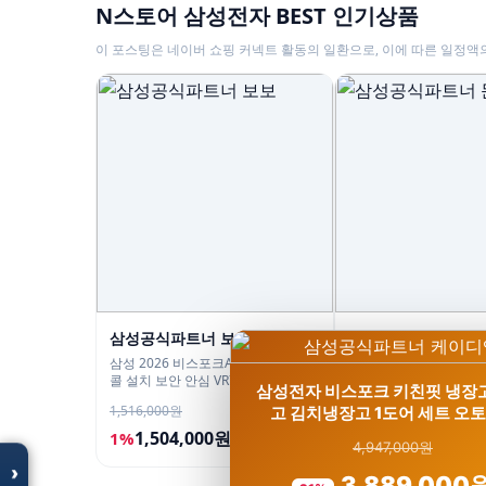
N스토어 삼성전자 BEST 인기상품
이 포스팅은 네이버 쇼핑 커넥트 활동의 일환으로, 이에 따른 일정액
삼성공식파트너 보보
삼성공식파트너 문
모두의백화점
삼성 2026 비스포크AI 스팀 새틴차
삼성 비스포크 AI 김치
콜 설치 보안 안심 VR70F00AGH
490L RK70F49M2ZD
명품 · 패션 · 생활 총집합
삼성전자 비스포크 키친핏 냉장
보기
유산균아삭 숙성모드
1,516,000원
2,550,000원
고 김치냉장고 1도어 세트 오
1,504,000원
2,309,000원
1%
9%
4,947,000원
›
3,889,000