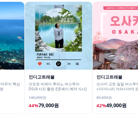
인디고트래블
인디고트래블
시마무이 핵심
삿포로 비에이 후라노 버스투어
오사카 교토 일일 버스투어
촬영
DSLR 사진 촬영 /[준페이 예약 식사]
시미이나리 아라시야마 
사 철학의길
140,000원
85,000원
79,000원
49,000원
44%
42%