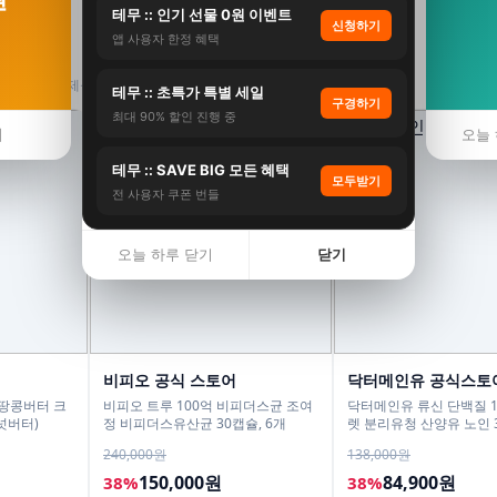
테무 :: 인기 선물 0원 이벤트
신청하기
앱 사용자 한정 혜택
의 수수료를 제공받습니다.
테무 :: 초특가 특별 세일
구경하기
최대 90% 할인 진행 중
기
오늘 
테무 :: SAVE BIG 모든 혜택
모두받기
전 사용자 쿠폰 번들
오늘 하루 닫기
닫기
비피오 공식 스토어
닥터메인유 공식스토
 땅콩버터 크
비피오 트루 100억 비피더스균 조여
닥터메인유 류신 단백질 1
피넛버터)
정 비피더스유산균 30캡슐, 6개
렛 분리유청 산양유 노인 
정, 2개
240,000원
138,000원
150,000원
84,900원
38%
38%