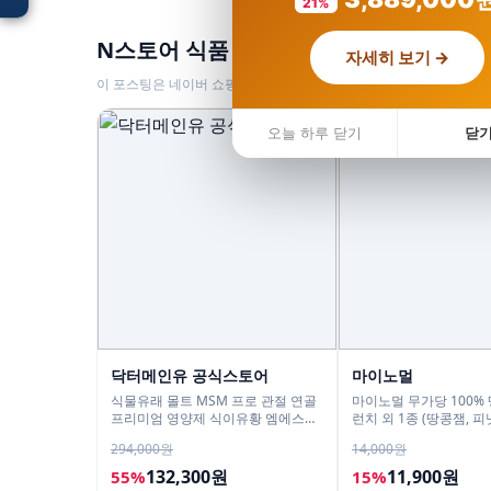
21%
N스토어 식품 BEST 인기상품
자세히 보기 →
이 포스팅은 네이버 쇼핑 커넥트 활동의 일환으로, 이에 따른 일정액
입점 · 제휴 문의
오늘 하루 닫기
닫
닥터메인유 공식스토어
마이노멀
식물유래 몰트 MSM 프로 관절 연골
마이노멀 무가당 100%
프리미엄 영양제 식이유황 엠에스엠
런치 외 1종 (땅콩잼, 
60정, 6개
294,000원
14,000원
132,300원
11,900원
55%
15%