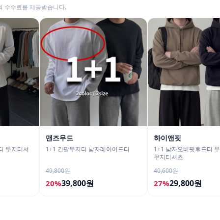
의 수수료를 제공받습니다.
맨즈무드
하이앤핏
티 무지티셔
1+1 긴팔무지티 남자레이어드티
1+1 남자오버핏후드티 
무지티셔츠
49,800원
40,600원
39,800원
29,800원
20%
27%