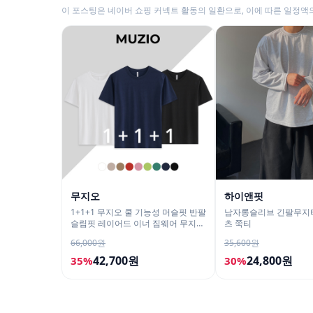
이 포스팅은 네이버 쇼핑 커넥트 활동의 일환으로, 이에 따른 일정액
무지오
하이앤핏
1+1+1 무지오 쿨 기능성 머슬핏 반팔
남자롱슬리브 긴팔무지
슬림핏 레이어드 이너 짐웨어 무지
츠 쭉티
티셔츠
66,000원
35,600원
42,700원
24,800원
35%
30%