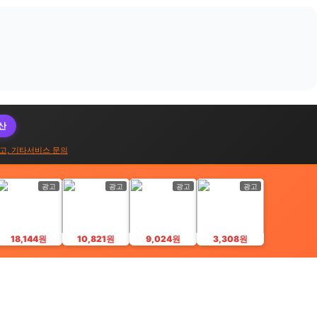
대산
고, 기타서비스 문의
광고
광고
광고
광고
18,144원
10,821원
9,024원
3,308원