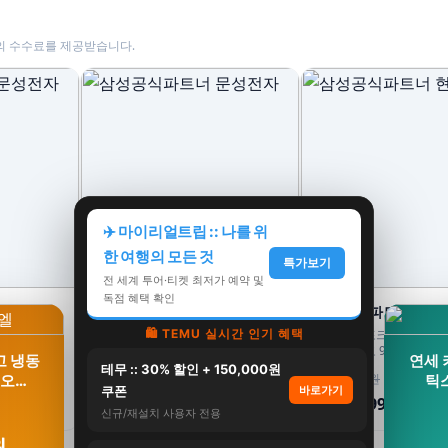
의 수수료를 제공받습니다.
✈️ 마이리얼트립 :: 나를 위
한 여행의 모든 것
특가보기
전 세계 투어·티켓 최저가 예약 및
독점 혜택 확인
성전자
삼성공식파트너 문성전자
삼성공식파트너 현성
냉장고 4도어
삼성 비스포크 AI 김치냉장고 4도어
🛍️ TEMU 실시간 인기 혜택
삼성 비스포크 RS84DB50
 에센셜 화이트
490L RK70F49M2GD 에센셜 베이지
문형 냉장고 900리터급 8
고 냉동
연세 
유산균아삭 숙성모드
테무 :: 30% 할인 + 150,000원
2,550,000원
1,739,999원
토오…
틱
쿠폰
바로가기
2,309,000원
1,299,000원
9%
25%
신규/재설치 사용자 전용
원