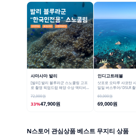
사마사마 발리
인디고트래블
[발리] 발리 블루라군 스노쿨링 고프
삿포로 오타루 샤코탄 
로 촬영 픽업드랍 해양 수상 액티비
일일 버스투어/ DSLR 
티 체험 산호 열대어
72,000원
69,000원
47,900원
69,000원
33%
N스토어 관심상품 베스트 무지티 상품