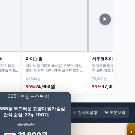
▶
어
마이노멀
서우코리아
200 타블
마이노멀 100% 국산콩 두부면 저칼
절대콜라겐 플러스 비오틴 1
3개월분 90
로리 두유면 식단 단백 글루텐프리
자 펩타이드 피쉬 어류 어린
180g 10개입
120g
49,800원
78,000원
24,900원
37,000원
50%
53%
1 365닭 부드러운 고양이 닭가슴살
사카성
🎢 유니버설
🚇 오사카패스
✈️ 간사이공항
🦀 도톤보리
간식 순살, 22g, 100개
35,000원
‹
21,900원