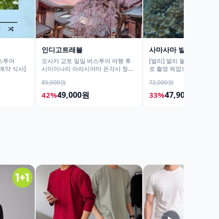
인디고트래블
사마사마 발리
스투어
오사카 교토 일일 버스투어 여행 후
[발리] 발리 블루라군 스노
 예약 식사]
시미이나리 아라시야마 은각사 청수
로 촬영 픽업드랍 해양 수
사 철학의길
티 체험 산호 열대어
85,000원
72,000원
49,000원
47,900원
42%
33%