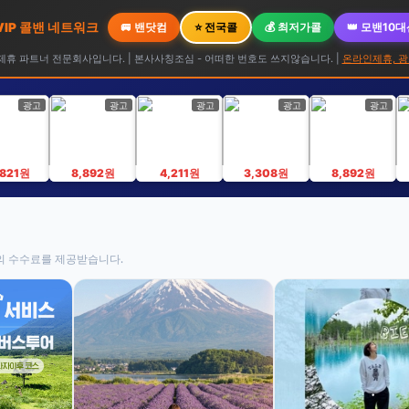
 VIP 콜밴 네트워크
🚐 밴닷컴
⭐ 전국콜
💰 최저가콜
👑 모밴10
휴 파트너 전문회사입니다. | 본사사칭조심 - 어떠한 번호도 쓰지않습니다. |
온라인제휴, 광
광고
광고
광고
광고
광고
,821원
8,892원
4,211원
3,308원
8,892원
의 수수료를 제공받습니다.