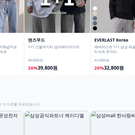
맨즈무드
EVERLAST Korea
 어깨넓어보
1+1 긴팔무지티 남자레이어드티
에버라스트 1+1 남성 레
티셔츠
티셔츠 무지티
49,800원
41,000원
39,800원
32,800원
20%
20%
의 수수료를 제공받습니다.