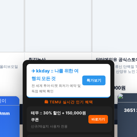
칠갑농산
닥터메인유 공식스토
 올리브오일
칠갑농산 대용량 만두 1.3kg 1+1 고
닥터메인유 류신 단백질 1
✈️ kkday :: 나를 위한 여
기 김치 손만두 군만두
렛 분리유청 산양유 노인 
정, 2개
행의 모든 것
20,900원
138,000원
특가보기
전 세계 투어·티켓 최저가 예약 및
15,900원
84,900원
24%
38%
독점 혜택 확인
🛍️ TEMU 실시간 인기 혜택
365
0mm
테무 :: 30% 할인 + 150,000원
🏠
🏯 오
쿠폰
바로가기
신규/재설치 사용자 전용