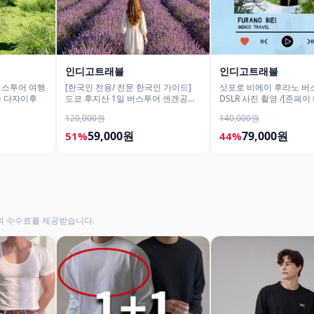
인디고트래블
인디고트래블
버스투어 여행
[한국인 전용/ 전문 한국인 가이드]
삿포로 비에이 후라노 버
타 다자이후
도쿄 후지산 1일 버스투어 센겐공원
DSLR 사진 촬영 /[준페이
히카와시계점/DSLR 사진촬영
120,000원
140,000원
59,000원
79,000원
51%
44%
의 수수료를 제공받습니다.