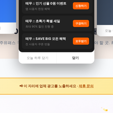
테무 :: 인기 선물 0원 이벤트
신청하기
🎫
앱 사용자 한정 혜택
테무 :: 초특가 특별 세일
구경하기
최대 90% 할인 진행 중
기
2026년
전국
오사카주유패스
오늘 
테무 :: SAVE BIG 모든 혜택
모두받기
주유패스 구매, 무료입장 40곳, 1일·2일권 가격, 꼭 가야 할 곳.
전 사용자 쿠폰 번들
오늘 하루 닫기
닫기
📢 이 자리에 업체 광고를 노출하세요 ·
제휴 문의