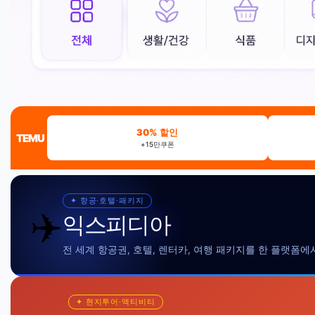
30% 할인
TEMU
+15만쿠폰
✦ 항공·호텔·패키지
✈️
익스피디아
전 세계 항공권, 호텔, 렌터카, 여행 패키지를 한 플랫폼에
✦ 현지투어·액티비티