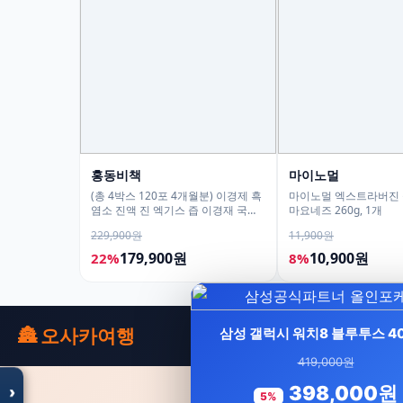
홍동비책
마이노멀
(총 4박스 120포 4개월분) 이경제 흑
마이노멀 엑스트라버진
염소 진액 진 엑기스 즙 이경재 국내
마요네즈 260g, 1개
산 리뉴얼 70ml 30포, 4개
229,900원
11,900원
179,900원
10,900원
22%
8%
모두의백화점
명품 · 패션 · 생활 총집합
보기
🏯 오사카여행
삼성 갤럭시 워치8 블루투스 4
419,000원
398,000원
›
5%