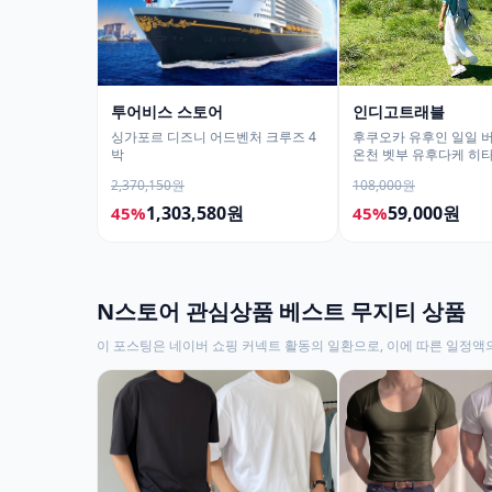
투어비스 스토어
인디고트래블
싱가포르 디즈니 어드벤처 크루즈 4
후쿠오카 유후인 일일 
박
온천 벳부 유후다케 히
2,370,150원
108,000원
1,303,580원
59,000원
45%
45%
N스토어 관심상품 베스트 무지티 상품
이 포스팅은 네이버 쇼핑 커넥트 활동의 일환으로, 이에 따른 일정액