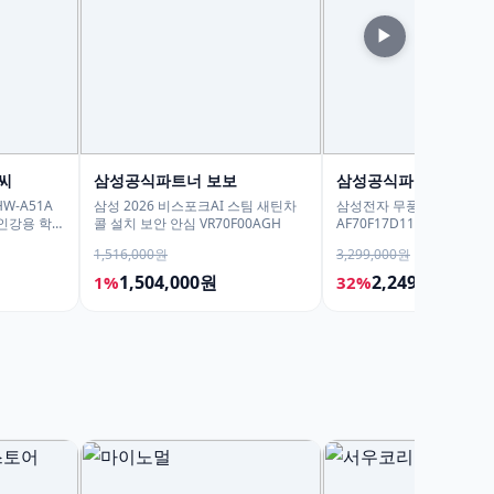
▶
씨
삼성공식파트너 보보
삼성공식파트너 평강
W-A51A
삼성 2026 비스포크AI 스팀 새틴차
삼성전자 무풍 에어컨 멀티
 인강용 학생
콜 설치 보안 안심 VR70F00AGH
AF70F17D11BRS 일반배관
본설치비무료
1,516,000원
3,299,000원
1,504,000원
2,249,000원
1%
32%