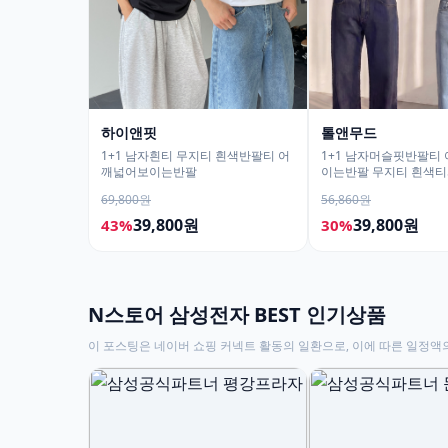
하이앤핏
톨앤무드
1+1 남자흰티 무지티 흰색반팔티 어
1+1 남자머슬핏반팔티
깨넓어보이는반팔
이는반팔 무지티 흰색
69,800원
56,860원
39,800원
39,800원
43%
30%
N스토어 삼성전자 BEST 인기상품
이 포스팅은 네이버 쇼핑 커넥트 활동의 일환으로, 이에 따른 일정액