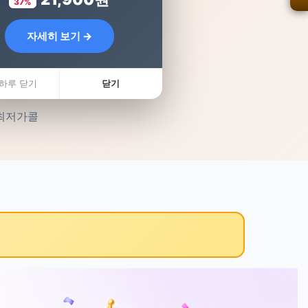
37%
자세히 보기 →
하루 닫기
닫기
 최저가콜