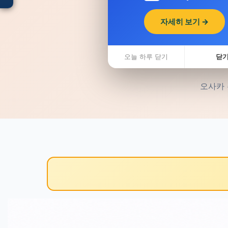
자세히 보기 →
입점 · 제휴 문의
오늘 하루 닫기
닫
오사카 