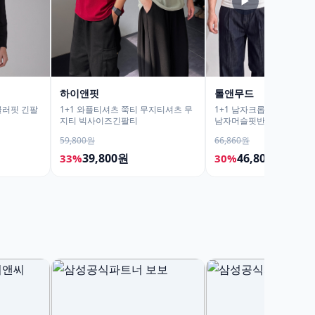
▶
하이앤핏
톨앤무드
귤러핏 긴팔
1+1 와플티셔츠 쭉티 무지티셔츠 무
1+1 남자크롭티 머슬핏반
지티 빅사이즈긴팔티
남자머슬핏반팔티
59,800원
66,860원
39,800원
46,800원
33%
30%