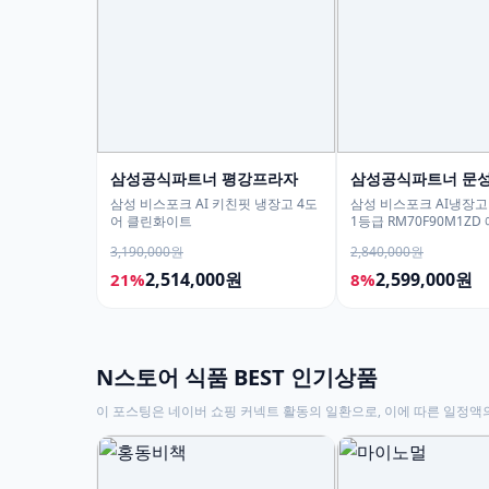
삼성공식파트너 평강프라자
삼성공식파트너 문
삼성 비스포크 AI 키친핏 냉장고 4도
삼성 비스포크 AI냉장고 
어 클린화이트
1등급 RM70F90M1ZD
트 푸드쇼케이스
3,190,000원
2,840,000원
2,514,000원
2,599,000원
21%
8%
N스토어 식품 BEST 인기상품
이 포스팅은 네이버 쇼핑 커넥트 활동의 일환으로, 이에 따른 일정액