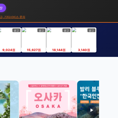
대산
고, 기타서비스 문의
광고
광고
광고
광고
9,024원
15,627원
18,144원
3,140원
▶