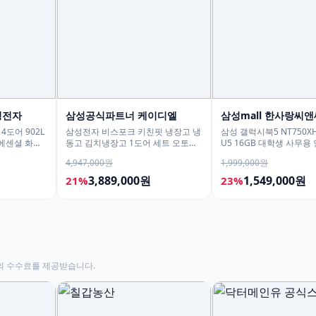
성전자
삼성공식파트너 케이디엘
삼성mall 한사랑씨앤
4도어 902L
삼성전자 비스포크 키친핏 냉장고 냉
삼성 갤럭시북5 NT750XH
 에센셜 화이
동고 김치냉장고 1도어 세트 오토오
U5 16GB 대학생 사무용
픈도어 AI정온
용 노트북
4,947,000원
1,999,000원
3,889,000원
1,549,000원
21%
23%
의 수수료를 제공받습니다.