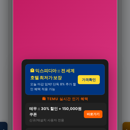
🏨 익스피디아 :: 전 세계
호텔 최저가 보장
가격확인
오늘 마감 임박! 단독 8% 추가 할
인 혜택 적용 가능
🛍️ TEMU 실시간 인기 혜택
모두의백화점
테무 :: 30% 할인 + 150,000원
명품 · 패션 · 생활
쿠폰
바로가기
총집합 보기
신규/재설치 사용자 전용