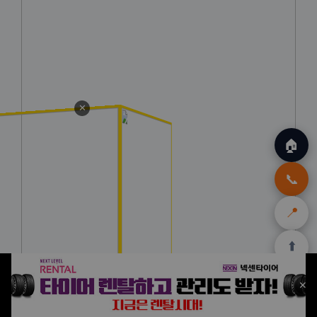
✕
🏠
📞
📍
⬆️
🏠
✈️
🛒
🎁
🛡️
✕
홈
트립
테무
아마존
여행
닷컴
쿠폰
할인
보험