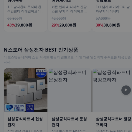
하이앤핏
어반체이스
워크모드
1+1 남자흰티 무지티 흰
버튼 헨리넥 티셔츠 긴팔
1+1 남자 레이어드티 남
색반팔티 어깨넓어보이는
스판 무지 티 레이어드 이
자무지티 이너티
반팔
너 남녀공용 봄신상 남친
69,800원
42,000원
57,000원
룩
39,800원
29,800원
39,800원
43%
29%
30%
N스토어 삼성전자 BEST 인기상품
이 포스팅은 네이버 쇼핑 커넥트 활동의 일환으로, 이에 따른 일정액의 수수료를 제공받습
니다.
▶
삼성공식파트너 현성
삼성공식파트너 문성
삼성공식파트너 평강
전자
전자
프라자
삼성 얼음 정수기 비스포
삼성 비스포크 AI냉장고
삼성전자 무풍 에어컨 멀