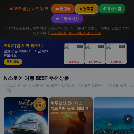
🔥 VIP 콜밴 네트워크
🚐 밴닷컴
⭐ 전국콜
💰 최저가콜
👑 모밴10대산
최저가콜은 온라인제휴 파트너 전문회사입니다. | 본사사칭조심 - 어떠한 번호도 쓰지
않습니다. |
온라인제휴, 광고, 기타서비스 문의
프리미엄 제휴 파트너
광고
광고
광고
믿고 쓰는 파트너사 · 지금 혜택
받으세요
추천 클릭
4,211원
10,821원
8,892원
N스토어 여행 BEST 추천상품
이 포스팅은 네이버 쇼핑 커넥트 활동의 일환으로, 이에 따른 일정액의 수수료를 제공받습
니다.
▶