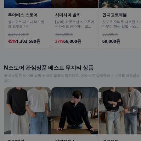
투어비스 스토어
사마사마 발리
인디고트래블
싱가포르 디즈니 어드벤
[발리] 바투르산 지프투어
삿포로 오타루 샤코탄 시
처 크루즈 4박
선라이즈 낀따마니 일출
마무이 핵심 일일 버스투
한국어가이드 우붓 짱구
어/ DSLR 촬영
2,370,150원
104,000원
69,000원
택시투어
1,303,580원
66,000원
69,000원
45%
37%
N스토어 관심상품 베스트 무지티 상품
이 포스팅은 네이버 쇼핑 커넥트 활동의 일환으로, 이에 따른 일정액의 수수료를 제공받습
니다.
▶