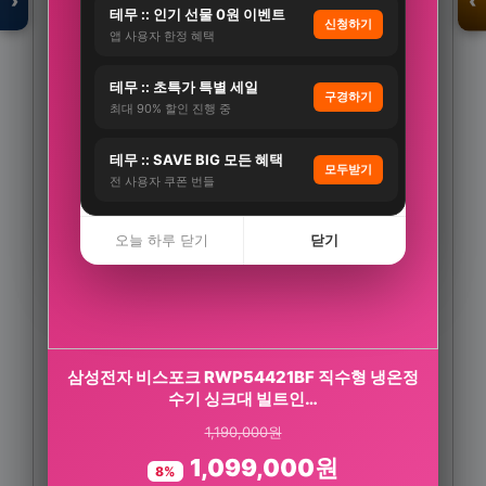
›
‹
테무 :: 인기 선물 0원 이벤트
신청하기
앱 사용자 한정 혜택
테무 :: 초특가 특별 세일
입점 · 제휴 문의
구경하기
최대 90% 할인 진행 중
테무 :: SAVE BIG 모든 혜택
모두받기
전 사용자 쿠폰 번들
오늘 하루 닫기
닫기
삼성전자 비스포크 RWP54421BF 직수형 냉온정
CJ 바이오코어 피부면역 유산균 캡슐형 100억 보
수기 싱크대 빌트인…
장 화사 유산균 3…
1,190,000원
55,800원
1,099,000원
30,800원
8%
45%