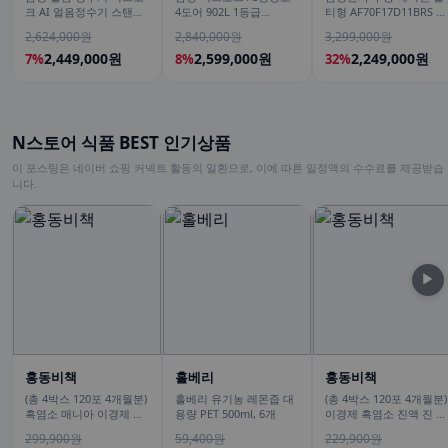
크 AI 얼음정수기 스탠드
4도어 902L 1등급
티형 AF70F17D11BRS 일
예쁜 일시불 비스코프 직
RM70F90M1GD 에센셜
반배관 전국, 기본설치비
2,624,000원
2,840,000원
3,299,000원
수 냉온 정수
베이지 푸드쇼케이스
무료
2,449,000원
2,599,000원
2,249,000원
7%
8%
32%
N스토어 식품 BEST 인기상품
이 포스팅은 네이버 쇼핑 커넥트 활동의 일환으로, 이에 따른 일정액의 수수료를 제공받습
니다.
▶
홍동비책
홀베리
홍동비책
(총 4박스 120포 4개월분)
홀베리 유기농 레몬즙 대
(총 4박스 120포 4개월분)
흑염소 매니아 이경제 흑
용량 PET 500ml, 6개
이경제 흑염소 진액 진 엑
염소 스틱 액기스 즙 진액
기스 즙 이경재 국내산 리
299,900원
59,400원
229,900원
국내산 이경재 30포
뉴얼 70ml 30포, 4개