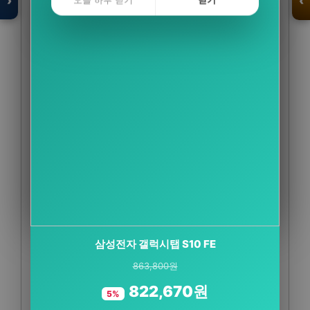
›
‹
오늘 하루 닫기
닫기
식물성 멜라토닌 5mg 미국 메라토닌 L 트립토판
입점 · 제휴 문의
룰라바이
33,600원
19,800원
41%
자세히 보기 →
오늘 하루 닫기
닫기
삼성전자 갤럭시탭 S10 FE
863,800원
822,670원
5%