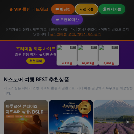
🔥 VIP 콜밴 네트워크
🚐 밴닷컴
⭐ 전국콜
💰 최저가콜
👑 모밴10대산
최저가콜은 온라인제휴 파트너 전문회사입니다. | 본사사칭조심 - 어떠한 번호도 쓰지
않습니다. |
온라인제휴, 광고, 기타서비스 문의
광고
광고
광고
프리미엄 제휴 사이트
회원 전용 특가 · 놓치면 손해
추천 클릭
4,211원
10,821원
8,892원
N스토어 여행 BEST 추천상품
이 포스팅은 네이버 쇼핑 커넥트 활동의 일환으로, 이에 따른 일정액의 수수료를 제공받습
니다.
▶