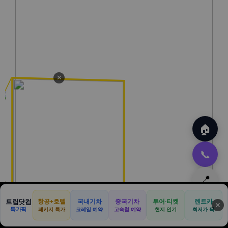
✕
🏠
📞
📍
트립닷컴
항공+호텔
국내기차
중국기차
투어·티켓
렌트카
⬆️
✕
특가픽
패키지 특가
코레일 예약
고속철 예약
현지 인기
최저가 픽