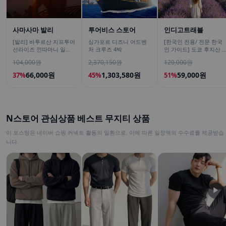
사마사마 발리
투어비스 스토어
인디고트래블
[발리] 바투르산 지프투어
싱가포르 디즈니 어드벤
[한국인 전용/ 전문 한국
선라이즈 낀따마니 일출
처 크루즈 4박
인 가이드] 도쿄 후지산 1
한국어가이드 우붓 짱구
일 버스투어 센겐공원 히
104,000원
2,370,150원
120,000원
택시투어
카와시계점/DSLR 사진촬
영
66,000원
1,303,580원
59,000원
37%
45%
51%
N스토어 관심상품 베스트 무지티 상품
이 포스팅은 네이버 쇼핑 커넥트 활동의 일환으로, 이에 따른 일정액의 수수료를 제공받습
니다.
▶