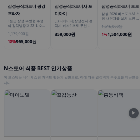
삼성공식파트너 평강
삼성공식파트너사 포
삼성공식파트너 보보
프라자
디아이
삼성 2026 비스포크AI 스
팀 새틴차콜 설치 보안 안
1등급 삼성 뚜껑형 뚜껑
[크리에이터]삼성전자 갤
심 VR70F00AGH
식 김치냉장고 221L 소형
럭시 버즈4 프로 무선 블
1,516,000원
술냉장고 2도어 세레네실
루투스 이어폰 ANC SM-
1,179,000원
359,000원
1,504,000원
1%
버 RP22C3111Z1
R640N
965,000원
18%
N스토어 식품 BEST 인기상품
이 포스팅은 네이버 쇼핑 커넥트 활동의 일환으로, 이에 따른 일정액의 수수료를 제공받습
니다.
▶