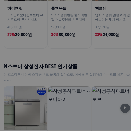
하이앤핏
톨앤무드
핵쿨남
1+1 남자오버핏후드티 무
1+1 머슬핏반팔 헨리넥반
남자 머슬핏 반팔 어깨넓
지후드티 무지티셔츠
팔 머슬핏헨리넥 무지티
어보이는 무지 티셔츠
40,600원
56,860원
37,170원
29,800원
39,800원
24,900원
27%
30%
33%
N스토어 삼성전자 BEST 인기상품
이 포스팅은 네이버 쇼핑 커넥트 활동의 일환으로, 이에 따른 일정액의 수수료를 제공받습
니다.
▶