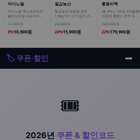
마이노멀
칠갑농산
홍동비책
마이노멀 엑스트라버진
칠갑농산 대용량 만두
(총 4박스 120포 4개월분)
올리브오일 마요네즈
1.3kg 1+1 고기 김치 손만
이경제 흑염소 진액 진 엑
260g, 1개
두 군만두
기스 즙 이경재 국내산 리
11,900원
20,900원
229,900원
뉴얼 70ml 30포, 4개
10,900원
15,900원
179,900원
8%
24%
22%
🏷️ 쿠폰·할인
🎟️
2026년
쿠폰 & 할인코드