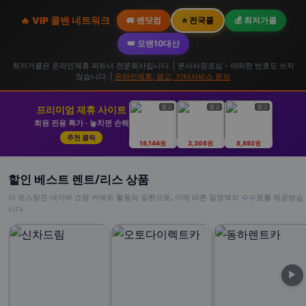
🔥 VIP 콜밴 네트워크
🚐 밴닷컴
⭐ 전국콜
💰 최저가콜
👑 모밴10대산
최저가콜은 온라인제휴 파트너 전문회사입니다. | 본사사칭조심 - 어떠한 번호도 쓰지
않습니다. |
온라인제휴, 광고, 기타서비스 문의
광고
광고
광고
프리미엄 제휴 사이트
회원 전용 특가 · 놓치면 손해
추천 클릭
18,144원
3,308원
8,892원
할인 베스트 렌트/리스 상품
이 포스팅은 네이버 쇼핑 커넥트 활동의 일환으로, 이에 따른 일정액의 수수료를 제공받습
니다.
▶