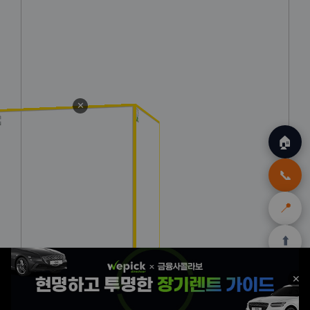
✕
🏠
📞
📍
⬆️
🏠
✈️
🛒
🎁
🛡️
✕
홈
트립
테무
아마존
여행
닷컴
쿠폰
할인
보험