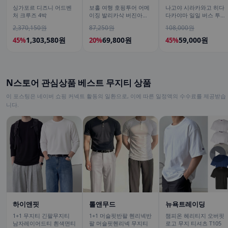
싱가포르 디즈니 어드벤
보홀 여행 호핑투어 어메
나고야 시라카와고 히다
처 크루즈 4박
이징 발리카삭 버진아일
다카야마 일일 버스 투어
랜드 돌고래 거북이 픽드
[DSLR 사진촬영 서비스]
2,370,150원
87,250원
108,000원
랍 포함
1,303,580원
69,800원
59,000원
45%
20%
45%
N스토어 관심상품 베스트 무지티 상품
이 포스팅은 네이버 쇼핑 커넥트 활동의 일환으로, 이에 따른 일정액의 수수료를 제공받습
니다.
▶
하이앤핏
톨앤무드
뉴욕트레이딩
1+1 무지티 긴팔무지티
1+1 머슬핏반팔 헨리넥반
챔피온 헤리티지 오버핏
남자레이어드티 흰색면티
팔 머슬핏헨리넥 무지티
로고 무지 티셔츠 T105