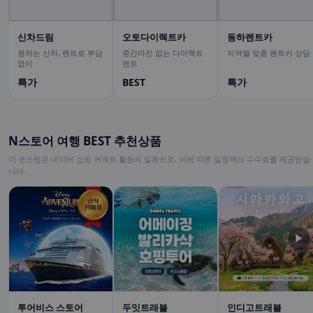
신차드림
오토다이렉트카
동하렌트카
원하는 신차, 렌트로 부담
중간마진 없는 다이렉트
지역별 맞춤 렌트카 상담
없이
렌트
특가
BEST
특가
N스토어 여행 BEST 추천상품
이 포스팅은 네이버 쇼핑 커넥트 활동의 일환으로, 이에 따른 일정액의 수수료를 제공받습
니다.
▶
투어비스 스토어
두잇트래블
인디고트래블