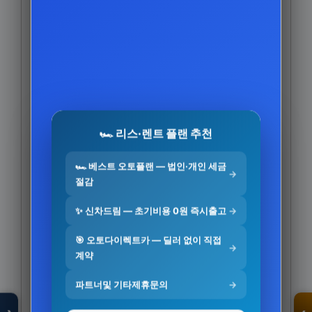
🏎️ 리스·렌트 플랜 추천
🏎️ 베스트 오토플랜 — 법인·개인 세금
→
절감
✨ 신차드림 — 초기비용 0원 즉시출고
→
🎯 오토다이렉트카 — 딜러 없이 직접
→
계약
모두의백화점
명품 · 패션 · 생활
총집합 보기
파트너및 기타제휴문의
→