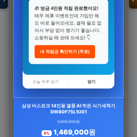
›
‹
🎁
방금 4만원 적립 완료했어요!
테무 제휴 이벤트인데 가입만 해
도 바로 들어오네요. 결제 필요 없
입점 · 제휴 문의
어서 부담 없이 챙기기 좋습니다.
쇼핑하실 때 보태 쓰세요! 👇
내 적립금 확인하기 (무료)
오늘 하루 닫기
닫기
CJ 멜라메이트 트리플액션 식물성 멜라토닌 2mg
삼성 비스포크 14인용 열풍 AI 히든 식기세척기
DW80F75L1U01
30정, 2개
1,590,000원
43,800원
1,469,000원
19,400원
8%
56%