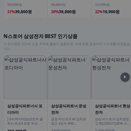
50,600원
56,860원
13,900원
39,800원
39,800원
10,900원
21%
30%
22%
N스토어 삼성전자 BEST 인기상품
이 포스팅은 네이버 쇼핑 커넥트 활동의 일환으로, 이에 따른 일정액의 수수료를 제공받습
니다.
▶
삼성공식파트너사 포
삼성공식파트너 문성
삼성공식파트너 현성
디아이
전자
전자
[크리에이터]삼성전자 갤
삼성 비스포크 AI 김치냉
삼성 비스포크 김치냉장
럭시 버즈4 프로 무선 블
장고 4도어 490L
고 RQ33DG71J3EW 스탠
루투스 이어폰 ANC SM-
RK70F49M2DD 에센셜
드형 3도어 328L 김치플
2,550,000원
1,790,000원