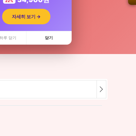
22%
자세히 보기 →
. · 최저가콜
하루 닫기
닫기