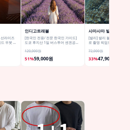
인디고트래블
사마사마 발리
어 선라이즈
[한국인 전용/ 전문 한국인 가이드]
[발리] 발리 블루라군 스노
드 우붓 짱
도쿄 후지산 1일 버스투어 센겐공원
로 촬영 픽업드랍 해양 수
히카와시계점/DSLR 사진촬영
티 체험 산호 열대어
120,000원
72,000원
59,000원
47,900원
51%
33%