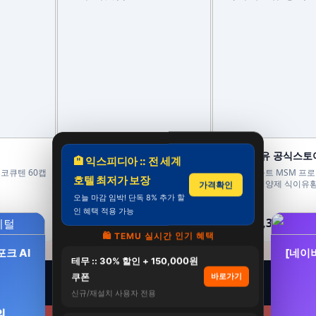
모두의맛집
닥터메인유 공식스토
🏨 익스피디아 :: 전 세계
 코큐텐 60캡
파미고 유기농 스페인 올리브오일 냉
식물유래 몰트 MSM 프로
호텔 최저가 보장
압착 엑스트라 버진 피쿠알 올리브유
프리미엄 영양제 식이유
가격확인
500ml, 2개
60정, 6개
오늘 마감 임박! 단독 8% 추가 할
39,600원
294,000원
인 혜택 적용 가능
34,900원
132,300원
12%
55%
🛍️ TEMU 실시간 인기 혜택
크 AI
[네이
테무 :: 30% 할인 + 150,000원
쿠폰
바로가기
신규/재설치 사용자 전용
원