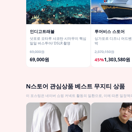
인디고트래블
투어비스 스토어
삿포로 오타루 샤코탄 시마무이 핵심
싱가포르 디즈니 어드벤
일일 버스투어/ DSLR 촬영
박
69,000원
2,370,150원
69,000원
1,303,580원
45%
N스토어 관심상품 베스트 무지티 상품
이 포스팅은 네이버 쇼핑 커넥트 활동의 일환으로, 이에 따른 일정액