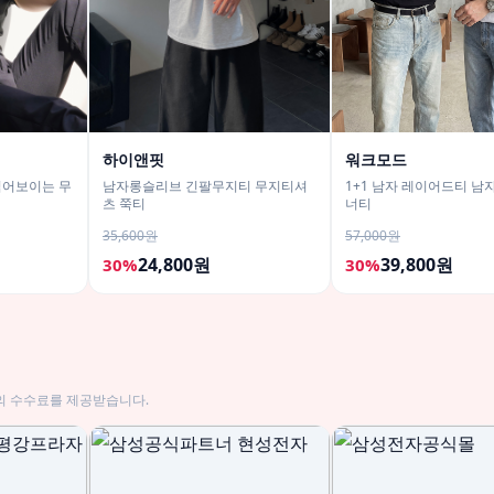
하이앤핏
워크모드
넓어보이는 무
남자롱슬리브 긴팔무지티 무지티셔
1+1 남자 레이어드티 남
츠 쭉티
너티
35,600원
57,000원
24,800원
39,800원
30%
30%
의 수수료를 제공받습니다.