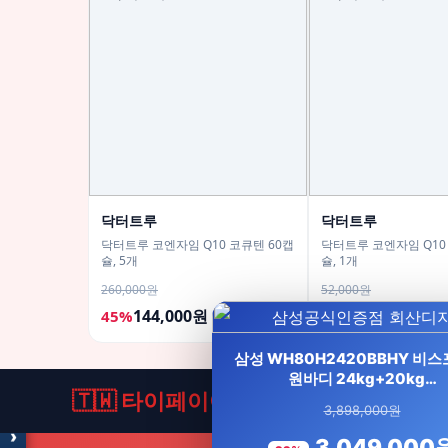
닥터트루
닥터트루
닥터트루 코엔자임 Q10 코큐텐 60캡
닥터트루 코엔자임 Q10
슐, 5개
슐, 1개
260,000원
52,000원
144,000원
37,900원
45%
27%
모두의백화점
명품 · 패션 · 생활 총집합
삼성 WH80H2420BBHY 비스포
보기
원바디 24kg+20kg…
🇹🇼 타이페이여행
3,898,000원
›
3,049,000