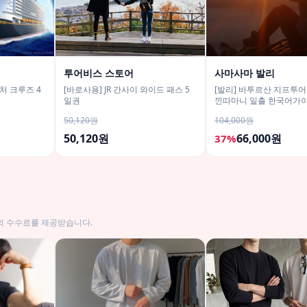
투어비스 스토어
사마사마 발리
처 크루즈 4
[바로사용] JR 간사이 와이드 패스 5
[발리] 바투르산 지프투
일권
낀따마니 일출 한국어가이
구 택시투어
50,120원
104,000원
50,120원
66,000원
37%
의 수수료를 제공받습니다.