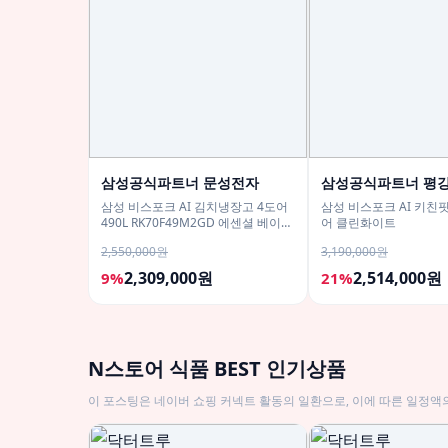
삼성공식파트너 문성전자
삼성공식파트너 평
삼성 비스포크 AI 김치냉장고 4도어
삼성 비스포크 AI 키친핏
490L RK70F49M2GD 에센셜 베이지
어 클린화이트
유산균아삭 숙성모드
2,550,000원
3,190,000원
2,309,000원
2,514,000원
9%
21%
N스토어 식품 BEST 인기상품
이 포스팅은 네이버 쇼핑 커넥트 활동의 일환으로, 이에 따른 일정액