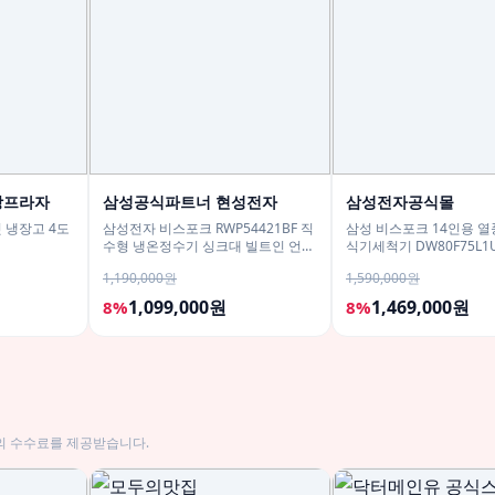
강프라자
삼성공식파트너 현성전자
삼성전자공식몰
 냉장고 4도
삼성전자 비스포크 RWP54421BF 직
삼성 비스포크 14인용 열풍
수형 냉온정수기 싱크대 빌트인 언더
식기세척기 DW80F75L1
싱크 화이트
1,190,000원
1,590,000원
1,099,000원
1,469,000원
8%
8%
의 수수료를 제공받습니다.