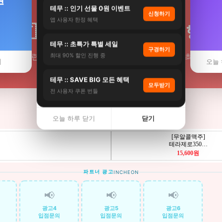
테무 :: 인기 선물 0원 이벤트
신청하기
앱 사용자 한정 혜택
🇹🇼 옥련동 타이페이여행
테무 :: 초특가 특별 세일
구경하기
수구 옥련동 출발 타이페이 패키지 추천. 항공·호텔 최저가 비교
최대 90% 할인 진행 중
기
오늘 
테무 :: SAVE BIG 모든 혜택
모두받기
전 사용자 쿠폰 번들
오늘 하루 닫기
닫기
파트너 광고
INCHEON
📢
📢
📢
광고4
광고5
광고6
입점문의
입점문의
입점문의