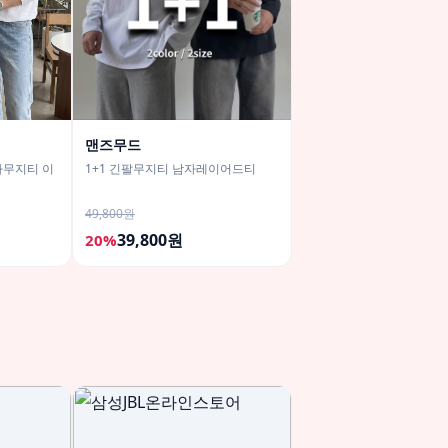
맨즈무드
자무지티 이
1+1 긴팔무지티 남자레이어드티
49,800원
39,800원
20%