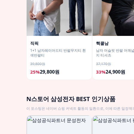
직픽
핵쿨남
1+1 남자레이어드티 반팔무지티 흰
남자 머슬핏 반팔 어깨
색반팔티
지 티셔츠
39,800원
37,170원
29,800원
24,900원
25%
33%
N스토어 삼성전자 BEST 인기상품
이 포스팅은 네이버 쇼핑 커넥트 활동의 일환으로, 이에 따른 일정액