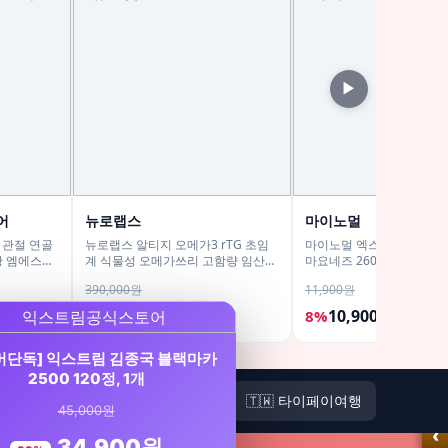
▶
어
뉴로랩스
마이노멀
 관절 연골
뉴로랩스 알티지 오메가3 rTG 초임
마이노멀 엑스트라버진 올
황 엠에스엠
계 식물성 오메가쓰리 고함량 임산부
마요네즈 260g, 1개
30캡슐, 6개
390,000원
11,900원
175,500원
10,900원
55%
8%
버단독] 익스트림 김종국 블랙마카
2500 120정, 1개
🏠
🇹🇼 타이페이여행
45,000원
‹
34,900원