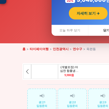
22%
자세히 보기 →
입점 · 제휴 문의
인천광역시 연
오늘 하루 닫기
닫
홈
>
타이페이여행
>
인천광역시
>
연수구
> 옥련동
📢
📢
📢
광고1
광고2
광고3
입점문의
입점문의
입점문의