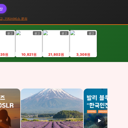
대산
고, 기타서비스 문의
광고
광고
광고
광고
335원
10,821원
21,802원
3,308원
▶