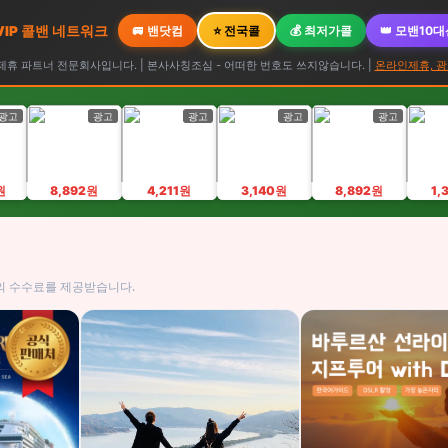
 VIP 콜밴 네트워크
🚐 밴닷컴
⭐ 전국콜
💰 최저가콜
👑 모밴10
휴 파트너 전문회사입니다. | 본사사칭조심 - 어떠한 번호도 쓰지않습니다. |
온라인제휴, 광
광고
광고
광고
광고
광고
원
8,892원
4,211원
3,140원
8,892원
1,
의 수수료를 제공받습니다.