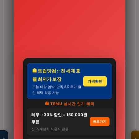
🏨 트립닷컴 :: 전 세계 호
텔 최저가 보장
가격확인
오늘 마감 임박! 단독 8% 추가 할
인 혜택 적용 가능
🛍️ TEMU 실시간 인기 혜택
테무 :: 30% 할인 + 150,000원
모두의백화점
명품 · 패션 · 생활
쿠폰
바로가기
총집합 보기
신규/재설치 사용자 전용