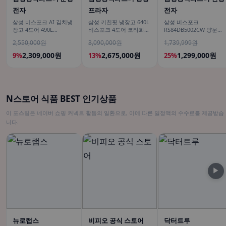
전자
프라자
전자
삼성 비스포크 AI 김치냉
삼성 키친핏 냉장고 640L
삼성 비스포크
장고 4도어 490L
비스포크 4도어 코타화이
RS84DB5002CW 양문형
RK70F49M2DD 에센셜
트
냉장고 900리터급 852L
2,550,000원
3,090,000원
1,739,999원
다크메탈 유산균아삭 숙
성모드
2,309,000원
2,675,000원
1,299,000원
9%
13%
25%
N스토어 식품 BEST 인기상품
이 포스팅은 네이버 쇼핑 커넥트 활동의 일환으로, 이에 따른 일정액의 수수료를 제공받습
니다.
▶
뉴로랩스
비피오 공식 스토어
닥터트루