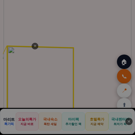
✕
🏠
📞
📍
⬆️
🏠
✈️
🛒
🎁
🛡️
마리트
오늘의특가
국내숙소
마이팩
호텔특가
국내렌터카
✕
특가픽
지금 바로
폭탄 세일
추가할인 팩
지금 예약
최저가 픽
홈
트립
테무
아마존
여행
닷컴
쿠폰
할인
보험