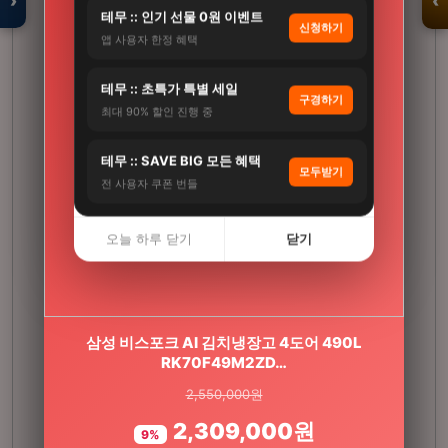
›
‹
테무 :: 인기 선물 0원 이벤트
신청하기
앱 사용자 한정 혜택
입점 · 제휴 문의
테무 :: 초특가 특별 세일
구경하기
최대 90% 할인 진행 중
테무 :: SAVE BIG 모든 혜택
모두받기
전 사용자 쿠폰 번들
오늘 하루 닫기
닫기
[3+1] 동국제약 마이핏 V 활성엽산 임신준비 임산
삼성 비스포크 AI 김치냉장고 4도어 490L
RK70F49M2ZD…
부영양 30정, 4개
2,550,000원
100,000원
2,309,000원
31,900원
9%
68%