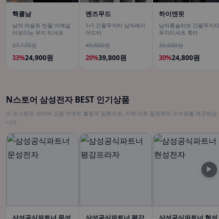
핵쿨남
맨즈무드
하이앤핏
남자 머슬핏 반팔 어깨넓
1+1 긴팔무지티 남자레이
남자롱슬리브 긴팔무지
어보이는 무지 티셔츠
어드티
무지티셔츠 쭉티
37,170원
49,800원
35,600원
24,900원
39,800원
24,800원
33%
20%
30%
N스토어 삼성전자 BEST 인기상품
이 포스팅은 네이버 쇼핑 커넥트 활동의 일환으로, 이에 따른 일정액의 수수료를 제공받습
니다.
▶
삼성공식파트너 문성
삼성공식파트너 평강
삼성공식파트너 현성