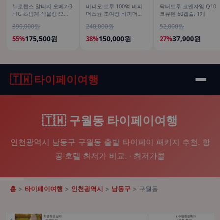
뉴로랩스 알티지 오메가3
비피오 트루 100억 비피
닥터트루 코엔자임 Q10
rTG 초임계 식물성 오메
더스균 조여정 비피더스
코큐텐 60캡슐, 1개
가쓰리 고함량 임산부 30
유산균 30캡슐, 6개
390,000원
240,000원
52,000원
캡슐, 6개
175,500원
150,000원
37,900원
55%
38%
27%
🇹🇼 타이페이여행
🇹🇼 구월동 타이페이여행
인천광역시 남동구 구월동 출발 타이페이 패키지 추천. 항
공·호텔 최저가 비교. · 최저가콜
홈
>
타이페이여행
>
인천광역시
>
남동구
> 구월동