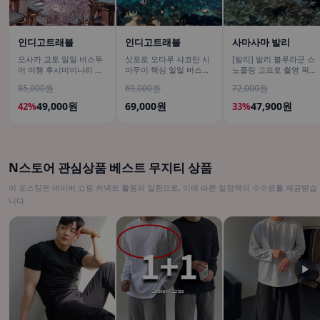
인디고트래블
인디고트래블
사마사마 발리
오사카 교토 일일 버스투
삿포로 오타루 샤코탄 시
[발리] 발리 블루라군 스
어 여행 후시미이나리 아
마무이 핵심 일일 버스투
노쿨링 고프로 촬영 픽업
라시야마 은각사 청수사
어/ DSLR 촬영
드랍 해양 수상 액티비티
85,000원
69,000원
72,000원
철학의길
체험 산호 열대어
49,000원
69,000원
47,900원
42%
33%
N스토어 관심상품 베스트 무지티 상품
이 포스팅은 네이버 쇼핑 커넥트 활동의 일환으로, 이에 따른 일정액의 수수료를 제공받습
니다.
▶