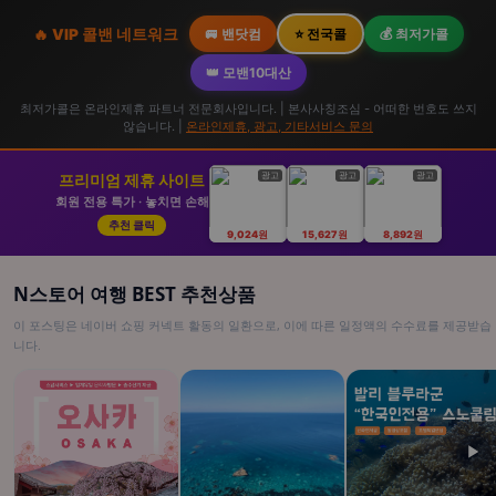
🔥 VIP 콜밴 네트워크
🚐 밴닷컴
⭐ 전국콜
💰 최저가콜
👑 모밴10대산
최저가콜은 온라인제휴 파트너 전문회사입니다. | 본사사칭조심 - 어떠한 번호도 쓰지
않습니다. |
온라인제휴, 광고, 기타서비스 문의
광고
광고
광고
프리미엄 제휴 사이트
회원 전용 특가 · 놓치면 손해
추천 클릭
9,024원
15,627원
8,892원
N스토어 여행 BEST 추천상품
이 포스팅은 네이버 쇼핑 커넥트 활동의 일환으로, 이에 따른 일정액의 수수료를 제공받습
니다.
▶