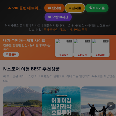
🔥 VIP 콜밴 네트워크
🚐 밴닷컴
⭐ 전국콜
💰 최저가콜
👑 모밴10대산
최저가콜은 온라인제휴 파트너 전문회사입니다. | 본사사칭조심 - 어떠한 번호도 쓰지
않습니다. |
온라인제휴, 광고, 기타서비스 문의
내가 추천하는 제휴 사이트
광고
광고
광고
검증된 핫딜만 엄선 · 놓치면 후회하는
특가
추천 클릭
1,335원
3,140원
8,892원
N스토어 여행 BEST 추천상품
이 포스팅은 네이버 쇼핑 커넥트 활동의 일환으로, 이에 따른 일정액의 수수료를 제공받습
니다.
▶