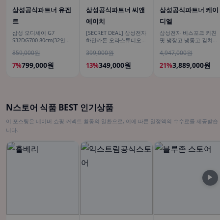
삼성공식파트너 유겐
삼성공식파트너 씨앤
삼성공식파트너 케이
트
에이치
디엘
삼성 오디세이 G7
[SECRET DEAL] 삼성전자
삼성전자 비스포크 키친
S32DG700 80cm(32인치)
하만카돈 오라스튜디오5
핏 냉장고 냉동고 김치냉
4K IPS
블루투스스피커 시그니처
장고 1도어 세트 오토오
859,000원
399,000원
4,947,000원
프리미엄 조명
픈도어 AI정온
799,000원
349,000원
3,889,000원
7%
13%
21%
N스토어 식품 BEST 인기상품
이 포스팅은 네이버 쇼핑 커넥트 활동의 일환으로, 이에 따른 일정액의 수수료를 제공받습
니다.
▶