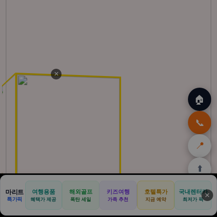
✕
🏠
📞
📍
⬆️
🏠
✈️
🛒
🎁
🛡️
마리트
여행용품
해외골프
키즈여행
호텔특가
국내렌터카
✕
특가픽
혜택가 제공
폭탄 세일
가족 추천
지금 예약
최저가 픽
홈
트립
테무
아마존
여행
닷컴
쿠폰
할인
보험