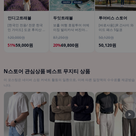
인디고트래블
두잇트래블
투어비스 스토어
[한국인 전용/ 전문 한국
보홀 여행 호핑투어 어메
[바로사용] JR 간사이 와
인 가이드] 도쿄 후지산 1
이징 발리카삭 버진아일
이드 패스 5일권
일 버스투어 센겐공원 히
랜드 돌고래 거북이 픽드
120,000원
87,250원
50,120원
카와시계점/DSLR 사진촬
랍 포함
영
59,000원
69,800원
50,120원
51%
20%
N스토어 관심상품 베스트 무지티 상품
이 포스팅은 네이버 쇼핑 커넥트 활동의 일환으로, 이에 따른 일정액의 수수료를 제공받습
니다.
▶