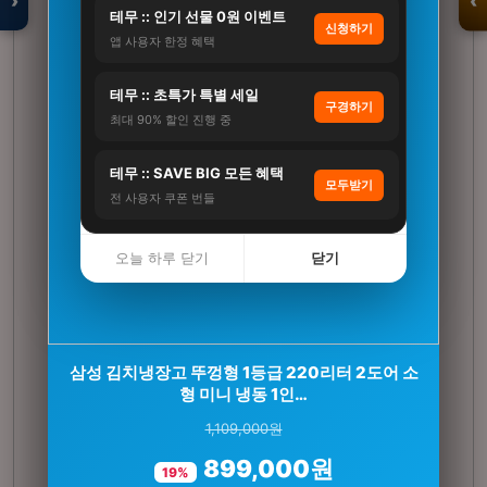
›
‹
테무 :: 인기 선물 0원 이벤트
신청하기
앱 사용자 한정 혜택
입점 · 제휴 문의
테무 :: 초특가 특별 세일
구경하기
최대 90% 할인 진행 중
테무 :: SAVE BIG 모든 혜택
모두받기
전 사용자 쿠폰 번들
오늘 하루 닫기
닫기
CJ 바이오코어 건강한 생유산균 100억 보장 고함
삼성 김치냉장고 뚜껑형 1등급 220리터 2도어 소
량유산균 캡슐형 3…
형 미니 냉동 1인…
1,109,000원
116,000원
899,000원
49,900원
19%
57%