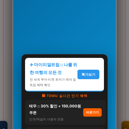
✈️ 마이리얼트립 :: 나를 위
한 여행의 모든 것
특가보기
전 세계 투어·티켓 최저가 예약 및
독점 혜택 확인
🛍️ TEMU 실시간 인기 혜택
테무 :: 30% 할인 + 150,000원
모두의백화점
명품 · 패션 · 생활
쿠폰
바로가기
총집합 보기
신규/재설치 사용자 전용