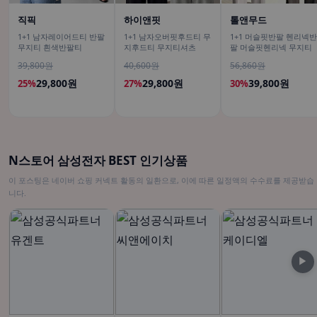
직픽
하이앤핏
톨앤무드
1+1 남자레이어드티 반팔
1+1 남자오버핏후드티 무
1+1 머슬핏반팔 헨리넥반
무지티 흰색반팔티
지후드티 무지티셔츠
팔 머슬핏헨리넥 무지티
39,800원
40,600원
56,860원
29,800원
29,800원
39,800원
25%
27%
30%
N스토어 삼성전자 BEST 인기상품
이 포스팅은 네이버 쇼핑 커넥트 활동의 일환으로, 이에 따른 일정액의 수수료를 제공받습
니다.
▶