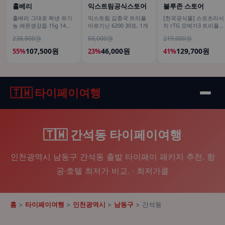
홀베리
익스트림공식스토어
블루존 스토어
홀베리 그대로 짜낸 유기
익스트림 김종국 트리플
[한국공식몰] 스포츠리서
농 레몬생강즙 15g 14포,
아르기닌 6200 30포, 1개
치 rTG 오메가3 트리플
12개
스트렝스 알래스카산 명
238,800원
60,000원
219,000원
태 180정, 2개
107,500원
46,000원
129,700원
55%
23%
41%
🇹🇼 타이페이여행
🇹🇼 간석동 타이페이여행
인천광역시 남동구 간석동 출발 타이페이 패키지 추천. 항
공·호텔 최저가 비교. · 최저가콜
홈
>
타이페이여행
>
인천광역시
>
남동구
> 간석동