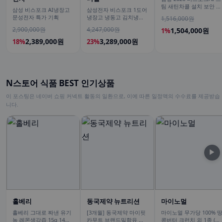
팀 새틴차콜 설치 보안 안
삼성 비스포크 AI냉장고
삼성전자 비스포크 1도어
심 VR70F00AGH
문성전자 특가 기획
냉장고 냉동고 김치냉장
1,516,000원
고 키친핏 세트 1017리터
2,900,000원
4,247,000원
1,504,000원
1%
1등급 AI절약
2,389,000원
3,289,000원
18%
23%
N스토어 식품 BEST 인기상품
이 포스팅은 네이버 쇼핑 커넥트 활동의 일환으로, 이에 따른 일정액의 수수료를 제공받습
니다.
▶
홀베리
동국제약 뉴트리션
마이노멀
홀베리 그대로 짜낸 유기
[3개월] 동국제약 마이핏
마이노멀 무가당 100% 
농 레몬생강즙 15g 14포,
카무트 브랜드밀함유 효
콩버터 크런치 외 1종 (땅