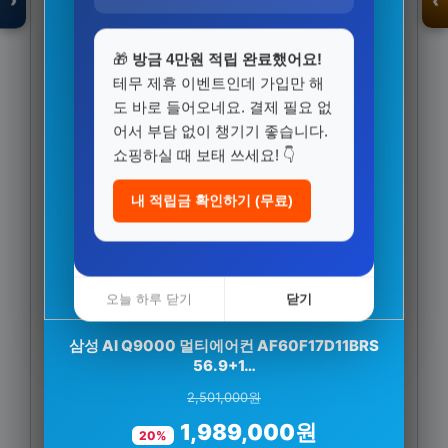
›
‹
🎁
방금 4만원 적립 완료했어요!
테무 제휴 이벤트인데 가입만 해
입점 · 제휴 문의
도 바로 들어오네요. 결제 필요 없
어서 부담 없이 챙기기 좋습니다.
쇼핑하실 때 보태 쓰세요! 👇
내 적립금 확인하기 (무료)
오늘 하루 닫기
닫기
삼성 AI Q9000 멀티에어컨 AF60F17D11BRS
[네이버단독] 익스트림 김종국 블랙마카 2500
120정, 1개
56.9+1…
2,501,000원
45,000원
1,989,000원
34,900원
20%
22%