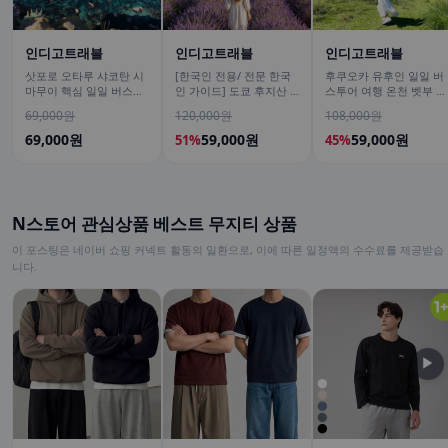
인디고트래블
인디고트래블
인디고트래블
삿포로 오타루 샤코탄 시
[한국인 전용/ 전문 한국
후쿠오카 유후인 일일 버
마무이 핵심 일일 버스투
인 가이드] 도쿄 후지산 1
스투어 여행 온천 벳부 유
어/ DSLR 촬영
일 버스투어 센겐공원 히
후다케 히타 다자이후
69,000원
120,000원
108,000원
카와시계점/DSLR 사진촬
영
69,000원
59,000원
59,000원
51%
45%
N스토어 관심상품 베스트 무지티 상품
이 포스팅은 네이버 쇼핑 커넥트 활동의 일환으로, 이에 따른 일정액의 수수료를 제공받습
니다.
▶