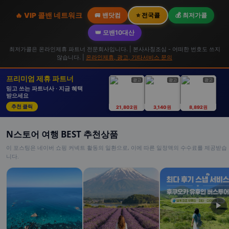
🔥 VIP 콜밴 네트워크
🚐 밴닷컴
⭐ 전국콜
💰 최저가콜
👑 모밴10대산
최저가콜은 온라인제휴 파트너 전문회사입니다. | 본사사칭조심 - 어떠한 번호도 쓰지
않습니다. |
온라인제휴, 광고, 기타서비스 문의
프리미엄 제휴 파트너
광고
광고
광고
믿고 쓰는 파트너사 · 지금 혜택
받으세요
추천 클릭
21,802원
3,140원
8,892원
N스토어 여행 BEST 추천상품
이 포스팅은 네이버 쇼핑 커넥트 활동의 일환으로, 이에 따른 일정액의 수수료를 제공받습
니다.
▶