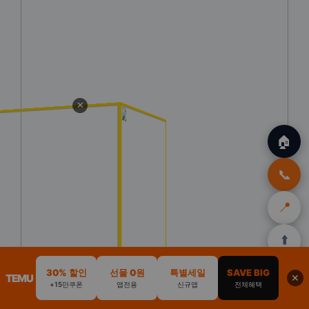
✕
🏠
📞
📍
⬆️
🏠
✈️
🛒
🎁
🛡️
30% 할인
선물 0원
특별세일
SAVE BIG
TEMU
✕
+15만쿠폰
앱전용
신규앱
전체혜택
홈
트립
테무
아마존
여행
닷컴
쿠폰
할인
보험