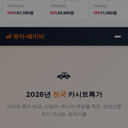
12개
소 골드 곡물 발효 역가수
콩잼, 피넛버터)
238,800원
105,000원
14,000원
치 30포, 3개
107,500원
39,900원
11,900원
55%
62%
15%
👶 유아·베이비
🚗
2026년
전국
카시트특가
카시트 특가 비교, 신생아~주니어 연령별 추천, 안전인증
인기 카시트. 최저가콜