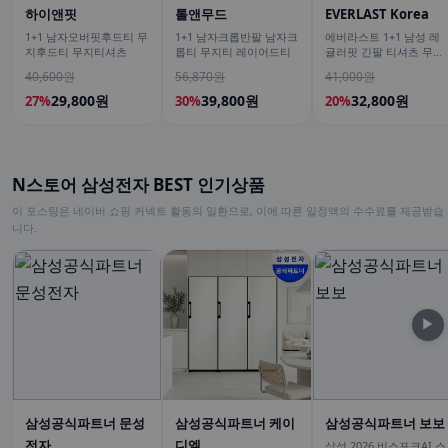
하이앤핏
톨앤무드
EVERLAST Korea
1+1 남자오버핏후드티 무
1+1 남자크롭반팔 남자크
에버라스트 1+1 남성 레
지후드티 무지티셔츠
롭티 무지티 레이어드티
귤러핏 긴팔 티셔츠 무지
티
40,600원
56,870원
41,000원
29,800원
39,800원
32,800원
27%
30%
20%
N스토어 삼성전자 BEST 인기상품
이 포스팅은 네이버 쇼핑 커넥트 활동의 일환으로, 이에 따른 일정액의 수수료를 제공받습
니다.
▶
삼성공식파트너 문성
삼성공식파트너 케이
삼성공식파트너 보보
전자
디엘
삼성 2026 비스포크AI 스