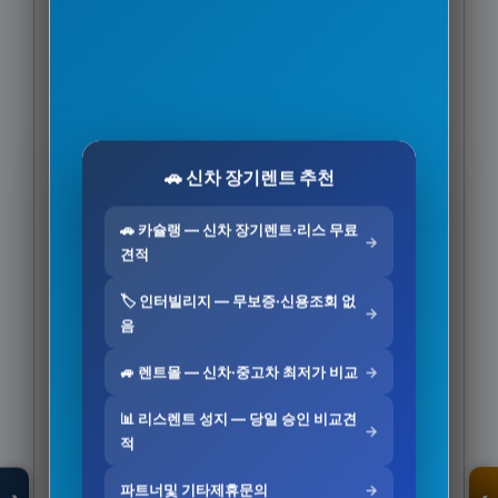
🚗 신차 장기렌트 추천
🚗 카슐랭 — 신차 장기렌트·리스 무료
→
견적
🏷️ 인터빌리지 — 무보증·신용조회 없
→
음
🚙 렌트몰 — 신차·중고차 최저가 비교
→
모두의백화점
📊 리스렌트 성지 — 당일 승인 비교견
→
명품 · 패션 · 생활
적
총집합 보기
파트너및 기타제휴문의
→